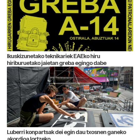
Ikuskizunetako teknikariek EAEko hiru
hiriburuetako jaietan greba egingo dabe
Luberri konpartsak dei egin dau txosnen ganeko
akordioa lortzeko