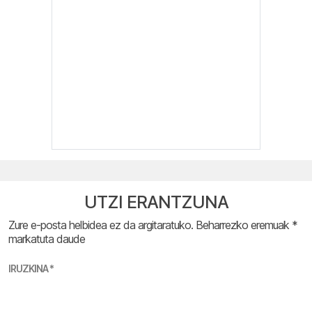
UTZI ERANTZUNA
Zure e-posta helbidea ez da argitaratuko.
Beharrezko eremuak
*
markatuta daude
IRUZKINA
*