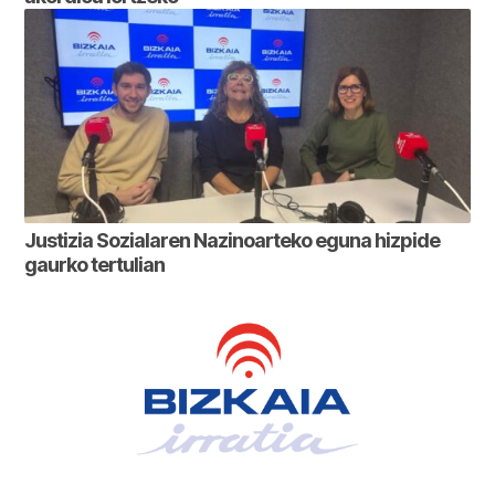
Justizia Sozialaren Nazinoarteko eguna hizpide
gaurko tertulian