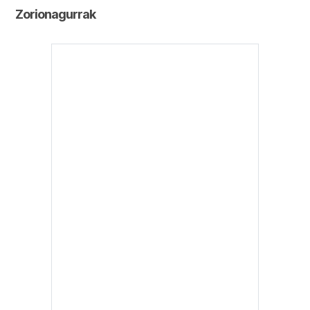
Zorionagurrak