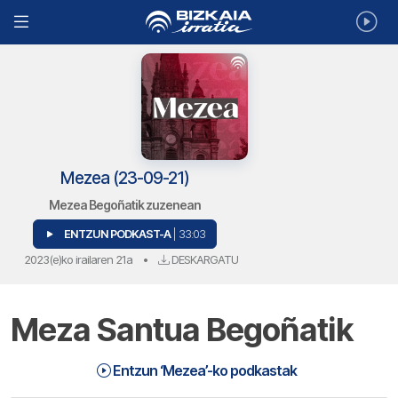
Mezea (23-09-21)
Mezea Begoñatik zuzenean
ENTZUN PODKAST-A
| 33:03
2023(e)ko irailaren 21a
•
DESKARGATU
Meza Santua Begoñatik
Mezea (23-09-21) | Mezea
33:03
Entzun ‘Mezea’-ko podkastak