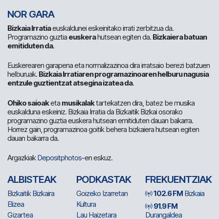
NOR GARA
Bizkaia Irratia
euskaldunei eskeinitako irrati zerbitzua da.
Programazino guztia
euskera
hutsean egiten da.
Bizkaiera batuan
emitiduten da
.
Euskerearen garapena eta normalizazinoa dira irratsaio berezi batzuen
helburuak.
Bizkaia Irratiaren programazinoaren helburu nagusia
entzule guztientzat atsegina izatea da
.
Ohiko saioak
eta
musikalak
tartekatzen dira, batez be musika
euskalduna eskeiniz. Bizkaia Irratia da Bizkaitik Bizkai osorako
programazino guztia euskera hutsean emitiduten dauan bakarra.
Horrez gain, programazinoa goitik behera bizkaiera hutsean egiten
dauan bakarra da.
Argazkiak
Depositphotos
-en eskuz.
ALBISTEAK
PODKASTAK
FREKUENTZIAK
Bizkaitik Bizkaira
Goizeko Izarretan
102.6 FM
Bizkaia
Elizea
Kultura
91.9 FM
Gizartea
Lau Haizetara
Durangaldea