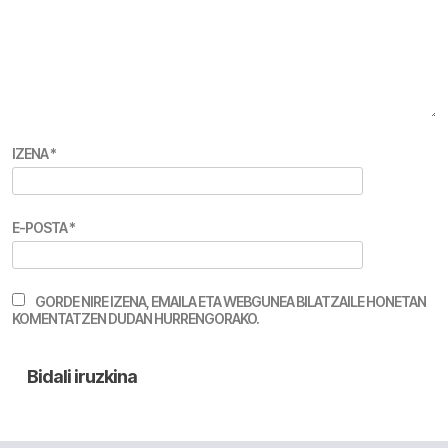
IZENA
*
E-POSTA
*
GORDE NIRE IZENA, EMAILA ETA WEBGUNEA BILATZAILE HONETAN
KOMENTATZEN DUDAN HURRENGORAKO.