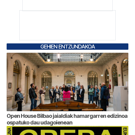
GEHIEN ENTZUNDAKOA
Open House Bilbao jaialdiak hamargarren edizinoa
ospatuko dau udagoienean