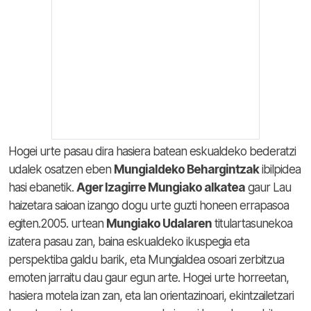
Hogei urte pasau dira hasiera batean eskualdeko bederatzi
udalek osatzen eben
Mungialdeko Behargintzak
ibilpidea
hasi ebanetik.
Ager Izagirre Mungiako alkatea
gaur Lau
haizetara saioan izango dogu urte guzti honeen errapasoa
egiten.2005. urtean
Mungiako Udalaren
titulartasunekoa
izatera pasau zan, baina eskualdeko ikuspegia eta
perspektiba galdu barik, eta Mungialdea osoari zerbitzua
emoten jarraitu dau gaur egun arte. Hogei urte horreetan,
hasiera motela izan zan, eta lan orientazinoari, ekintzailetzari