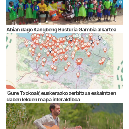
Abian dago Kangbeng Busturia Gambia alkartea
‘Gure Txokoak’, euskerazko zerbitzua eskaintzen
daben lekuen mapa interaktiboa