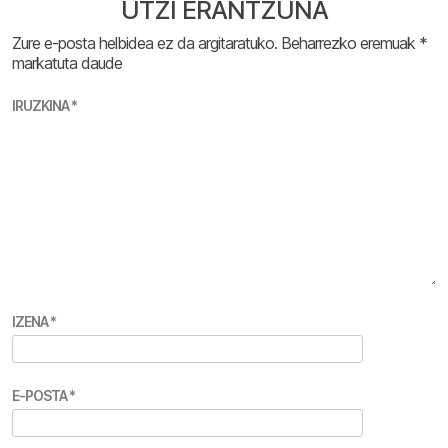
UTZI ERANTZUNA
Zure e-posta helbidea ez da argitaratuko.
Beharrezko eremuak
*
markatuta daude
IRUZKINA
*
IZENA
*
E-POSTA
*