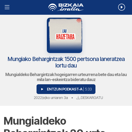
Mungiako Behargintzak 1500 pertsona laneratzea
lortu dau
Mungialdeko Behargintzak hogeigarren urteurrena bete dau eta lau
mila lan-eskeintza bideratu dauz
ENTZUN PODKAST-A
| 5:33
2022(e)ko urriaren 3a
•
DESKARGATU
Mungialdeko