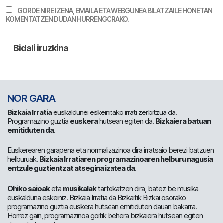
GORDE NIRE IZENA, EMAILA ETA WEBGUNEA BILATZAILE HONETAN
KOMENTATZEN DUDAN HURRENGORAKO.
NOR GARA
Bizkaia Irratia
euskaldunei eskeinitako irrati zerbitzua da.
Programazino guztia
euskera
hutsean egiten da.
Bizkaiera batuan
emitiduten da
.
Euskerearen garapena eta normalizazinoa dira irratsaio berezi batzuen
helburuak.
Bizkaia Irratiaren programazinoaren helburu nagusia
entzule guztientzat atsegina izatea da
.
Ohiko saioak
eta
musikalak
tartekatzen dira, batez be musika
euskalduna eskeiniz. Bizkaia Irratia da Bizkaitik Bizkai osorako
programazino guztia euskera hutsean emitiduten dauan bakarra.
Horrez gain, programazinoa goitik behera bizkaiera hutsean egiten