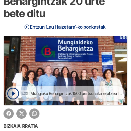
Behargintzak 20 urte
bete ditu
Entzun ‘Lau Haizetara’-ko podkastak
Mungiako Behargintzak 1500 pertsona laneratzea lortu dau | Lau Haizetara
5:33
BIZKAIA IRRATIA