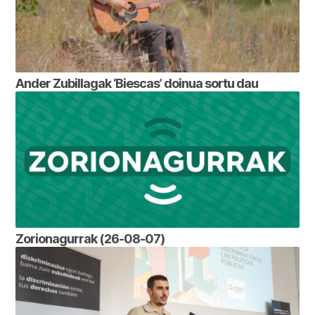
Ander Zubillagak ‘Biescas’ doinua sortu dau
Zorionagurrak (26-08-07)