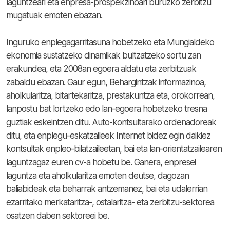
laguntzeari eta enpresa-prospekzinoari buruzko zerbitzu
mugatuak emoten ebazan.
Inguruko enplegagarritasuna hobetzeko eta Mungialdeko
ekonomia sustatzeko dinamikak bultzatzeko sortu zan
erakundea, eta 2008an egoera aldatu eta zerbitzuak
zabaldu ebazan. Gaur egun, Behargintzak informazinoa,
aholkularitza, bitartekaritza, prestakuntza eta, orokorrean,
lanpostu bat lortzeko edo lan-egoera hobetzeko tresna
guztiak eskeintzen ditu. Auto-kontsultarako ordenadoreak
ditu, eta enplegu-eskatzaileek Internet bidez egin daikiez
kontsultak enpleo-bilatzaileetan, bai eta lan-orientatzailearen
laguntzagaz euren cv-a hobetu be. Ganera, enpresei
laguntza eta aholkularitza emoten deutse, dagozan
baliabideak eta beharrak antzemanez, bai eta udalerrian
ezarritako merkataritza-, ostalaritza- eta zerbitzu-sektorea
osatzen daben sektoreei be.