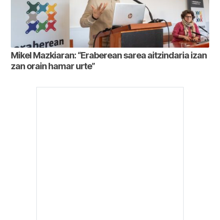
Mikel Mazkiaran: “Eraberean sarea aitzindaria izan
zan orain hamar urte”