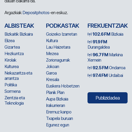
dauan bakarra da.
Argazkiak
Depositphotos
-en eskuz.
ALBISTEAK
PODKASTAK
FREKUENTZIAK
Bizkaitik Bizkaira
Goizeko Izarretan
102.6 FM
Bizkaia
Elizea
Kultura
91.9 FM
Gizartea
Lau Haizetara
Durangaldea
Hezkuntza
Mezea
96.7 FM
Markina
Kirolak
Zorionagurrak
Xemein
Kulturea
Jokoan
92.5 FM
Ondarroa
Nekazaritza eta
Garoa
97.4 FM
Urdaibai
arrantza
Kresala
Politika
Euskera Hobetzen
Sormena
Planik Plan
Zientzia eta
Publizidadea
Aupa Bizkaia
Teknologia
Irakurrieran
Eremuz kanpo
Txapela buruan
Egunez egun