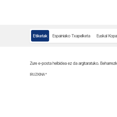
Etiketak
Espainiako Txapelketa
Euskal Kopa
Zure e-posta helbidea ez da argitaratuko.
Beharrez
IRUZKINA
*