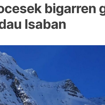
ocesek bigarren 
 dau Isaban