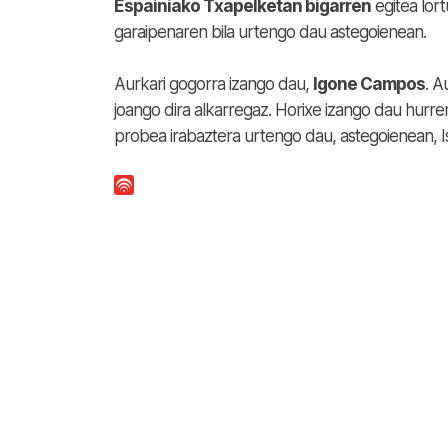
Espainiako Txapelketan bigarren
egitea lor
garaipenaren bila urtengo dau astegoienean.
Aurkari gogorra izango dau,
Igone Campos
. A
joango dira alkarregaz. Horixe izango dau hurr
probea irabaztera urtengo dau, astegoienean, I