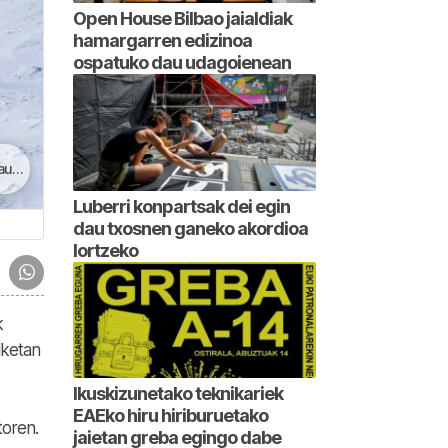
Open House Bilbao jaialdiak
hamargarren edizinoa
ospatuko dau udagoienean
oan
Luberri konpartsak dei egin
dau txosnen ganeko akordioa
lortzeko
k
lketan
Ikuskizunetako teknikariek
EAEko hiru hiriburuetako
toren.
jaietan greba egingo dabe