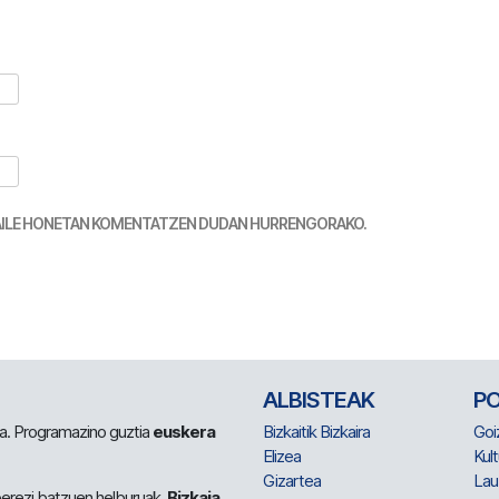
TZAILE HONETAN KOMENTATZEN DUDAN HURRENGORAKO.
ALBISTEAK
P
 da. Programazino guztia
euskera
Bizkaitik Bizkaira
Goi
Elizea
Kult
Gizartea
Lau
berezi batzuen helburuak.
Bizkaia