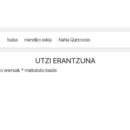
Isaba
mendiko eskia
Nahia Quincoces
UTZI ERANTZUNA
ko eremuak
*
markatuta daude