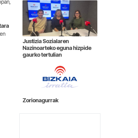
opan,
tara
ren
Justizia Sozialaren
Nazinoarteko eguna hizpide
gaurko tertulian
Zorionagurrak