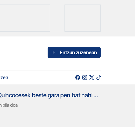
Entzun zuzenean
izea
Mendiko Eskian, Euskal Kopako bigarren probea egingo dabe Isaban. Nahia Quincocesek beste garaipen bat nahi dau
 bila doa