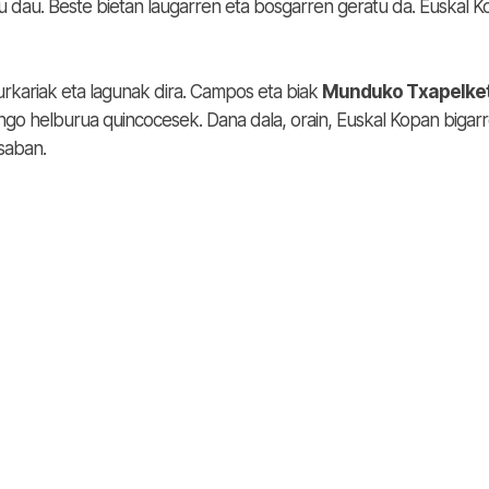
tu dau. Beste bietan laugarren eta bosgarren geratu da. Euskal K
urkariak eta lagunak dira. Campos eta biak
Munduko Txapelke
engo helburua quincocesek. Dana dala, orain, Euskal Kopan bigar
saban.