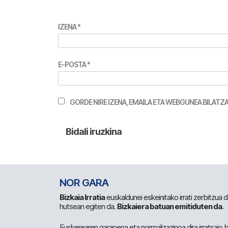
IZENA
*
E-POSTA
*
GORDE NIRE IZENA, EMAILA ETA WEBGUNEA BILA
NOR GARA
Bizkaia Irratia
euskaldunei eskeinitako irrati zerbitzua
hutsean egiten da.
Bizkaiera batuan emitiduten da
.
Euskerearen garapena eta normalizazinoa dira irratsaio 