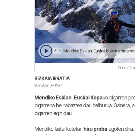
Mendiko Eskian, Euskal Kopako bigarren pr
6:10
Nahia Qui
BIZKAIA IRRATIA
2023/02/10 • 15:27
Mendiko Eskian
,
Euskal Kopa
ko bigarren pr
bigarrena be irabaztea dau helburua. Gainera,
bigarren egin dau.
Mendiko lasterketetan
hiru proba
egoten dira. 