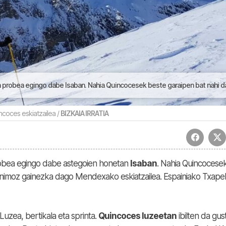
obea egingo dabe Isaban. Nahia Quincocesek beste garaipen bat nahi dau | Jok
ncoces eskiatzailea /
BIZKAIA IRRATIA
obea egingo dabe astegoien honetan
Isaban
. Nahia Quincocese
 animoz gainezka dago Mendexako eskiatzailea. Espainiako Txape
Luzea, bertikala eta sprinta.
Quincoces luzeetan
ibilten da gus