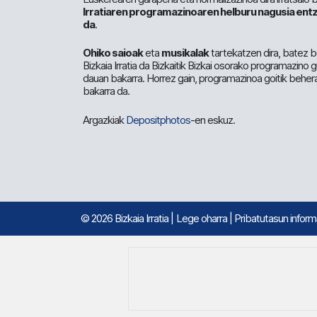
Irratiaren programazinoaren helburu nagusia entz
da
.
Ohiko saioak
eta
musikalak
tartekatzen dira, batez b
Bizkaia Irratia da Bizkaitik Bizkai osorako programazino
dauan bakarra. Horrez gain, programazinoa goitik beher
bakarra da.
Argazkiak
Depositphotos
-en eskuz.
© 2026 Bizkaia Irratia
|
Lege oharra
|
Pribatutasun infor