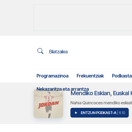
Bilatzailea
Programazinoa
Frekuentziak
Podkasta
Nekazaritza eta arrantza
Nahia Quincoces mendiko eskiatza
ENTZUN PODKAST-A
| 6:10