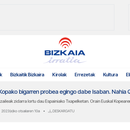
k
Bizkaitik Bizkaira
Kirolak
Errezetak
Kultura
El
ileak zidarra lortu dau Espainiako Txapelketan. Orain Euskal Kopearen
2023(e)ko otsailaren 10a
•
DESKARGATU