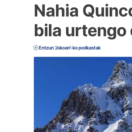
Nahia Quinc
bila urtengo
Entzun ‘Jokoan’-ko podkastak