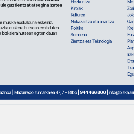
Hezkuntza
Me
ule guztientzat atsegina izatea
Kirolak
Zor
Kulturea
Jok
Nekazaritza eta arrantza
Gar
e musika euskalduna eskeiniz.
 guztia euskera hutsean emitiduten
Politika
Kre
a bizkaiera hutsean egiten dauan
Sormena
Eus
Zientzia eta Teknologia
Plan
Aup
Irak
Ere
Txa
Egu
mazinoa
| Mazarredo zumarkalea 47, 7 – Bilbo |
944 466 800
| info@bizkaiair