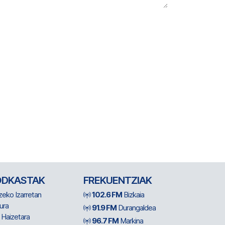
ODKASTAK
FREKUENTZIAK
zeko Izarretan
102.6 FM
Bizkaia
ura
91.9 FM
Durangaldea
 Haizetara
96.7 FM
Markina