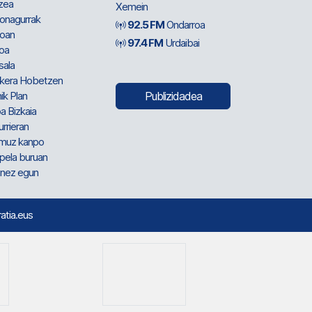
zea
Xemein
ionagurrak
92.5 FM
Ondarroa
oan
97.4 FM
Urdaibai
oa
sala
kera Hobetzen
ik Plan
Publizidadea
a Bizkaia
urrieran
muz kanpo
pela buruan
nez egun
ratia.eus