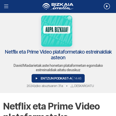
Netflix eta Prime Video plataformetako estreinaldiak
asteon
David Madarietak aste honetan plataformetan egondako
estreinaldiak aitatu deuskuz
ENTZUN PODKAST-A
| 14:46
2024(e)ko abuztuaren 31a
•
DESKARGATU
Netflix eta Prime Video