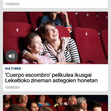
17/08/2024
KULTUREA
‘Cuerpo escombro’ pelikulea ikusgai
Lekeitioko zineman astegoien honetan
10/08/2024