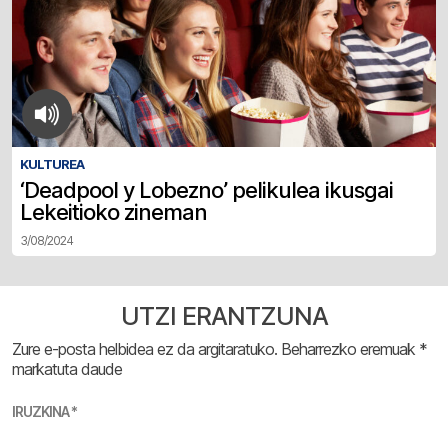
KULTUREA
‘Deadpool y Lobezno’ pelikulea ikusgai
Lekeitioko zineman
3/08/2024
UTZI ERANTZUNA
Zure e-posta helbidea ez da argitaratuko.
Beharrezko eremuak
*
markatuta daude
IRUZKINA
*