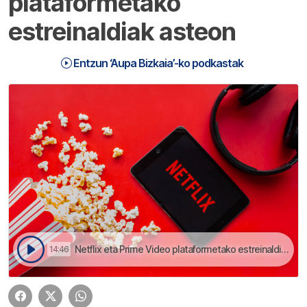
plataformetako
estreinaldiak asteon
Entzun ‘Aupa Bizkaia’-ko podkastak
Netflix eta Prime Video plataformetako estreinaldiak asteon | Aupa Bizkaia
14:46