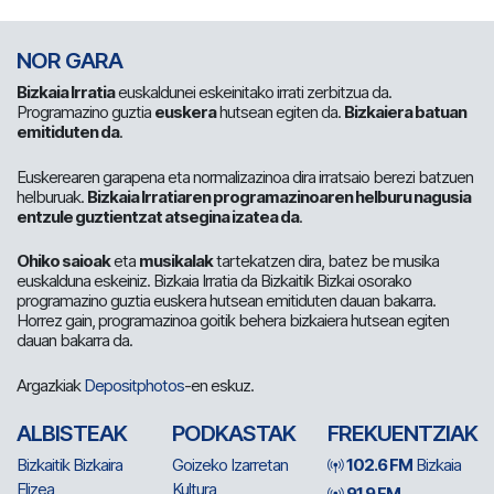
NOR GARA
Bizkaia Irratia
euskaldunei eskeinitako irrati zerbitzua da.
Programazino guztia
euskera
hutsean egiten da.
Bizkaiera batuan
emitiduten da
.
Euskerearen garapena eta normalizazinoa dira irratsaio berezi batzuen
helburuak.
Bizkaia Irratiaren programazinoaren helburu nagusia
entzule guztientzat atsegina izatea da
.
Ohiko saioak
eta
musikalak
tartekatzen dira, batez be musika
euskalduna eskeiniz. Bizkaia Irratia da Bizkaitik Bizkai osorako
programazino guztia euskera hutsean emitiduten dauan bakarra.
Horrez gain, programazinoa goitik behera bizkaiera hutsean egiten
dauan bakarra da.
Argazkiak
Depositphotos
-en eskuz.
ALBISTEAK
PODKASTAK
FREKUENTZIAK
Bizkaitik Bizkaira
Goizeko Izarretan
102.6 FM
Bizkaia
Elizea
Kultura
91.9 FM