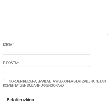
IZENA
*
E-POSTA
*
GORDE NIRE IZENA, EMAILA ETA WEBGUNEA BILATZAILE HONETAN
KOMENTATZEN DUDAN HURRENGORAKO.