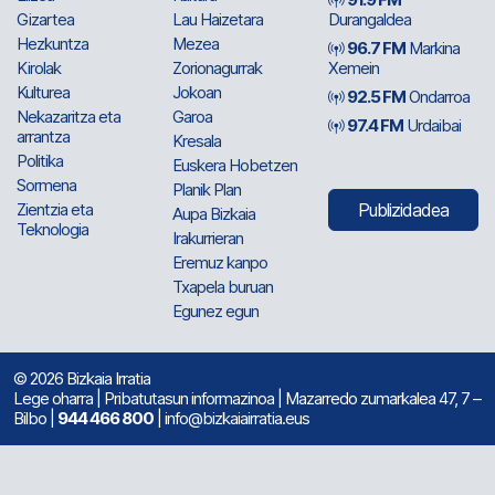
Gizartea
Lau Haizetara
Durangaldea
Hezkuntza
Mezea
96.7 FM
Markina
Kirolak
Zorionagurrak
Xemein
Kulturea
Jokoan
92.5 FM
Ondarroa
Nekazaritza eta
Garoa
97.4 FM
Urdaibai
arrantza
Kresala
Politika
Euskera Hobetzen
Sormena
Planik Plan
Zientzia eta
Publizidadea
Aupa Bizkaia
Teknologia
Irakurrieran
Eremuz kanpo
Txapela buruan
Egunez egun
© 2026 Bizkaia Irratia
Lege oharra
|
Pribatutasun informazinoa
| Mazarredo zumarkalea 47, 7 –
Bilbo |
944 466 800
| info@bizkaiairratia.eus