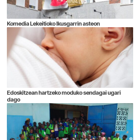
Komedia Lekeitioko Ikusgarrin asteon
Edoskitzean hartzeko moduko sendagai ugari
dago