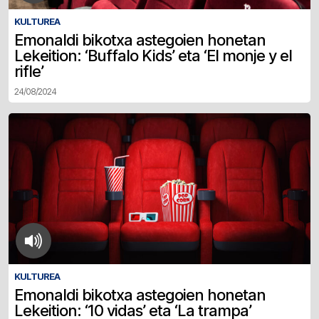
KULTUREA
Emonaldi bikotxa astegoien honetan
Lekeition: ‘Buffalo Kids’ eta ‘El monje y el
rifle’
24/08/2024
KULTUREA
Emonaldi bikotxa astegoien honetan
Lekeition: ‘10 vidas’ eta ‘La trampa’