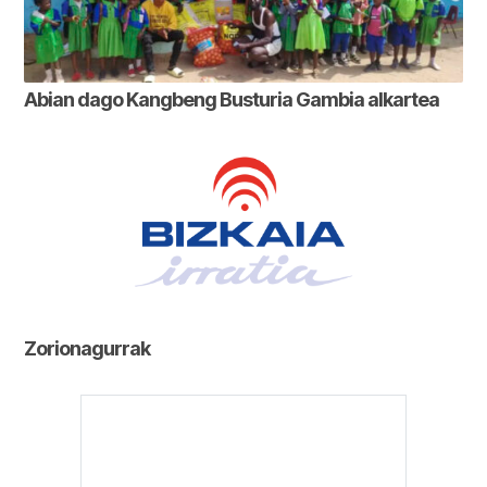
Abian dago Kangbeng Busturia Gambia alkartea
Zorionagurrak