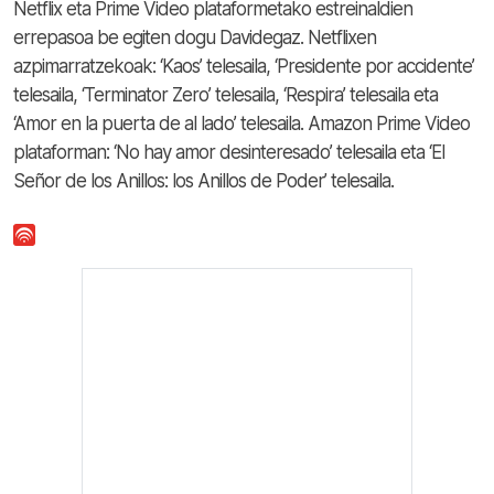
Netflix eta Prime Video plataformetako estreinaldien
errepasoa be egiten dogu Davidegaz. Netflixen
azpimarratzekoak: ‘Kaos’ telesaila, ‘Presidente por accidente’
telesaila, ‘Terminator Zero’ telesaila, ‘Respira’ telesaila eta
‘Amor en la puerta de al lado’ telesaila. Amazon Prime Video
plataforman: ‘No hay amor desinteresado’ telesaila eta ‘El
Señor de los Anillos: los Anillos de Poder’ telesaila.