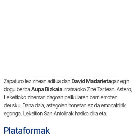
Zapaturo lez zinean aditua dan
David Madarieta
gaz egin
dogu berba
Aupa Bizkaia
irratsaioko Zine Tartean. Astero,
Lekeitioko zineman dagoan pelikularen barri emoten
deusku. Dana dala, astegoien honetan ez da emonaldirik
egongo, Lekeition San Antolinak hasiko dira eta.
Plataformak