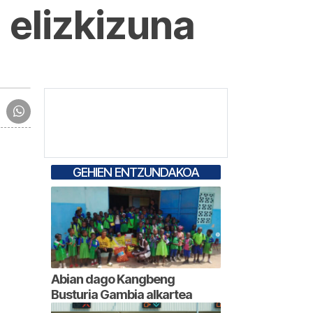
 elizkizuna
GEHIEN ENTZUNDAKOA
Abian dago Kangbeng
Busturia Gambia alkartea