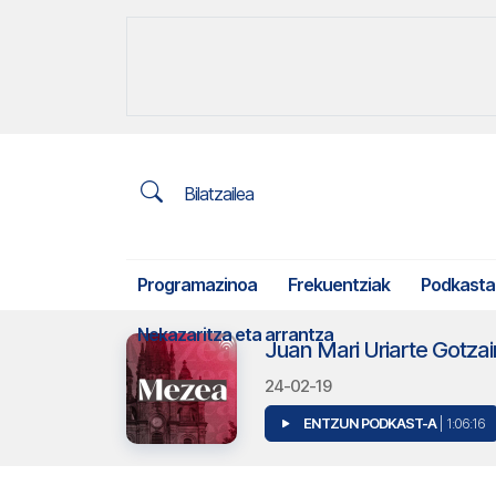
Bilatzailea
Programazinoa
Frekuentziak
Podkasta
Nekazaritza eta arrantza
Juan Mari Uriarte Gotza
24-02-19
ENTZUN PODKAST-A
| 1:06:16