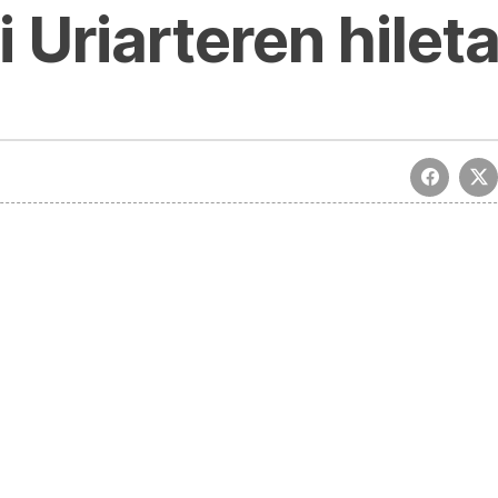
 Uriarteren hileta
n azken agurra | Mezea