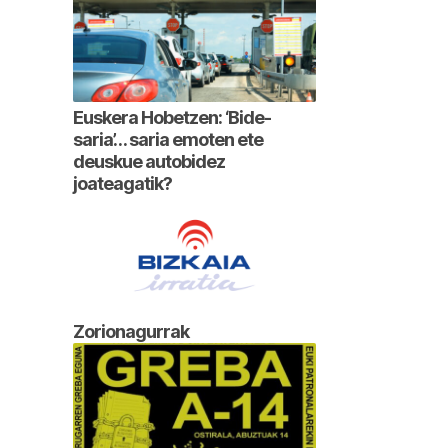
Euskera Hobetzen: ‘Bide-
saria’… saria emoten ete
deuskue autobidez
joateagatik?
Zorionagurrak