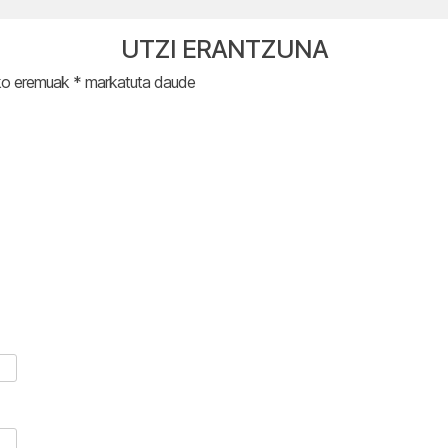
UTZI ERANTZUNA
ko eremuak
*
markatuta daude