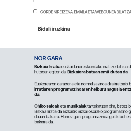
GORDE NIRE IZENA, EMAILA ETA WEBGUNEA BILA
NOR GARA
Bizkaia Irratia
euskaldunei eskeinitako irrati zerbitzua
hutsean egiten da.
Bizkaiera batuan emitiduten da
.
Euskerearen garapena eta normalizazinoa dira irratsaio 
Irratiaren programazinoaren helburu nagusia entz
da
.
Ohiko saioak
eta
musikalak
tartekatzen dira, batez b
Bizkaia Irratia da Bizkaitik Bizkai osorako programazino
dauan bakarra. Horrez gain, programazinoa goitik beher
bakarra da.