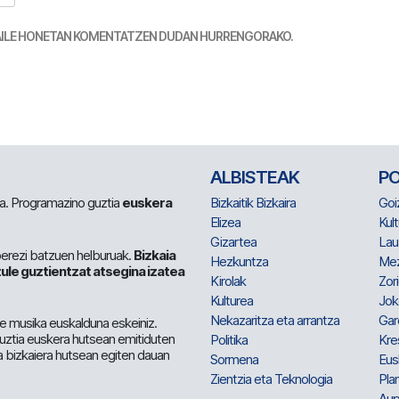
TZAILE HONETAN KOMENTATZEN DUDAN HURRENGORAKO.
ALBISTEAK
P
 da. Programazino guztia
euskera
Bizkaitik Bizkaira
Goi
Elizea
Kult
Gizartea
Lau
berezi batzuen helburuak.
Bizkaia
Hezkuntza
Me
ule guztientzat atsegina izatea
Kirolak
Zor
Kulturea
Jok
Nekazaritza eta arrantza
Gar
e musika euskalduna eskeiniz.
 guztia euskera hutsean emitiduten
Politika
Kre
a bizkaiera hutsean egiten dauan
Sormena
Eus
Zientzia eta Teknologia
Plan
Aup