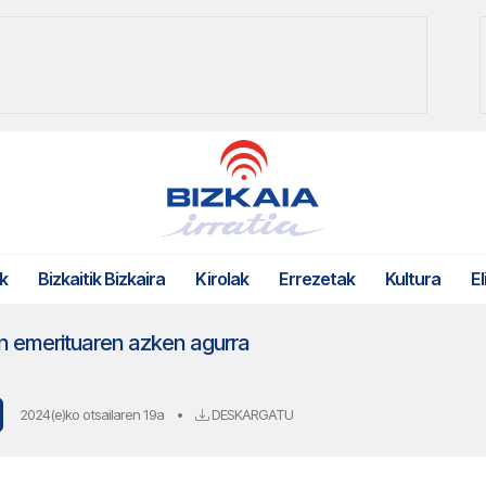
k
Bizkaitik Bizkaira
Kirolak
Errezetak
Kultura
El
in emerituaren azken agurra
2024(e)ko otsailaren 19a
•
DESKARGATU