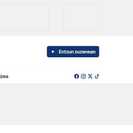
Entzun zuzenean
izea