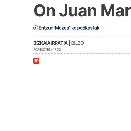
On Juan Mari
Juan Mari Uriarte Gotzain emerituare
1:06:16
Entzun ‘Mezea’-ko podkastak
BIZKAIA IRRATIA
| BILBO
2024/02/19 • 18:20