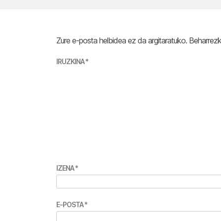
Zure e-posta helbidea ez da argitaratuko.
Beharrez
IRUZKINA
*
IZENA
*
E-POSTA
*