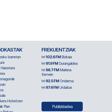
ODKASTAK
FREKUENTZIAK
zeko Izarretan
102.6 FM
Bizkaia
ura
91.9 FM
Durangaldea
 Haizetara
96.7 FM
Markina
zea
Xemein
ionagurrak
92.5 FM
Ondarroa
oan
97.4 FM
Urdaibai
oa
sala
kera Hobetzen
ik Plan
Publizidadea
a Bizkaia