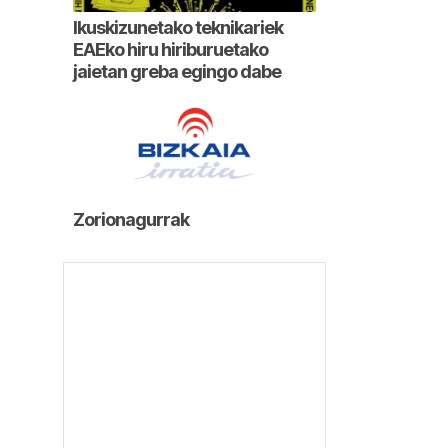
Ikuskizunetako teknikariek
EAEko hiru hiriburuetako
jaietan greba egingo dabe
Zorionagurrak