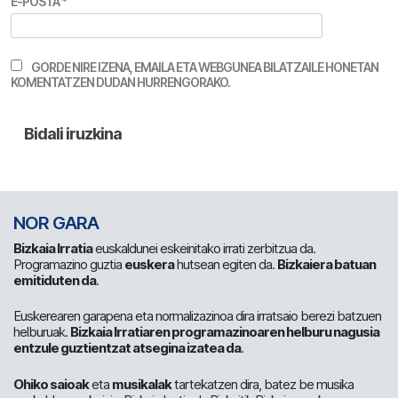
E-POSTA
*
GORDE NIRE IZENA, EMAILA ETA WEBGUNEA BILATZAILE HONETAN
KOMENTATZEN DUDAN HURRENGORAKO.
NOR GARA
Bizkaia Irratia
euskaldunei eskeinitako irrati zerbitzua da.
Programazino guztia
euskera
hutsean egiten da.
Bizkaiera batuan
emitiduten da
.
Euskerearen garapena eta normalizazinoa dira irratsaio berezi batzuen
helburuak.
Bizkaia Irratiaren programazinoaren helburu nagusia
entzule guztientzat atsegina izatea da
.
Ohiko saioak
eta
musikalak
tartekatzen dira, batez be musika