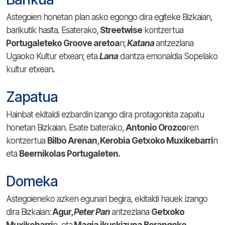
Astegoien honetan plan asko egongo dira egiteke Bizkaian,
barikutik hasita. Esaterako,
Streetwise
kontzertua
Portugaleteko Groove aretoa
n;
Katana
antzezlana
Ugaoko Kultur etxean; eta
Lana
dantza emonaldia Sopelako
kultur etxean
.
Zapatua
Hainbat ekitaldi ezbardin izango dira protagonista zapatu
honetan Bizkaian. Esate baterako,
Antonio Orozco
ren
kontzertua
Bilbo Arenan
, Kerobia Getxoko Muxikebarri
n
eta
Beernikolas Portugaleten.
Domeka
Astegoieneko azken egunari begira, ekitaldi hauek izango
dira Bizkaian:
Agur,
Peter Pan
antzezlana
Getxoko