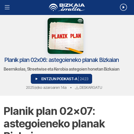
Planik plan 02x06: astegoieneko planak Bizkaian
Beernikolas, Streetwise eta Kerobia astegoien honetan Bizkaian
ENTZUN PODKAST-A
| 24:23
2025(e)ko azaroaren 14a
•
DESKARGATU
Planik plan 02×07:
astegoieneko planak