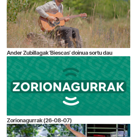
Ander Zubillagak ‘Biescas’ doinua sortu dau
Zorionagurrak (26-08-07)