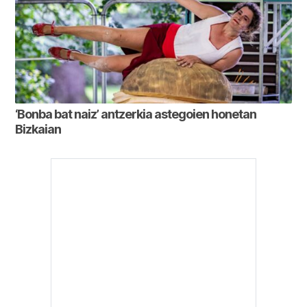
‘Bonba bat naiz’ antzerkia astegoien honetan
Bizkaian