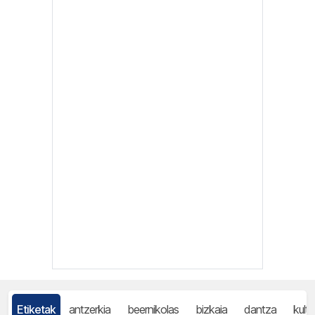
Etiketak
antzerkia
beernikolas
bizkaia
dantza
kultu