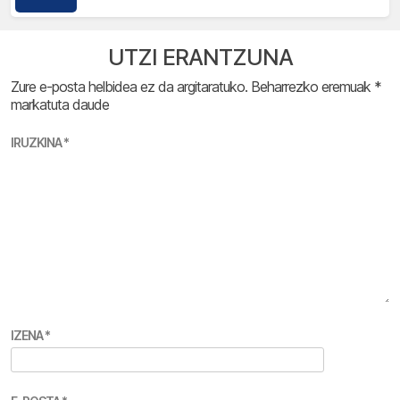
UTZI ERANTZUNA
Zure e-posta helbidea ez da argitaratuko.
Beharrezko eremuak
*
markatuta daude
IRUZKINA
*
IZENA
*