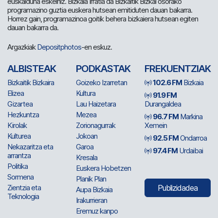
euskalduna eskeiniz. Bizkaia Irratia da Bizkaitik Bizkai osorako
programazino guztia euskera hutsean emitiduten dauan bakarra.
Horrez gain, programazinoa goitik behera bizkaiera hutsean egiten
dauan bakarra da.
Argazkiak
Depositphotos
-en eskuz.
ALBISTEAK
PODKASTAK
FREKUENTZIAK
Bizkaitik Bizkaira
Goizeko Izarretan
102.6 FM
Bizkaia
Elizea
Kultura
91.9 FM
Gizartea
Lau Haizetara
Durangaldea
Hezkuntza
Mezea
96.7 FM
Markina
Kirolak
Zorionagurrak
Xemein
Kulturea
Jokoan
92.5 FM
Ondarroa
Nekazaritza eta
Garoa
97.4 FM
Urdaibai
arrantza
Kresala
Politika
Euskera Hobetzen
Sormena
Planik Plan
Zientzia eta
Publizidadea
Aupa Bizkaia
Teknologia
Irakurrieran
Eremuz kanpo