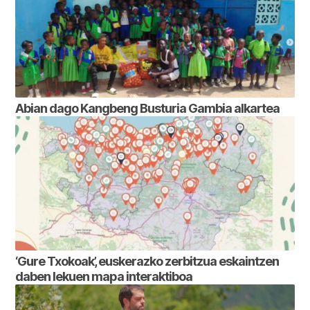
Abian dago Kangbeng Busturia Gambia alkartea
‘Gure Txokoak’, euskerazko zerbitzua eskaintzen
daben lekuen mapa interaktiboa