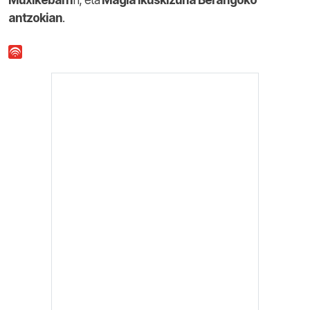
Muxikebarri
n, eta
Magia ikuskizuna Berangoko
antzokian
.