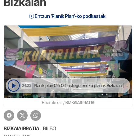
Bizkaian
Entzun ‘Planik Plan’-ko podkastak
Planik plan 02x06: astegoieneko planak Bizkaian | Planik Plan
24:23
Beernikolas /
BIZKAIA IRRATIA
BIZKAIA IRRATIA
| BILBO