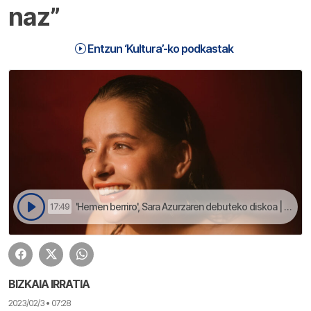
naz”
Entzun ‘Kultura’-ko podkastak
'Hemen berriro', Sara Azurzaren debuteko diskoa | Kultura
17:49
BIZKAIA IRRATIA
2023/02/3 • 07:28