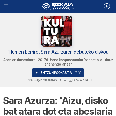
'Hemen berriro', Sara Azurzaren debuteko diskoa
Abeslari donostiarrak 2017tik hona konposatutako 9 abesti bildu dauz
lehenengo lanean
ENTZUN PODKAST-A
| 17:49
2023(e)ko otsailaren 3a
•
DESKARGATU
Sara Azurza: “Aizu, disko
bat atara dot eta abeslaria