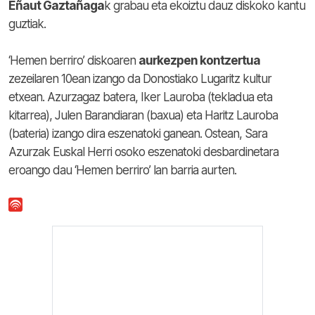
Eñaut Gaztañaga
k grabau eta ekoiztu dauz diskoko kantu
guztiak.
‘Hemen berriro’ diskoaren
aurkezpen kontzertua
zezeilaren 10ean izango da Donostiako Lugaritz kultur
etxean. Azurzagaz batera, Iker Lauroba (tekladua eta
kitarrea), Julen Barandiaran (baxua) eta Haritz Lauroba
(bateria) izango dira eszenatoki ganean. Ostean, Sara
Azurzak Euskal Herri osoko eszenatoki desbardinetara
eroango dau ‘Hemen berriro’ lan barria aurten.