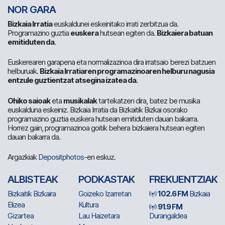
NOR GARA
Bizkaia Irratia
euskaldunei eskeinitako irrati zerbitzua da.
Programazino guztia
euskera
hutsean egiten da.
Bizkaiera batuan
emitiduten da
.
Euskerearen garapena eta normalizazinoa dira irratsaio berezi batzuen
helburuak.
Bizkaia Irratiaren programazinoaren helburu nagusia
entzule guztientzat atsegina izatea da
.
Ohiko saioak
eta
musikalak
tartekatzen dira, batez be musika
euskalduna eskeiniz. Bizkaia Irratia da Bizkaitik Bizkai osorako
programazino guztia euskera hutsean emitiduten dauan bakarra.
Horrez gain, programazinoa goitik behera bizkaiera hutsean egiten
dauan bakarra da.
Argazkiak
Depositphotos
-en eskuz.
ALBISTEAK
PODKASTAK
FREKUENTZIAK
Bizkaitik Bizkaira
Goizeko Izarretan
102.6 FM
Bizkaia
Elizea
Kultura
91.9 FM
Gizartea
Lau Haizetara
Durangaldea