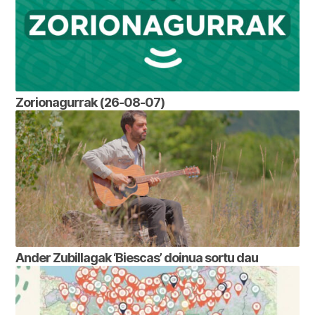
Zorionagurrak (26-08-07)
Ander Zubillagak ‘Biescas’ doinua sortu dau