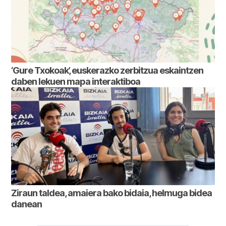
‘Gure Txokoak’, euskerazko zerbitzua eskaintzen
daben lekuen mapa interaktiboa
Ziraun taldea, amaiera bako bidaia, helmuga bidea
danean