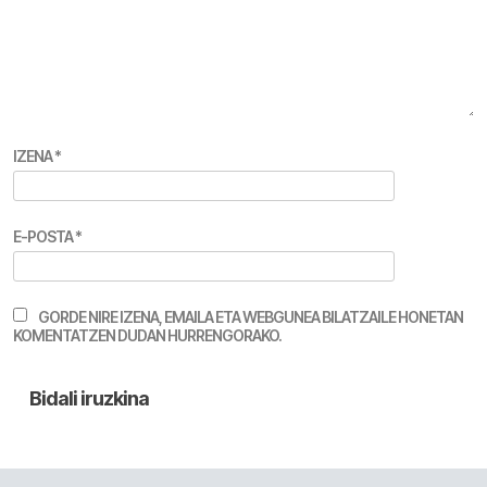
IZENA
*
E-POSTA
*
GORDE NIRE IZENA, EMAILA ETA WEBGUNEA BILATZAILE HONETAN
KOMENTATZEN DUDAN HURRENGORAKO.