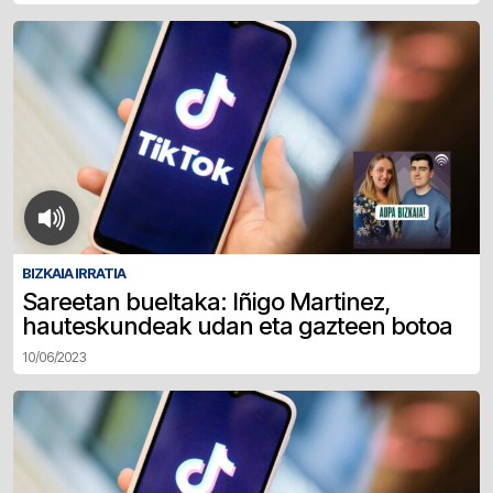
BIZKAIA IRRATIA
Sareetan bueltaka: Iñigo Martinez,
hauteskundeak udan eta gazteen botoa
10/06/2023