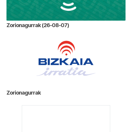
Zorionagurrak (26-08-07)
Zorionagurrak