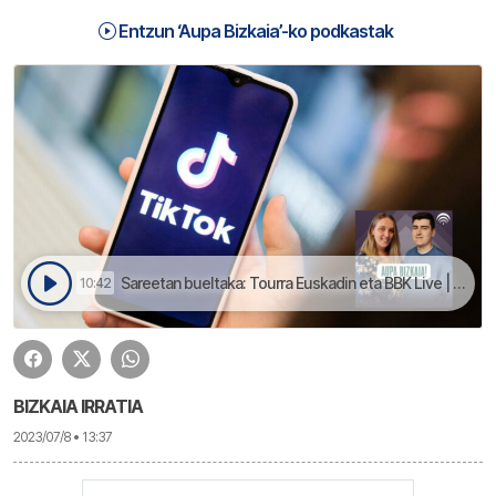
Entzun ‘Aupa Bizkaia’-ko podkastak
Sareetan bueltaka: Tourra Euskadin eta BBK Live | Aupa Bizkaia
10:42
BIZKAIA IRRATIA
2023/07/8 • 13:37