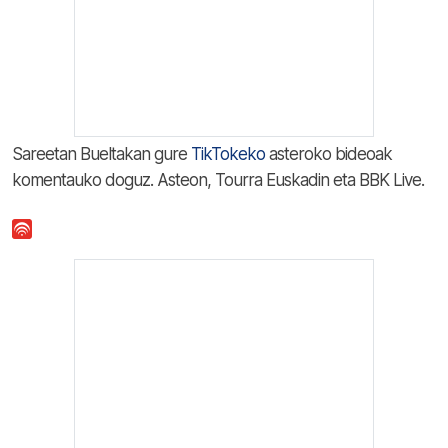
Sareetan Bueltakan gure
TikTokeko
asteroko bideoak
komentauko doguz. Asteon, Tourra Euskadin eta BBK Live.