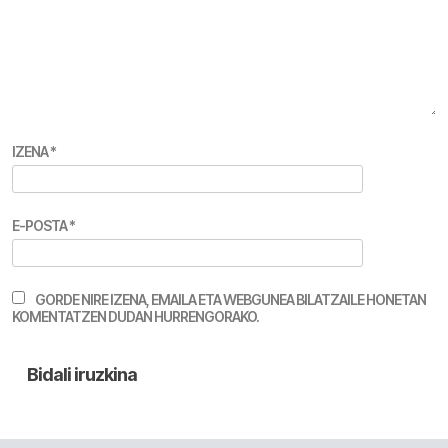
IZENA
*
E-POSTA
*
GORDE NIRE IZENA, EMAILA ETA WEBGUNEA BILATZAILE HONETAN
KOMENTATZEN DUDAN HURRENGORAKO.