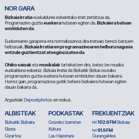
NOR GARA
Bizkaia Irratia
euskaldunei eskeinitako irrati zerbitzua da.
Programazino guztia
euskera
hutsean egiten da.
Bizkaiera batuan
emitiduten da
.
Euskerearen garapena eta normalizazinoa dira irratsaio berezi batzuen
helburuak.
Bizkaia Irratiaren programazinoaren helburu nagusia
entzule guztientzat atsegina izatea da
.
Ohiko saioak
eta
musikalak
tartekatzen dira, batez be musika
euskalduna eskeiniz. Bizkaia Irratia da Bizkaitik Bizkai osorako
programazino guztia euskera hutsean emitiduten dauan bakarra.
Horrez gain, programazinoa goitik behera bizkaiera hutsean egiten
dauan bakarra da.
Argazkiak
Depositphotos
-en eskuz.
ALBISTEAK
PODKASTAK
FREKUENTZIAK
Bizkaitik Bizkaira
Goizeko Izarretan
102.6 FM
Bizkaia
Elizea
Kultura
91.9 FM
Gizartea
Lau Haizetara
Durangaldea