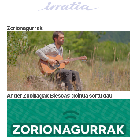
Zorionagurrak
Ander Zubillagak ‘Biescas’ doinua sortu dau