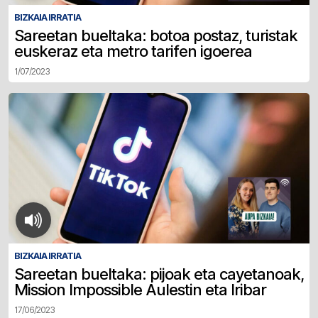
BIZKAIA IRRATIA
Sareetan bueltaka: botoa postaz, turistak
euskeraz eta metro tarifen igoerea
1/07/2023
BIZKAIA IRRATIA
Sareetan bueltaka: pijoak eta cayetanoak,
Mission Impossible Aulestin eta Iribar
17/06/2023