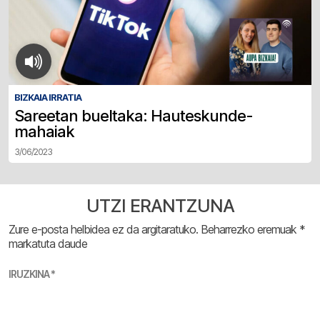
BIZKAIA IRRATIA
Sareetan bueltaka: Hauteskunde-
mahaiak
3/06/2023
UTZI ERANTZUNA
Zure e-posta helbidea ez da argitaratuko.
Beharrezko eremuak
*
markatuta daude
IRUZKINA
*