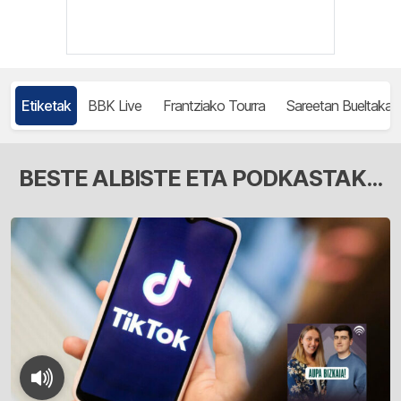
Etiketak
BBK Live
Frantziako Tourra
Sareetan Bueltaka
BESTE ALBISTE ETA PODKASTAK...