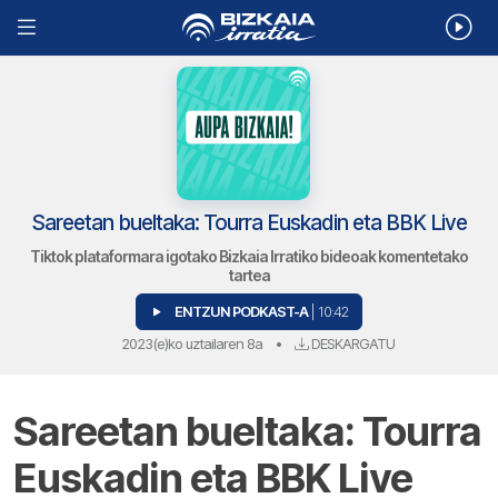
Sareetan bueltaka: Tourra Euskadin eta BBK Live
Tiktok plataformara igotako Bizkaia Irratiko bideoak komentetako
tartea
ENTZUN PODKAST-A
| 10:42
2023(e)ko uztailaren 8a
•
DESKARGATU
Sareetan bueltaka: Tourra
Euskadin eta BBK Live