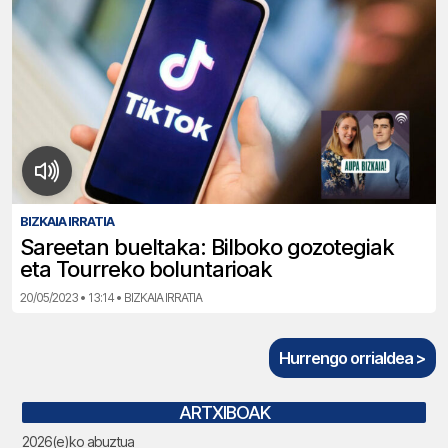
BIZKAIA IRRATIA
Sareetan bueltaka: Bilboko gozotegiak
eta Tourreko boluntarioak
20/05/2023 • 13:14 • BIZKAIA IRRATIA
Hurrengo orrialdea >
ARTXIBOAK
2026(e)ko abuztua