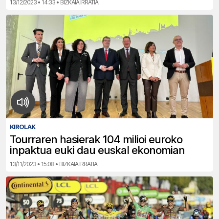
13/12/2023 • 14:33 • BIZKAIA IRRATIA
KIROLAK
Tourraren hasierak 104 milioi euroko
inpaktua euki dau euskal ekonomian
13/11/2023 • 15:08 • BIZKAIA IRRATIA