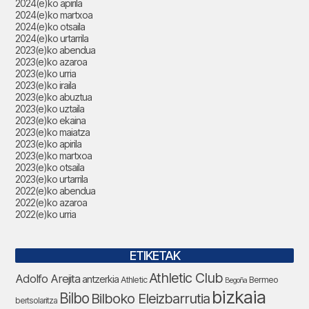
2024(e)ko apirila
2024(e)ko martxoa
2024(e)ko otsaila
2024(e)ko urtarrila
2023(e)ko abendua
2023(e)ko azaroa
2023(e)ko urria
2023(e)ko iraila
2023(e)ko abuztua
2023(e)ko uztaila
2023(e)ko ekaina
2023(e)ko maiatza
2023(e)ko apirila
2023(e)ko martxoa
2023(e)ko otsaila
2023(e)ko urtarrila
2022(e)ko abendua
2022(e)ko azaroa
2022(e)ko urria
ETIKETAK
Athletic Club
Adolfo Arejita
antzerkia
Athletic
Bermeo
Begoña
bizkaia
Bilbo
Bilboko Eleizbarrutia
bertsolaritza