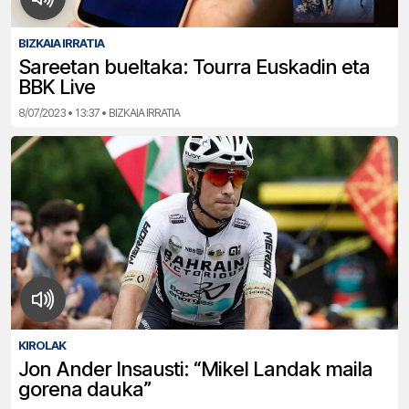
BIZKAIA IRRATIA
Sareetan bueltaka: Tourra Euskadin eta
BBK Live
8/07/2023 • 13:37 • BIZKAIA IRRATIA
KIROLAK
Jon Ander Insausti: “Mikel Landak maila
gorena dauka”