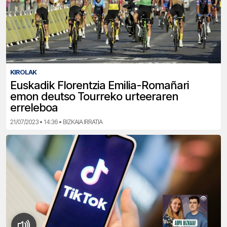
KIROLAK
Euskadik Florentzia Emilia-Romañari
emon deutso Tourreko urteeraren
erreleboa
21/07/2023 • 14:36 • BIZKAIA IRRATIA