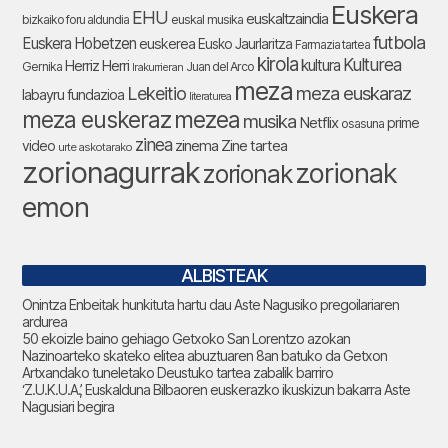
Euskera
EHU
euskaltzaindia
bizkaiko foru aldundia
euskal musika
futbola
Euskera Hobetzen
euskerea
Eusko Jaurlaritza
Farmazia tartea
kirola
Kulturea
kultura
Herriz Herri
Gernika
Juan del Arco
Irakurrieran
meza
Lekeitio
meza euskaraz
labayru fundazioa
literaturea
meza euskeraz
mezea
musika
Netflix
prime
osasuna
zinea
zinema
Zine tartea
video
urte askotarako
zorionagurrak
zorionak
zorionak
emon
ALBISTEAK
Onintza Enbeitak hunkituta hartu dau Aste Nagusiko pregoilariaren
ardurea
50 ekoizle baino gehiago Getxoko San Lorentzo azokan
Nazinoarteko skateko elitea abuztuaren 8an batuko da Getxon
Artxandako tuneletako Deustuko tartea zabalik barriro
‘Z.U.K.U.A.’, Euskalduna Bilbaoren euskerazko ikuskizun bakarra Aste
Nagusiari begira