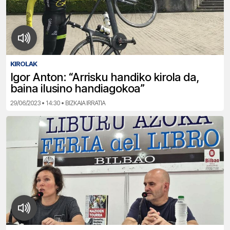
KIROLAK
Igor Anton: “Arrisku handiko kirola da,
baina ilusino handiagokoa”
29/06/2023 • 14:30 • BIZKAIA IRRATIA