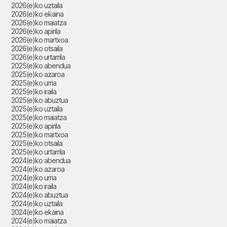
2026(e)ko uztaila
2026(e)ko ekaina
2026(e)ko maiatza
2026(e)ko apirila
2026(e)ko martxoa
2026(e)ko otsaila
2026(e)ko urtarrila
2025(e)ko abendua
2025(e)ko azaroa
2025(e)ko urria
2025(e)ko iraila
2025(e)ko abuztua
2025(e)ko uztaila
2025(e)ko maiatza
2025(e)ko apirila
2025(e)ko martxoa
2025(e)ko otsaila
2025(e)ko urtarrila
2024(e)ko abendua
2024(e)ko azaroa
2024(e)ko urria
2024(e)ko iraila
2024(e)ko abuztua
2024(e)ko uztaila
2024(e)ko ekaina
2024(e)ko maiatza