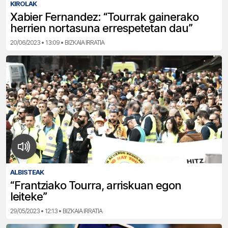
KIROLAK
Xabier Fernandez: “Tourrak gainerako
herrien nortasuna errespetetan dau”
20/06/2023 • 13:09 • BIZKAIA IRRATIA
ALBISTEAK
“Frantziako Tourra, arriskuan egon
leiteke”
29/05/2023 • 12:13 • BIZKAIA IRRATIA