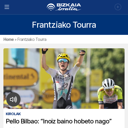
Frantziako Tourra
Home
»
Frantziako Tourra
KIROLAK
Pello Bilbao: “Inoiz baino hobeto nago”