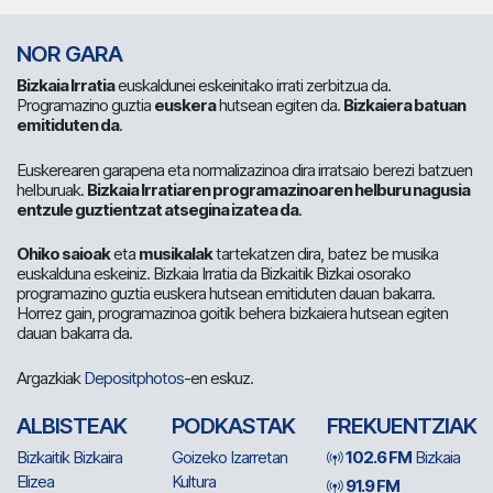
NOR GARA
Bizkaia Irratia
euskaldunei eskeinitako irrati zerbitzua da.
Programazino guztia
euskera
hutsean egiten da.
Bizkaiera batuan
emitiduten da
.
Euskerearen garapena eta normalizazinoa dira irratsaio berezi batzuen
helburuak.
Bizkaia Irratiaren programazinoaren helburu nagusia
entzule guztientzat atsegina izatea da
.
Ohiko saioak
eta
musikalak
tartekatzen dira, batez be musika
euskalduna eskeiniz. Bizkaia Irratia da Bizkaitik Bizkai osorako
programazino guztia euskera hutsean emitiduten dauan bakarra.
Horrez gain, programazinoa goitik behera bizkaiera hutsean egiten
dauan bakarra da.
Argazkiak
Depositphotos
-en eskuz.
ALBISTEAK
PODKASTAK
FREKUENTZIAK
Bizkaitik Bizkaira
Goizeko Izarretan
102.6 FM
Bizkaia
Elizea
Kultura
91.9 FM