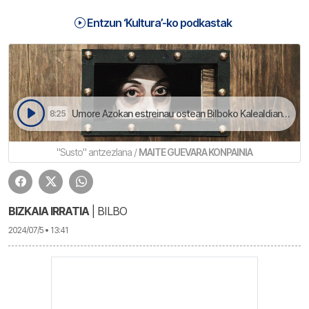
Entzun ‘Kultura’-ko podkastak
Umore Azokan estreinau ostean Bilboko Kalealdian eskeini dabe | Kultura
8:25
"Susto" antzezlana /
MAITE GUEVARA KONPAINIA
BIZKAIA IRRATIA
| BILBO
2024/07/5 • 13:41