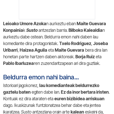
Leioako Umore Azoka
n aurkeztu eban
Maite Guevara
Konpainia
k
Susto
antzezlan barria.
Bilboko Kalealdia
n
aurkeztu dabe ostean. Beldurra emon nahi daben lau
komediante dira protagonistak.
Txelo Rodriguez
,
Joseba
Uribarri
,
Haizea Aguila
eta
Maite Guevara
bera dira lan
honetan parte hartzen daben aktoreak.
Borja Ruiz
eta
Pablo Ibarluzea
ren zuzendaritzapean ari dira guztiak.
Beldurra emon nahi baina…
Istorioari jagokonez,
lau komedianteak beldurrezko
gaztelu baten
egiten dabe lan.
Ez da inor bertara iristen
.
Kontuak ez dira ataraten eta
euren bizibidea arriskuan
dago. Ikuskizunak funtzionatzea behar dabe eta jentea
ikaratzea.
Susto
antzezlana orain arte
kalean
eskeini da,