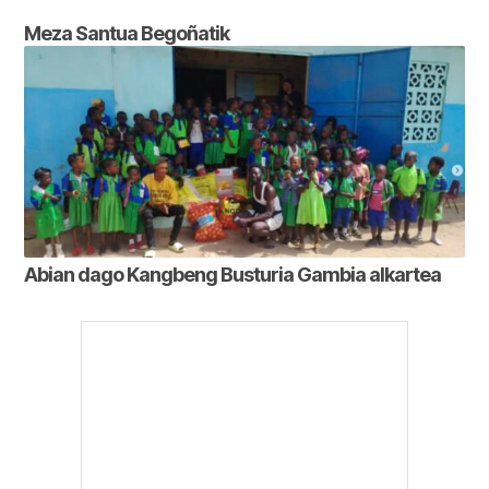
Meza Santua Begoñatik
Abian dago Kangbeng Busturia Gambia alkartea