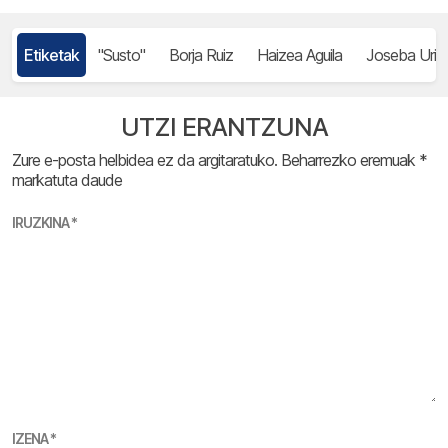
Etiketak
"Susto"
Borja Ruiz
Haizea Aguila
Joseba Uriba
UTZI ERANTZUNA
Zure e-posta helbidea ez da argitaratuko.
Beharrezko eremuak
*
markatuta daude
IRUZKINA
*
IZENA
*