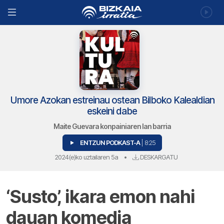
Umore Azokan estreinau ostean Bilboko Kalealdian
eskeini dabe
Maite Guevara konpainiaren lan barria
ENTZUN PODKAST-A
| 8:25
2024(e)ko uztailaren 5a
•
DESKARGATU
‘Susto’, ikara emon nahi
dauan komedia