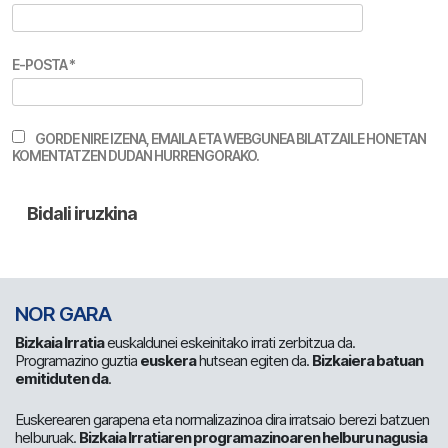
E-POSTA
*
GORDE NIRE IZENA, EMAILA ETA WEBGUNEA BILATZAILE HONETAN
KOMENTATZEN DUDAN HURRENGORAKO.
NOR GARA
Bizkaia Irratia
euskaldunei eskeinitako irrati zerbitzua da.
Programazino guztia
euskera
hutsean egiten da.
Bizkaiera batuan
emitiduten da
.
Euskerearen garapena eta normalizazinoa dira irratsaio berezi batzuen
helburuak.
Bizkaia Irratiaren programazinoaren helburu nagusia