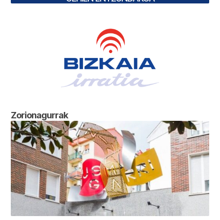
Zorionagurrak