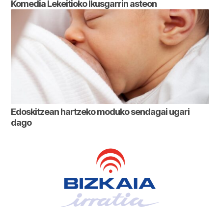
Komedia Lekeitioko Ikusgarrin asteon
Edoskitzean hartzeko moduko sendagai ugari
dago