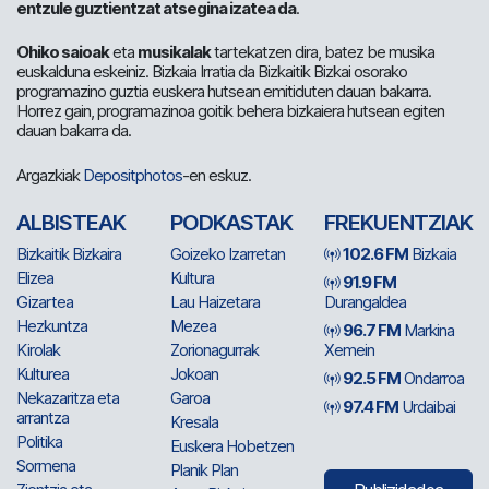
entzule guztientzat atsegina izatea da
.
Ohiko saioak
eta
musikalak
tartekatzen dira, batez be musika
euskalduna eskeiniz. Bizkaia Irratia da Bizkaitik Bizkai osorako
programazino guztia euskera hutsean emitiduten dauan bakarra.
Horrez gain, programazinoa goitik behera bizkaiera hutsean egiten
dauan bakarra da.
Argazkiak
Depositphotos
-en eskuz.
ALBISTEAK
PODKASTAK
FREKUENTZIAK
Bizkaitik Bizkaira
Goizeko Izarretan
102.6 FM
Bizkaia
Elizea
Kultura
91.9 FM
Gizartea
Lau Haizetara
Durangaldea
Hezkuntza
Mezea
96.7 FM
Markina
Kirolak
Zorionagurrak
Xemein
Kulturea
Jokoan
92.5 FM
Ondarroa
Nekazaritza eta
Garoa
97.4 FM
Urdaibai
arrantza
Kresala
Politika
Euskera Hobetzen
Sormena
Planik Plan