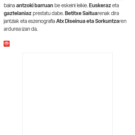
baina
antzoki barruan
be eskeini leikie.
Euskeraz
eta
gaztelaniaz
prestatu dabe.
Betitxe Saitua
renak dira
jantziak eta eszenografia
Atx Diseinua eta Sorkuntza
ren
ardurea izan da.