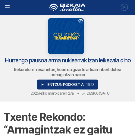
Hurrengo pausoa arma nuklearrak izan leikezala dino
Rekondoren esanetan, hobe da gizarte arloan inbertidutea
armagintzan baino
ENTZUN PODKAST-A
| 16:23
2025(e)ko martxoaren 27a
•
DESKARGATU
Txente Rekondo:
“Armagintzak ez gaitu