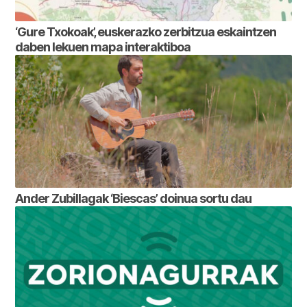
‘Gure Txokoak’, euskerazko zerbitzua eskaintzen
daben lekuen mapa interaktiboa
Ander Zubillagak ‘Biescas’ doinua sortu dau