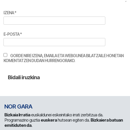
IZENA
*
E-POSTA
*
GORDE NIRE IZENA, EMAILA ETA WEBGUNEA BILATZAILE HONETAN
KOMENTATZEN DUDAN HURRENGORAKO.
NOR GARA
Bizkaia Irratia
euskaldunei eskeinitako irrati zerbitzua da.
Programazino guztia
euskera
hutsean egiten da.
Bizkaiera batuan
emitiduten da
.