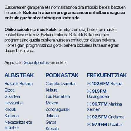
Euskerearen garapena eta normalizazinoa dira irratsaio berezi batzuen
helburuak.
Bizkaia Irratiaren programazinoaren helburu nagusia
entzule guztientzat atsegina izatea da
.
Ohiko saioak
eta
musikalak
tartekatzen dira, batez be musika
euskalduna eskeiniz. Bizkaia Irratia da Bizkaitik Bizkai osorako
programazino guztia euskera hutsean emitiduten dauan bakarra.
Horrez gain, programazinoa goitik behera bizkaiera hutsean egiten
dauan bakarra da.
Argazkiak
Depositphotos
-en eskuz.
ALBISTEAK
PODKASTAK
FREKUENTZIAK
Bizkaitik Bizkaira
Goizeko Izarretan
102.6 FM
Bizkaia
Elizea
Kultura
91.9 FM
Gizartea
Lau Haizetara
Durangaldea
Hezkuntza
Mezea
96.7 FM
Markina
Kirolak
Zorionagurrak
Xemein
Kulturea
Jokoan
92.5 FM
Ondarroa
Nekazaritza eta
Garoa
97.4 FM
Urdaibai
arrantza
Kresala