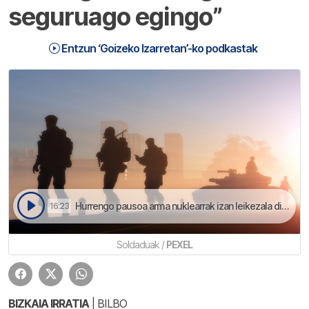
seguruago egingo”
Entzun ‘Goizeko Izarretan’-ko podkastak
Hurrengo pausoa arma nuklearrak izan leikezala dino | Goizeko Izarretan
16:23
Soldaduak /
PEXEL
BIZKAIA IRRATIA
| BILBO