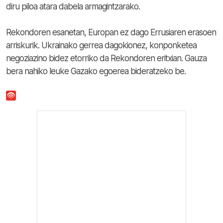
diru piloa atara dabela armagintzarako.
Rekondoren esanetan, Europan ez dago Errusiaren erasoen
arriskurik. Ukrainako gerrea dagokionez, konponketea
negoziazino bidez etorriko da Rekondoren eritxian. Gauza
bera nahiko leuke Gazako egoerea bideratzeko be.