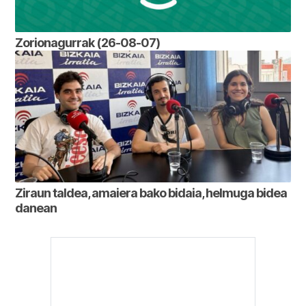
Zorionagurrak (26-08-07)
Ziraun taldea, amaiera bako bidaia, helmuga bidea
danean