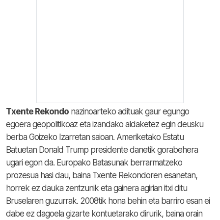
Txente Rekondo
nazinoarteko adituak gaur egungo
egoera geopolitikoaz eta izandako aldaketez egin deusku
berba Goizeko Izarretan saioan. Ameriketako Estatu
Batuetan Donald Trump presidente danetik gorabehera
ugari egon da. Europako Batasunak berrarmatzeko
prozesua hasi dau, baina Txente Rekondoren esanetan,
horrek ez dauka zentzunik eta gainera agirian itxi ditu
Bruselaren guzurrak. 2008tik hona behin eta barriro esan ei
dabe ez dagoela gizarte kontuetarako dirurik, baina orain