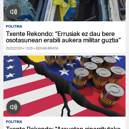
POLITIKA
Txente Rekondo: “Errusiak ez dau bere
osotasunean erabili aukera militar guztia”
25/02/2026 • 13:05 • BIZKAIA IRRATIA
POLITIKA