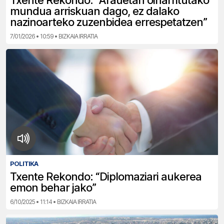
Txente Rekondo: “Arauetan oinarritutako
mundua arriskuan dago, ez dalako
nazinoarteko zuzenbidea errespetatzen”
7/01/2026 • 10:59 • BIZKAIA IRRATIA
POLITIKA
Txente Rekondo: “Diplomaziari aukerea
emon behar jako”
6/10/2025 • 11:14 • BIZKAIA IRRATIA