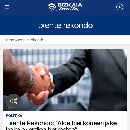
txente rekondo
Home
»
txente rekondo
POLITIKA
Txente Rekondo: “Alde biei komeni jake
bake akordioa berrestea”