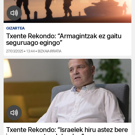
GIZARTEA
Txente Rekondo: “Armagintzak ez gaitu
seguruago egingo”
27/03/2025 • 13:44 • BIZKAIA IRRATIA
Txente Rekondo: “Israelek hiru astez bere