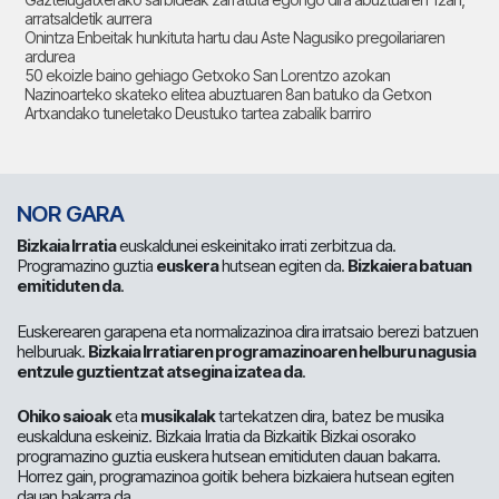
arratsaldetik aurrera
Onintza Enbeitak hunkituta hartu dau Aste Nagusiko pregoilariaren
ardurea
50 ekoizle baino gehiago Getxoko San Lorentzo azokan
Nazinoarteko skateko elitea abuztuaren 8an batuko da Getxon
Artxandako tuneletako Deustuko tartea zabalik barriro
NOR GARA
Bizkaia Irratia
euskaldunei eskeinitako irrati zerbitzua da.
Programazino guztia
euskera
hutsean egiten da.
Bizkaiera batuan
emitiduten da
.
Euskerearen garapena eta normalizazinoa dira irratsaio berezi batzuen
helburuak.
Bizkaia Irratiaren programazinoaren helburu nagusia
entzule guztientzat atsegina izatea da
.
Ohiko saioak
eta
musikalak
tartekatzen dira, batez be musika
euskalduna eskeiniz. Bizkaia Irratia da Bizkaitik Bizkai osorako
programazino guztia euskera hutsean emitiduten dauan bakarra.
Horrez gain, programazinoa goitik behera bizkaiera hutsean egiten
dauan bakarra da.