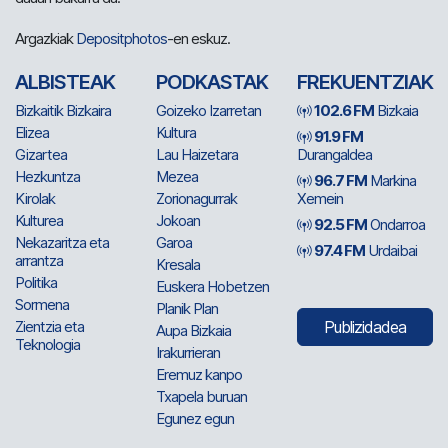
Argazkiak
Depositphotos
-en eskuz.
ALBISTEAK
PODKASTAK
FREKUENTZIAK
Bizkaitik Bizkaira
Goizeko Izarretan
102.6 FM
Bizkaia
Elizea
Kultura
91.9 FM
Gizartea
Lau Haizetara
Durangaldea
Hezkuntza
Mezea
96.7 FM
Markina
Kirolak
Zorionagurrak
Xemein
Kulturea
Jokoan
92.5 FM
Ondarroa
Nekazaritza eta
Garoa
97.4 FM
Urdaibai
arrantza
Kresala
Politika
Euskera Hobetzen
Sormena
Planik Plan
Zientzia eta
Publizidadea
Aupa Bizkaia
Teknologia
Irakurrieran
Eremuz kanpo
Txapela buruan
Egunez egun