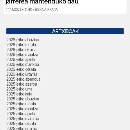
jarrerea mantenduko dau”
14/11/2023 • 11:40 • BIZKAIA IRRATIA
ARTXIBOAK
2026(e)ko abuztua
2026(e)ko uztaila
2026(e)ko ekaina
2026(e)ko maiatza
2026(e)ko apirila
2026(e)ko martxoa
2026(e)ko otsaila
2026(e)ko urtarrila
2025(e)ko abendua
2025(e)ko azaroa
2025(e)ko urria
2025(e)ko iraila
2025(e)ko abuztua
2025(e)ko uztaila
2025(e)ko maiatza
2025(e)ko apirila
2025(e)ko martxoa
2025(e)ko otsaila
2025(e)ko urtarrila