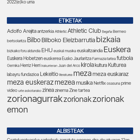
2022(e)ko urria
ETIKETAK
Athletic Club
Adolfo Arejita
antzerkia
Athletic
Bermeo
Begoña
bizkaia
Bilbo
Bilboko Eleizbarrutia
bertsolaritza
Euskera
EHU
euskaltzaindia
bizkaiko foru aldundia
euskal musika
futbola
Euskera Hobetzen
euskerea
Eusko Jaurlaritza
Farmazia tartea
kirola
Kulturea
kultura
Herriz Herri
Gernika
Juan del Arco
Irakurrieran
meza
Lekeitio
meza euskaraz
labayru fundazioa
literaturea
meza euskeraz
mezea
musika
Netflix
prime
osasuna
zinea
zinema
Zine tartea
video
urte askotarako
zorionagurrak
zorionak
zorionak
emon
ALBISTEAK
Gaztelugatxerako sarbideak zarratuta egongo dira abuztuaren 12an,