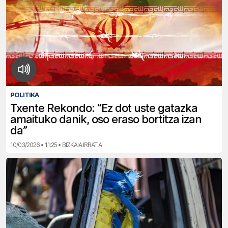
POLITIKA
Txente Rekondo: “Ez dot uste gatazka
amaituko danik, oso eraso bortitza izan
da”
10/03/2026 • 11:25 • BIZKAIA IRRATIA