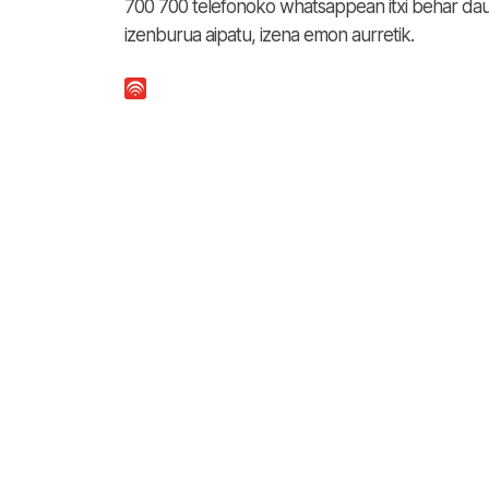
700 700 telefonoko whatsappean itxi behar dau
izenburua aipatu, izena emon aurretik.