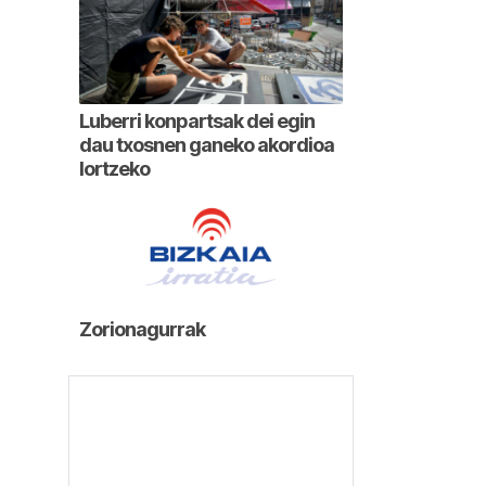
Luberri konpartsak dei egin
dau txosnen ganeko akordioa
lortzeko
Zorionagurrak