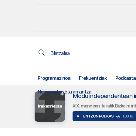
Bilatzailea
Programazinoa
Frekuentziak
Podkasta
Nekazaritza eta arrantza
Modu independentean ira
XIX. mendean Italiatik Bizkaira ir
ENTZUN PODKAST-A
| 1:00:19