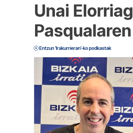
Unai Elorria
Pasqualaren 
Entzun ‘Irakurrieran’-ko podkastak