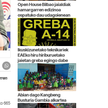
Open House Bilbao jaialdiak
hamargarren edizinoa
ospatuko dau udagoienean
Ikuskizunetako teknikariek
EAEko hiru hiriburuetako
jaietan greba egingo dabe
rren
Abian dago Kangbeng
Busturia Gambia alkartea
ko 665