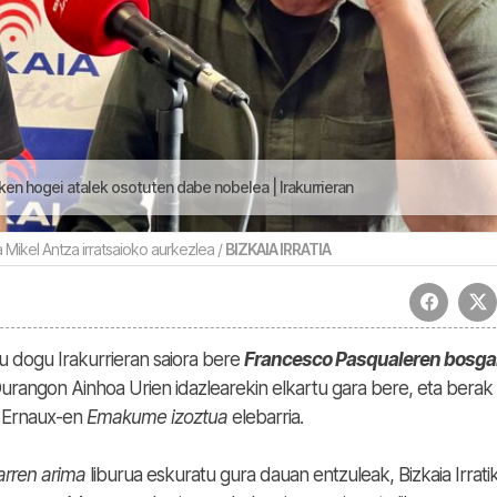
en hogei atalek osotuten dabe nobelea | Irakurrieran
a Mikel Antza irratsaioko aurkezlea /
BIZKAIA IRRATIA
 dogu Irakurrieran saiora bere
Francesco Pasqualeren bosga
urangon Ainhoa Urien idazlearekin elkartu gara bere, eta berak
e Ernaux-en
Emakume izoztua
elebarria.
rren arima
liburua eskuratu gura dauan entzuleak, Bizkaia Irrati