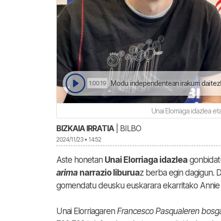
Modu independentean irakurri daitezk
1:00:19
Unai Elorriaga idazlea et
BIZKAIA IRRATIA
| BILBO
2024/11/23 • 14:52
Aste honetan
Unai Elorriaga idazlea
gonbidatu
arima
narrazio liburua
z berba egin dagigun. D
gomendatu deusku euskarara ekarritako Anni
Unai Elorriagaren
Francesco Pasqualeren bosga