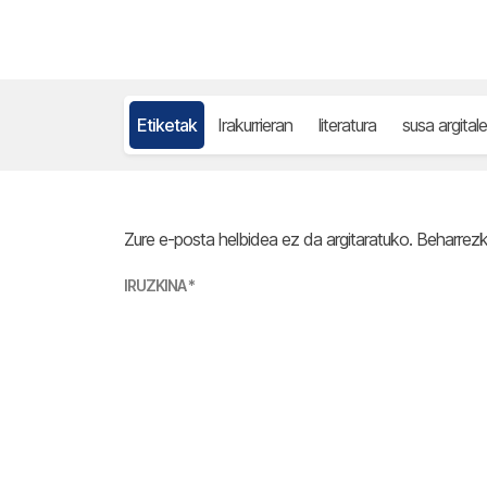
Etiketak
Irakurrieran
literatura
susa argital
Zure e-posta helbidea ez da argitaratuko.
Beharrez
IRUZKINA
*