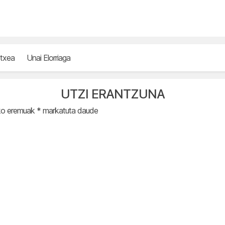
etxea
Unai Elorriaga
UTZI ERANTZUNA
ko eremuak
*
markatuta daude