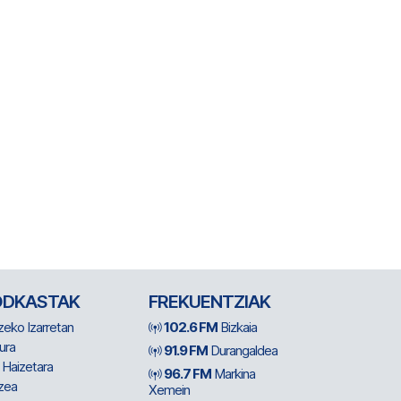
ODKASTAK
FREKUENTZIAK
zeko Izarretan
102.6 FM
Bizkaia
ura
91.9 FM
Durangaldea
 Haizetara
96.7 FM
Markina
zea
Xemein