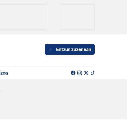
Entzun zuzenean
izea
a