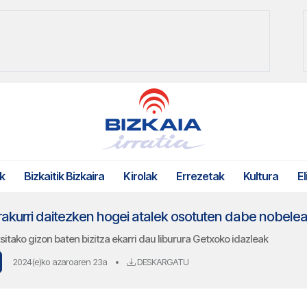
k
Bizkaitik Bizkaira
Kirolak
Errezetak
Kultura
El
kurri daitezken hogei atalek osotuten dabe nobele
itsitako gizon baten bizitza ekarri dau liburura Getxoko idazleak
2024(e)ko azaroaren 23a
•
DESKARGATU