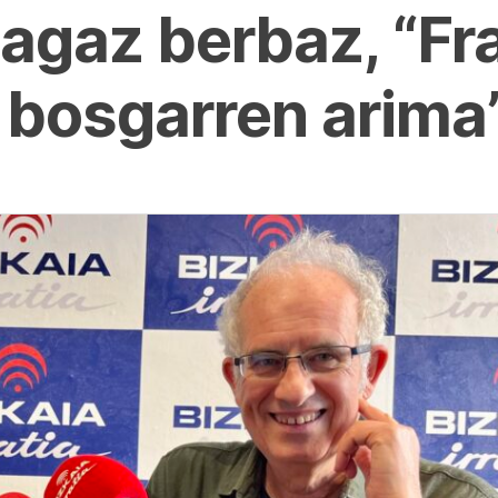
gagaz berbaz, “F
bosgarren arima”