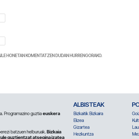
TZAILE HONETAN KOMENTATZEN DUDAN HURRENGORAKO.
ALBISTEAK
P
 da. Programazino guztia
euskera
Bizkaitik Bizkaira
Goi
Elizea
Kult
Gizartea
Lau
berezi batzuen helburuak.
Bizkaia
Hezkuntza
Me
ule guztientzat atsegina izatea