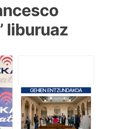
rancesco
 liburuaz
GEHIEN ENTZUNDAKOA