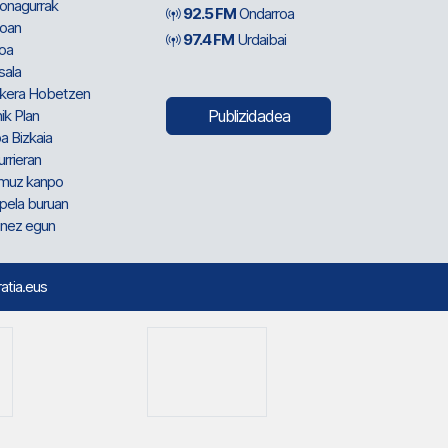
ionagurrak
92.5 FM
Ondarroa
oan
97.4 FM
Urdaibai
oa
sala
kera Hobetzen
ik Plan
Publizidadea
a Bizkaia
urrieran
muz kanpo
pela buruan
nez egun
ratia.eus