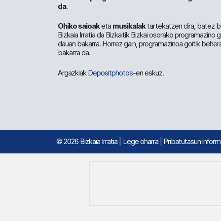
da
.
Ohiko saioak
eta
musikalak
tartekatzen dira, batez b
Bizkaia Irratia da Bizkaitik Bizkai osorako programazino
dauan bakarra. Horrez gain, programazinoa goitik beher
bakarra da.
Argazkiak
Depositphotos
-en eskuz.
© 2026 Bizkaia Irratia
|
Lege oharra
|
Pribatutasun infor