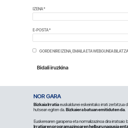
IZENA
*
E-POSTA
*
GORDE NIRE IZENA, EMAILA ETA WEBGUNEA BILA
NOR GARA
Bizkaia Irratia
euskaldunei eskeinitako irrati zerbitzua
hutsean egiten da.
Bizkaiera batuan emitiduten da
.
Euskerearen garapena eta normalizazinoa dira irratsaio 
Irratiaren programazinoaren helburu nagusia entz