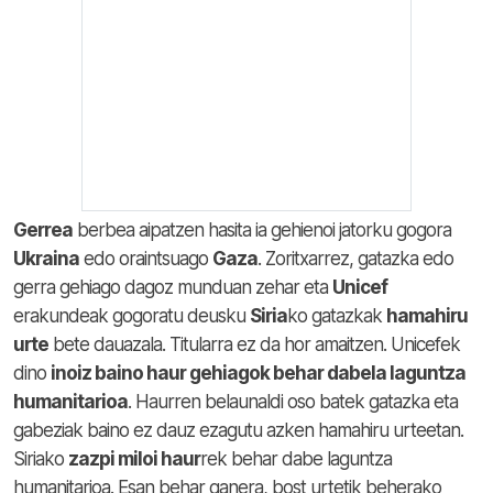
Gerrea
berbea aipatzen hasita ia gehienoi jatorku gogora
Ukraina
edo oraintsuago
Gaza
. Zoritxarrez, gatazka edo
gerra gehiago dagoz munduan zehar eta
Unicef
erakundeak gogoratu deusku
Siria
ko gatazkak
hamahiru
urte
bete dauazala. Titularra ez da hor amaitzen. Unicefek
dino
inoiz baino haur gehiagok behar dabela laguntza
humanitarioa
. Haurren belaunaldi oso batek gatazka eta
gabeziak baino ez dauz ezagutu azken hamahiru urteetan.
Siriako
zazpi miloi haur
rek behar dabe laguntza
humanitarioa. Esan behar ganera, bost urtetik beherako