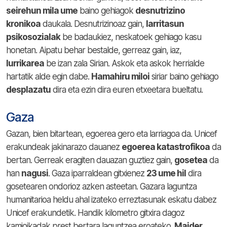
seirehun mila ume
baino gehiagok
desnutrizino
kronikoa
daukala. Desnutrizinoaz gain,
larritasun
psikosozialak
be badaukiez, neskatoek gehiago kasu
honetan. Aipatu behar bestalde, gerreaz gain, iaz,
lurrikarea
be izan zala Sirian. Askok eta askok herrialde
hartatik alde egin dabe.
Hamahiru miloi
siriar baino gehiago
desplazatu
dira eta ezin dira euren etxeetara bueltatu.
Gaza
Gazan, bien bitartean, egoerea gero eta larriagoa da. Unicef
erakundeak jakinarazo dauanez
egoerea katastrofikoa
da
bertan. Gerreak eragiten dauazan guztiez gain,
gosetea
da
han
nagusi
. Gaza iparraldean gitxienez
23 ume hil
dira
gosetearen ondorioz azken asteetan. Gazara laguntza
humanitarioa heldu ahal izateko erreztasunak eskatu dabez
Unicef erakundetik. Handik kilometro gitxira dagoz
kamioikadak prest bertara laguntzea eroateko.
Maider