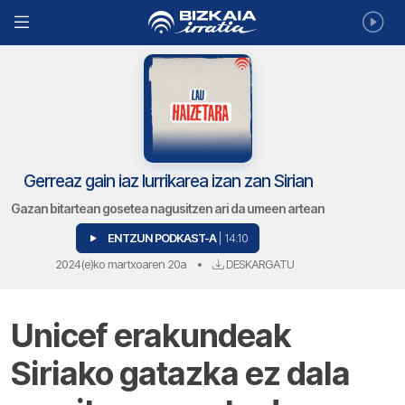
Gerreaz gain iaz lurrikarea izan zan Sirian
Gazan bitartean gosetea nagusitzen ari da umeen artean
ENTZUN PODKAST-A
| 14:10
2024(e)ko martxoaren 20a
•
DESKARGATU
Unicef erakundeak
Siriako gatazka ez dala