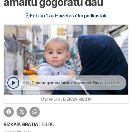
amaitu gogoratu dau
Entzun ‘Lau Haizetara’-ko podkastak
Gerreaz gain iaz lurrikarea izan zan Sirian | Lau Haizetara
14:10
Unicef-Siria /
BIZKAIA IRRATIA
BIZKAIA IRRATIA
| BILBO