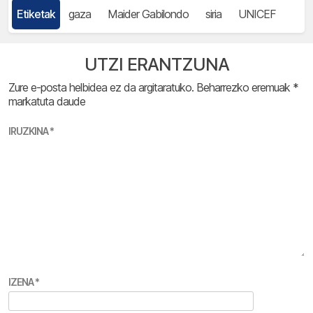
Etiketak
gaza
Maider Gabilondo
siria
UNICEF
UTZI ERANTZUNA
Zure e-posta helbidea ez da argitaratuko.
Beharrezko eremuak
*
markatuta daude
IRUZKINA
*
IZENA
*