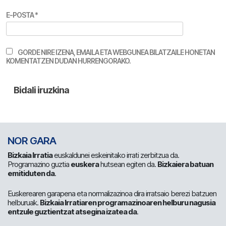
E-POSTA
*
GORDE NIRE IZENA, EMAILA ETA WEBGUNEA BILATZAILE HONETAN
KOMENTATZEN DUDAN HURRENGORAKO.
NOR GARA
Bizkaia Irratia
euskaldunei eskeinitako irrati zerbitzua da.
Programazino guztia
euskera
hutsean egiten da.
Bizkaiera batuan
emitiduten da
.
Euskerearen garapena eta normalizazinoa dira irratsaio berezi batzuen
helburuak.
Bizkaia Irratiaren programazinoaren helburu nagusia
entzule guztientzat atsegina izatea da
.