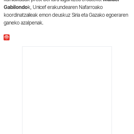
Gabilondo
k, Unicef erakundearen Nafarroako
koordinatzaileak emon deuskuz Siria eta Gazako egoeraren
ganeko azalpenak.