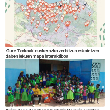
‘Gure Txokoak’, euskerazko zerbitzua eskaintzen
daben lekuen mapa interaktiboa