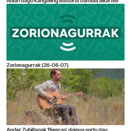
Abian dago Kangbeng Busturia Gambia alkartea
Zorionagurrak (26-08-07)
Ander Zubillagak ‘Biescas’ doinua sortu dau