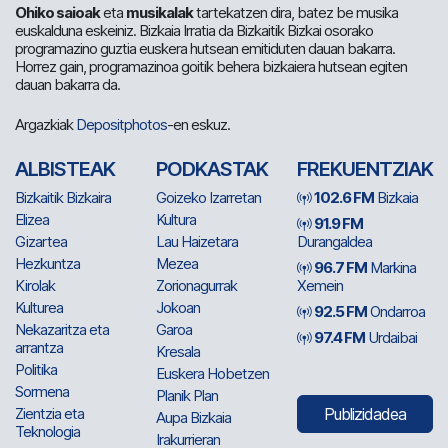
Ohiko saioak
eta
musikalak
tartekatzen dira, batez be musika
euskalduna eskeiniz. Bizkaia Irratia da Bizkaitik Bizkai osorako
programazino guztia euskera hutsean emitiduten dauan bakarra.
Horrez gain, programazinoa goitik behera bizkaiera hutsean egiten
dauan bakarra da.
Argazkiak
Depositphotos
-en eskuz.
ALBISTEAK
PODKASTAK
FREKUENTZIAK
Bizkaitik Bizkaira
Goizeko Izarretan
102.6 FM
Bizkaia
Elizea
Kultura
91.9 FM
Gizartea
Lau Haizetara
Durangaldea
Hezkuntza
Mezea
96.7 FM
Markina
Kirolak
Zorionagurrak
Xemein
Kulturea
Jokoan
92.5 FM
Ondarroa
Nekazaritza eta
Garoa
97.4 FM
Urdaibai
arrantza
Kresala
Politika
Euskera Hobetzen
Sormena
Planik Plan
Zientzia eta
Publizidadea
Aupa Bizkaia
Teknologia
Irakurrieran