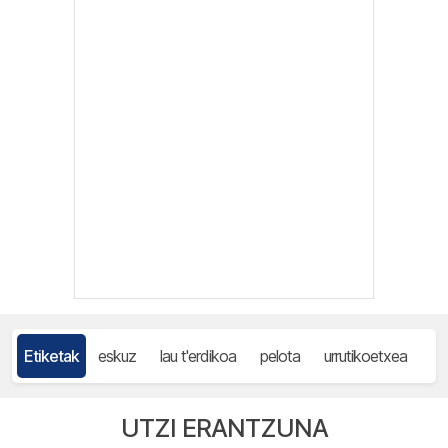
Etiketak
eskuz
lau t'erdikoa
pelota
urrutikoetxea
UTZI ERANTZUNA