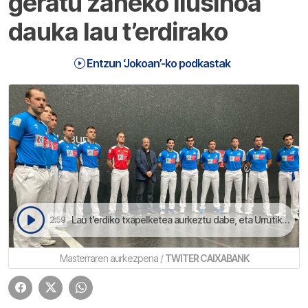
geratu zaneko ilusinoa
dauka lau t’erdirako
Entzun ‘Jokoan’-ko podkastak
Lau t'erdiko txapelketea aurkeztu dabe, eta Urrutikoetxea ilusinoz dago | Jokoan
2:59
Masterraren aurkezpena /
TWITER CAIXABANK