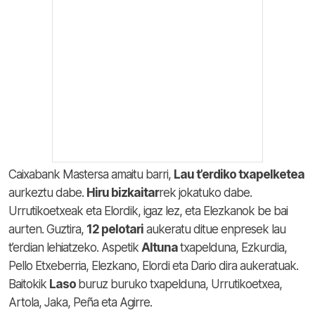
Caixabank Mastersa amaitu barri,
Lau t’erdiko txapelketea
aurkeztu dabe.
Hiru bizkaitar
rek jokatuko dabe.
Urrutikoetxeak eta Elordik, igaz lez, eta Elezkanok be bai
aurten. Guztira,
12 pelotari
aukeratu ditue enpresek lau
t’erdian lehiatzeko. Aspetik
Altuna
txapelduna, Ezkurdia,
Pello Etxeberria, Elezkano, Elordi eta Dario dira aukeratuak.
Baitokik
Laso
buruz buruko txapelduna, Urrutikoetxea,
Artola, Jaka, Peña eta Agirre.