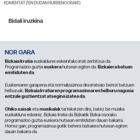
KOMENTATZEN DUDAN HURRENGORAKO.
NOR GARA
Bizkaia Irratia
euskaldunei eskeinitako irrati zerbitzua da.
Programazino guztia
euskera
hutsean egiten da.
Bizkaiera batuan
emitiduten da
.
Euskerearen garapena eta normalizazinoa dira irratsaio berezi batzuen
helburuak.
Bizkaia Irratiaren programazinoaren helburu nagusia
entzule guztientzat atsegina izatea da
.
Ohiko saioak
eta
musikalak
tartekatzen dira, batez be musika
euskalduna eskeiniz. Bizkaia Irratia da Bizkaitik Bizkai osorako
programazino guztia euskera hutsean emitiduten dauan bakarra.
Horrez gain, programazinoa goitik behera bizkaiera hutsean egiten
dauan bakarra da.