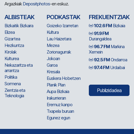
Argazkiak
Depositphotos
-en eskuz.
ALBISTEAK
PODKASTAK
FREKUENTZIAK
Bizkaitik Bizkaira
Goizeko Izarretan
102.6 FM
Bizkaia
Elizea
Kultura
91.9 FM
Gizartea
Lau Haizetara
Durangaldea
Hezkuntza
Mezea
96.7 FM
Markina
Kirolak
Zorionagurrak
Xemein
Kulturea
Jokoan
92.5 FM
Ondarroa
Nekazaritza eta
Garoa
97.4 FM
Urdaibai
arrantza
Kresala
Politika
Euskera Hobetzen
Sormena
Planik Plan
Zientzia eta
Publizidadea
Aupa Bizkaia
Teknologia
Irakurrieran
Eremuz kanpo
Txapela buruan
Egunez egun