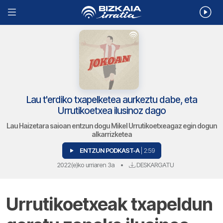
Lau t'erdiko txapelketea aurkeztu dabe, eta
Urrutikoetxea ilusinoz dago
Lau Haizetara saioan entzun dogu Mikel Urrutikoetxeagaz egin dogun
alkarrizketea
ENTZUN PODKAST-A
| 2:59
2022(e)ko urriaren 3a
•
DESKARGATU
Urrutikoetxeak txapeldun