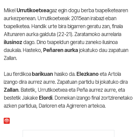
Mikel
Urrutikoetxea
gaz egin dogu berba txapelketearen
aurkezpenean. Urrutikoetxeak 2015ean irabazi eban
txapelketea. Handik urte bira bigarren geratu zan, finala
Altunaren aurka galduta (22-21). Zaratamoko aurrelaria
ilusinoz
dago. Dino txapeldun geratu zaneko ilusinoa
daukala. Hasteko,
Peñaren aurka
jokatuko dau zapatuan
Zallan.
Lau t’erdikoa
barikuan
hasiko da.
Elezkano
eta Artola
izango dira aurrez aurre. Zapatuan partidu bi jokatuko dira
Zallan
. Batetik, Urrutikoetxea eta Peña aurrez aurre, eta
bestetik Jakake
Elordi
. Domekan izango final zortzirenetako
azken partidua, Darioren eta Agirreren artekoa.