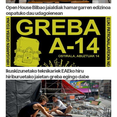
Open House Bilbao jaialdiak hamargarren edizinoa
ospatuko dau udagoienean
Ikuskizunetako teknikariek EAEko hiru
hiriburuetako jaietan greba egingo dabe