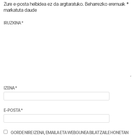
Zure e-posta helbidea ez da argitaratuko.
Beharrezko eremuak
*
markatuta daude
IRUZKINA
*
IZENA
*
E-POSTA
*
GORDE NIRE IZENA, EMAILA ETA WEBGUNEA BILATZAILE HONETAN