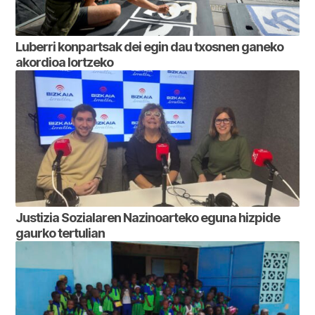
Luberri konpartsak dei egin dau txosnen ganeko
akordioa lortzeko
Justizia Sozialaren Nazinoarteko eguna hizpide
gaurko tertulian