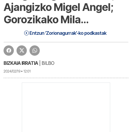
Ajangizko Migel Angel;
Gorozikako Mila…
Zorionagurrak (24-0'2-19) | Zorionagurrak
1:18:03
Entzun ‘Zorionagurrak’-ko podkastak
BIZKAIA IRRATIA
| BILBO
2024/02/19 • 12:01