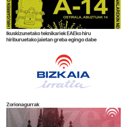
Ikuskizunetako teknikariek EAEko hiru
hiriburuetako jaietan greba egingo dabe
Zorionagurrak