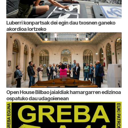
Luberri konpartsak dei egin dau txosnen ganeko
akordioa lortzeko
Open House Bilbao jaialdiak hamargarren edizinoa
ospatuko dau udagoienean