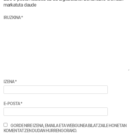
markatuta daude
IRUZKINA
*
IZENA
*
E-POSTA
*
GORDE NIRE IZENA, EMAILA ETA WEBGUNEA BILATZAILE HONETAN
KOMENTATZEN DUDAN HURRENGORAKO.