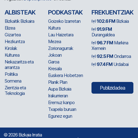
ALBISTEAK
PODKASTAK
FREKUENTZIAK
Bizkaitik Bizkaira
Goizeko Izarretan
102.6 FM
Bizkaia
Elizea
Kultura
91.9 FM
Gizartea
Lau Haizetara
Durangaldea
Hezkuntza
Mezea
96.7 FM
Markina
Kirolak
Zorionagurrak
Xemein
Kulturea
Jokoan
92.5 FM
Ondarroa
Nekazaritza eta
Garoa
97.4 FM
Urdaibai
arrantza
Kresala
Politika
Euskera Hobetzen
Sormena
Planik Plan
Zientzia eta
Publizidadea
Aupa Bizkaia
Teknologia
Irakurrieran
Eremuz kanpo
Txapela buruan
Egunez egun
© 2026 Bizkaia Irratia