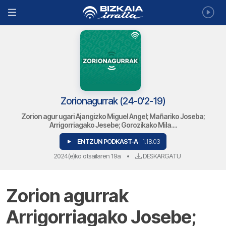
Zorionagurrak (24-0'2-19)
Zorion agur ugari Ajangizko Miguel Angel; Mañariko Joseba;
Arrigorriagako Jesebe; Gorozikako Mila....
ENTZUN PODKAST-A
| 1:18:03
2024(e)ko otsailaren 19a
•
DESKARGATU
Zorion agurrak
Arrigorriagako Josebe;