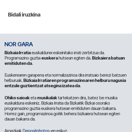
NOR GARA
Bizkaia Irratia
euskaldunei eskeinitako irrati zerbitzua da.
Programazino guztia
euskera
hutsean egiten da.
Bizkaiera batuan
emitiduten da
.
Euskerearen garapena eta normalizazinoa dira irratsaio berezi batzuen
helburuak.
Bizkaia Irratiaren programazinoaren helburu nagusia
entzule guztientzat atsegina izatea da
.
Ohiko saioak
eta
musikalak
tartekatzen dira, batez be musika
euskalduna eskeiniz. Bizkaia Irratia da Bizkaitik Bizkai osorako
programazino guztia euskera hutsean emitiduten dauan bakarra.
Horrez gain, programazinoa goitik behera bizkaiera hutsean egiten
dauan bakarra da.
Argazkiak
Depositphotos
-en eskuz.