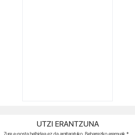
UTZI ERANTZUNA
Zure e-posta helbidea ez da argitaratuko.
Beharrezko eremuak
*