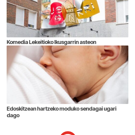
Komedia Lekeitioko Ikusgarrin asteon
Edoskitzean hartzeko moduko sendagai ugari
dago