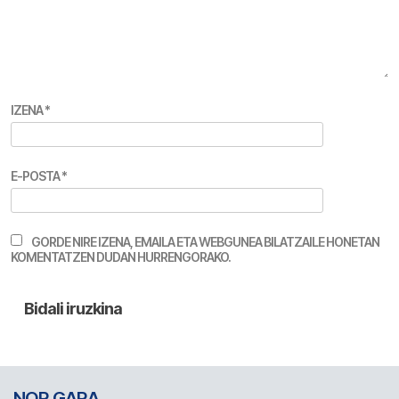
IZENA
*
E-POSTA
*
GORDE NIRE IZENA, EMAILA ETA WEBGUNEA BILATZAILE HONETAN
KOMENTATZEN DUDAN HURRENGORAKO.
NOR GARA