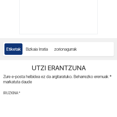
Etiketak
Bizkaia Irratia
zorionagurrak
UTZI ERANTZUNA
Zure e-posta helbidea ez da argitaratuko.
Beharrezko eremuak
*
markatuta daude
IRUZKINA
*