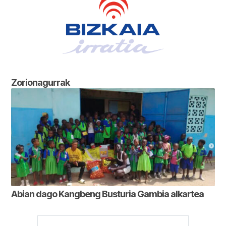
Zorionagurrak
Abian dago Kangbeng Busturia Gambia alkartea