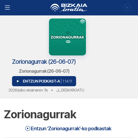
Zorionagurrak (26-06-07)
Zorionagurrak (26-06-07)
ENTZUN PODKAST-A
| 1:14:11
2026(e)ko ekainaren 7a
•
DESKARGATU
Zorionagurrak
Entzun ‘Zorionagurrak’-ko podkastak