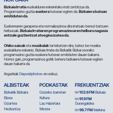
Bizkaia Irratia
euskaldunei eskeinitako irrati zerbitzua da.
Programazino guztia
euskera
hutsean egiten da.
Bizkaiera batuan
emitiduten da
.
Euskerearen garapena eta normalizazinoa dira irratsaio berezi batzuen
helburuak.
Bizkaia Irratiaren programazinoaren helburu nagusia
entzule guztientzat atsegina izatea da
.
Ohiko saioak
eta
musikalak
tartekatzen dira, batez be musika
euskalduna eskeiniz. Bizkaia Irratia da Bizkaitik Bizkai osorako
programazino guztia euskera hutsean emitiduten dauan bakarra.
Horrez gain, programazinoa goitik behera bizkaiera hutsean egiten
dauan bakarra da.
Argazkiak
Depositphotos
-en eskuz.
ALBISTEAK
PODKASTAK
FREKUENTZIAK
Bizkaitik Bizkaira
Goizeko Izarretan
102.6 FM
Bizkaia
Elizea
Kultura
91.9 FM
Gizartea
Lau Haizetara
Durangaldea
Hezkuntza
Mezea
96.7 FM
Markina