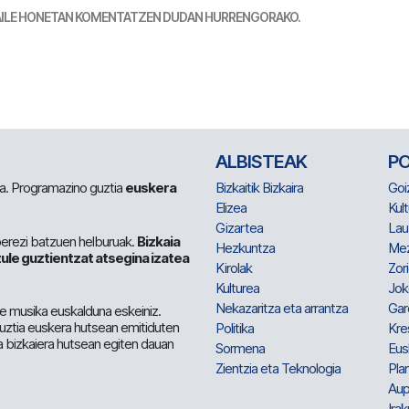
TZAILE HONETAN KOMENTATZEN DUDAN HURRENGORAKO.
ALBISTEAK
P
 da. Programazino guztia
euskera
Bizkaitik Bizkaira
Goi
Elizea
Kult
Gizartea
Lau
berezi batzuen helburuak.
Bizkaia
Hezkuntza
Me
ule guztientzat atsegina izatea
Kirolak
Zor
Kulturea
Jok
Nekazaritza eta arrantza
Gar
e musika euskalduna eskeiniz.
 guztia euskera hutsean emitiduten
Politika
Kre
a bizkaiera hutsean egiten dauan
Sormena
Eus
Zientzia eta Teknologia
Plan
Aup
Irak