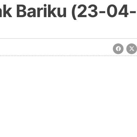
ak Bariku (23-04-
rionagurrak