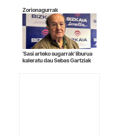
Zorionagurrak
‘Sasi arteko sugarrak’ liburua
kaleratu dau Sebas Gartziak