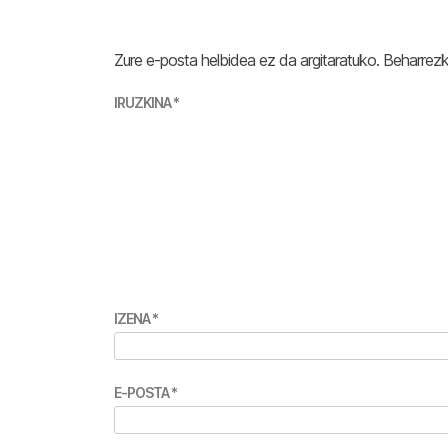
Zure e-posta helbidea ez da argitaratuko.
Beharrez
IRUZKINA
*
IZENA
*
E-POSTA
*