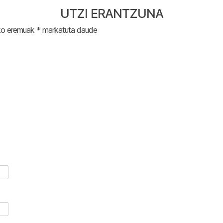
UTZI ERANTZUNA
ko eremuak
*
markatuta daude