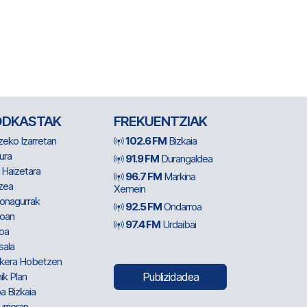
ODKASTAK
FREKUENTZIAK
zeko Izarretan
102.6 FM
Bizkaia
ura
91.9 FM
Durangaldea
 Haizetara
96.7 FM
Markina
zea
Xemein
ionagurrak
92.5 FM
Ondarroa
oan
97.4 FM
Urdaibai
oa
sala
kera Hobetzen
ik Plan
Publizidadea
a Bizkaia
urrieran