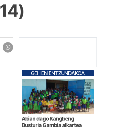
14)
GEHIEN ENTZUNDAKOA
Abian dago Kangbeng
Busturia Gambia alkartea