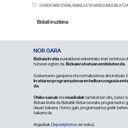
GORDE NIRE IZENA, EMAILA ETA WEBGUNEA BILA
NOR GARA
Bizkaia Irratia
euskaldunei eskeinitako irrati zerbitzua
hutsean egiten da.
Bizkaiera batuan emitiduten da
.
Euskerearen garapena eta normalizazinoa dira irratsaio 
Irratiaren programazinoaren helburu nagusia entz
da
.
Ohiko saioak
eta
musikalak
tartekatzen dira, batez b
Bizkaia Irratia da Bizkaitik Bizkai osorako programazino
dauan bakarra. Horrez gain, programazinoa goitik beher
bakarra da.
Argazkiak
Depositphotos
-en eskuz.