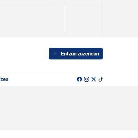
Entzun zuzenean
izea