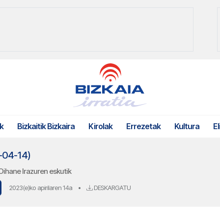
k
Bizkaitik Bizkaira
Kirolak
Errezetak
Kultura
El
3-04-14)
ihane Irazuren eskutik
2023(e)ko apirilaren 14a
•
DESKARGATU