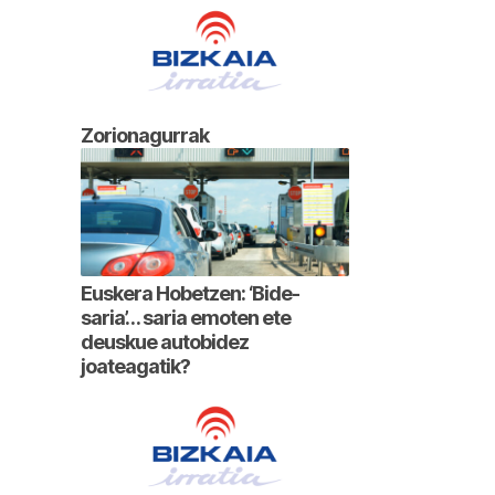
Zorionagurrak
Euskera Hobetzen: ‘Bide-
saria’… saria emoten ete
deuskue autobidez
joateagatik?