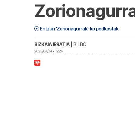
Zorionagurr
Zorionagurrak Bariku (23-04-14) | Zo
1:15:38
Entzun ‘Zorionagurrak’-ko podkastak
BIZKAIA IRRATIA
| BILBO
2023/04/14 • 12:24