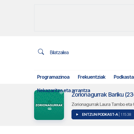
Bilatzailea
Programazinoa
Frekuentziak
Podkasta
Nekazaritza eta arrantza
Zorionagurrak Bariku (2
Zorionagurrak Laura Tambo eta O
ENTZUN PODKAST-A
| 1:15:38