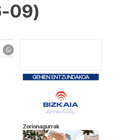
6-09)
GEHIEN ENTZUNDAKOA
Zorionagurrak