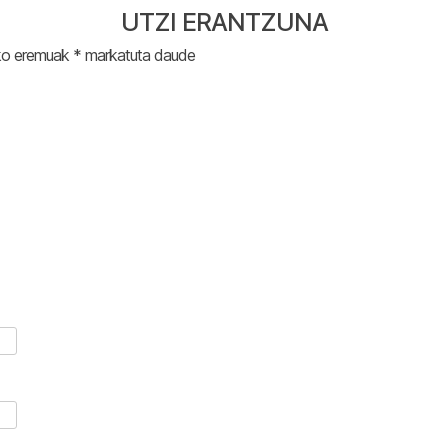
UTZI ERANTZUNA
ko eremuak
*
markatuta daude