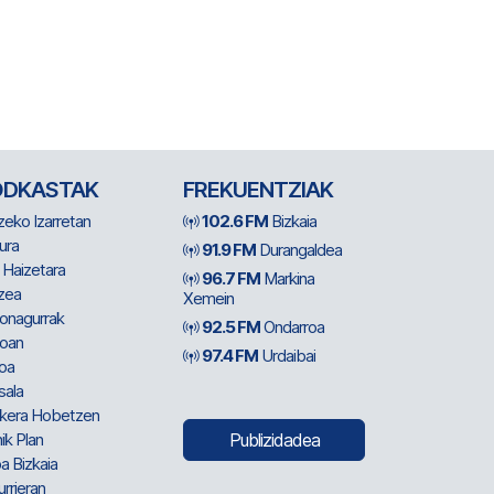
ODKASTAK
FREKUENTZIAK
zeko Izarretan
102.6 FM
Bizkaia
ura
91.9 FM
Durangaldea
 Haizetara
96.7 FM
Markina
zea
Xemein
ionagurrak
92.5 FM
Ondarroa
oan
97.4 FM
Urdaibai
oa
sala
kera Hobetzen
ik Plan
Publizidadea
a Bizkaia
urrieran