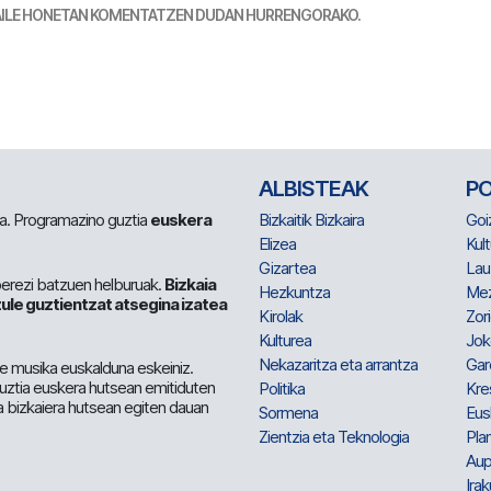
TZAILE HONETAN KOMENTATZEN DUDAN HURRENGORAKO.
ALBISTEAK
P
 da. Programazino guztia
euskera
Bizkaitik Bizkaira
Goi
Elizea
Kult
Gizartea
Lau
berezi batzuen helburuak.
Bizkaia
Hezkuntza
Me
ule guztientzat atsegina izatea
Kirolak
Zor
Kulturea
Jok
Nekazaritza eta arrantza
Gar
e musika euskalduna eskeiniz.
 guztia euskera hutsean emitiduten
Politika
Kre
a bizkaiera hutsean egiten dauan
Sormena
Eus
Zientzia eta Teknologia
Plan
Aup
Irak