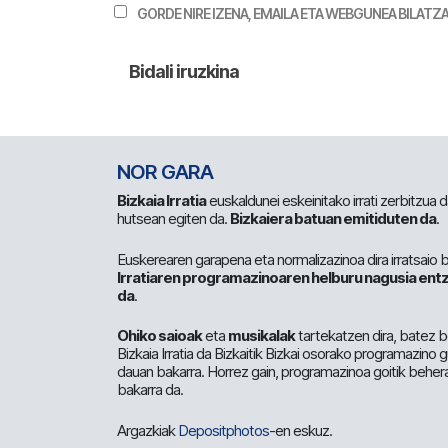
GORDE NIRE IZENA, EMAILA ETA WEBGUNEA BILA
NOR GARA
Bizkaia Irratia
euskaldunei eskeinitako irrati zerbitzua
hutsean egiten da.
Bizkaiera batuan emitiduten da
.
Euskerearen garapena eta normalizazinoa dira irratsaio 
Irratiaren programazinoaren helburu nagusia entz
da
.
Ohiko saioak
eta
musikalak
tartekatzen dira, batez b
Bizkaia Irratia da Bizkaitik Bizkai osorako programazino
dauan bakarra. Horrez gain, programazinoa goitik beher
bakarra da.
Argazkiak
Depositphotos
-en eskuz.