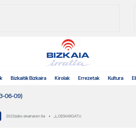
k
Bizkaitik Bizkaira
Kirolak
Errezetak
Kultura
El
23-06-09)
2023(e)ko ekainaren 9a
•
DESKARGATU