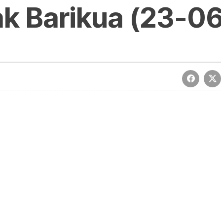
ak Barikua (23-0
orionagurrak