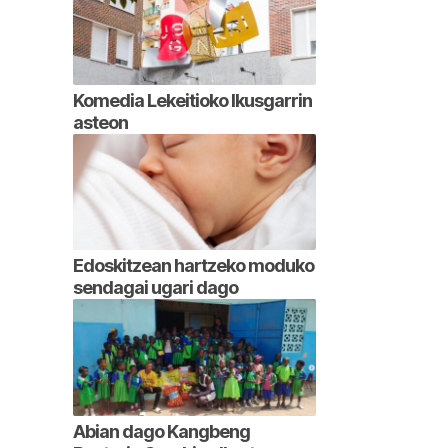
Komedia Lekeitioko Ikusgarrin
asteon
Edoskitzean hartzeko moduko
sendagai ugari dago
Abian dago Kangbeng