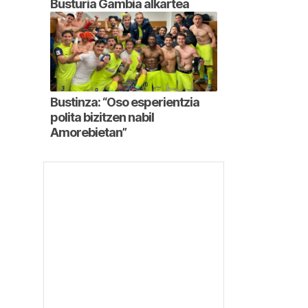
Busturia Gambia alkartea
Bustinza: “Oso esperientzia
polita bizitzen nabil
Amorebietan”