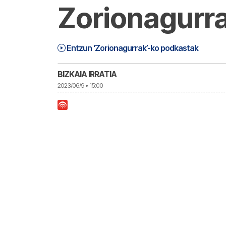
Zorionagurr
Zorionagurrak Barikua (23-06-09) | Z
1:05:26
Entzun ‘Zorionagurrak’-ko podkastak
BIZKAIA IRRATIA
2023/06/9 • 15:00