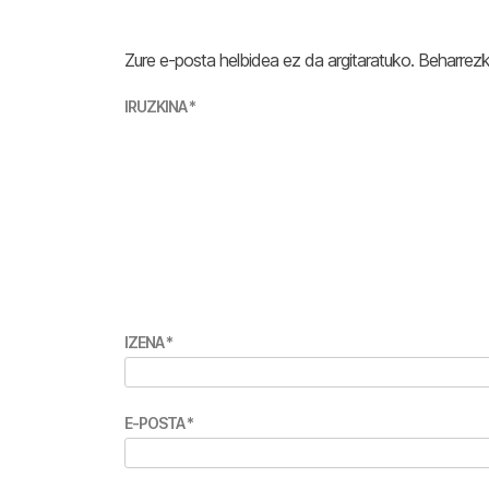
Zure e-posta helbidea ez da argitaratuko.
Beharrez
IRUZKINA
*
IZENA
*
E-POSTA
*