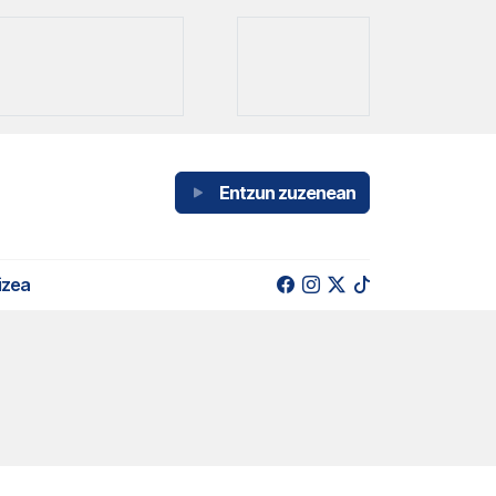
Entzun zuzenean
izea