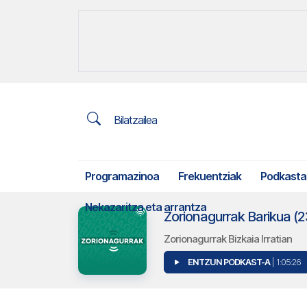
Bilatzailea
Programazinoa
Frekuentziak
Podkasta
Nekazaritza eta arrantza
Zorionagurrak Barikua (
Zorionagurrak Bizkaia Irratian
ENTZUN PODKAST-A
| 1:05:26