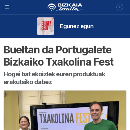
Egunez egun
Bueltan da Portugalete
Bizkaiko Txakolina Fest
Hogei bat ekoizlek euren produktuak
erakutsiko dabez