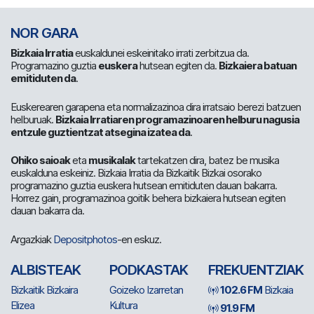
NOR GARA
Bizkaia Irratia
euskaldunei eskeinitako irrati zerbitzua da.
Programazino guztia
euskera
hutsean egiten da.
Bizkaiera batuan
emitiduten da
.
Euskerearen garapena eta normalizazinoa dira irratsaio berezi batzuen
helburuak.
Bizkaia Irratiaren programazinoaren helburu nagusia
entzule guztientzat atsegina izatea da
.
Ohiko saioak
eta
musikalak
tartekatzen dira, batez be musika
euskalduna eskeiniz. Bizkaia Irratia da Bizkaitik Bizkai osorako
programazino guztia euskera hutsean emitiduten dauan bakarra.
Horrez gain, programazinoa goitik behera bizkaiera hutsean egiten
dauan bakarra da.
Argazkiak
Depositphotos
-en eskuz.
ALBISTEAK
PODKASTAK
FREKUENTZIAK
Bizkaitik Bizkaira
Goizeko Izarretan
102.6 FM
Bizkaia
Elizea
Kultura
91.9 FM