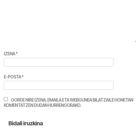
IZENA
*
E-POSTA
*
GORDE NIRE IZENA, EMAILA ETA WEBGUNEA BILATZAILE HONETAN
KOMENTATZEN DUDAN HURRENGORAKO.