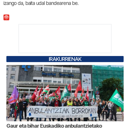
izango da, baita udal bandearena be.
IRAKURRIENAK
Gaur eta bihar Euskadiko anbulantzietako