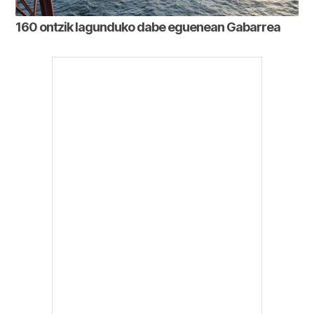
160 ontzik lagunduko dabe eguenean Gabarrea