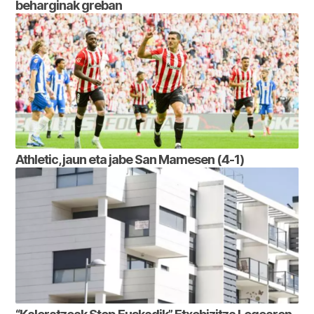
beharginak greban
Athletic, jaun eta jabe San Mamesen (4-1)