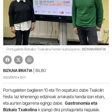
Portugalete Bizkaiko Txakolina Festen aurkezpena /
BIZKAIA IRRATIA
BIZKAIA IRRATIA
| BILBO
2023/05/10 • 15:11
Portugaleten bagilaren 10 eta 11n ospatuko dabe Txakolin
Festa. Iaz lehenengo edizinoak arrakasta handia izan eban,
eta aurten bigarrena egingo dabe.
Gastronomia eta
Bizkaio Txakolina
k izango dira protagonista nagusiak.