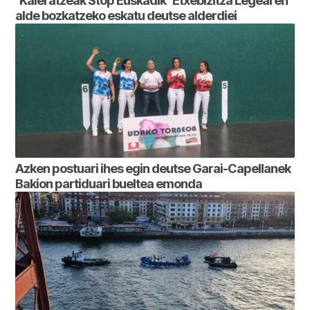
“Kaleratzeak Stop Euskadik” Etxebizitza Legearen
alde bozkatzeko eskatu deutse alderdiei
Azken postuari ihes egin deutse Garai-Capellanek
Bakion partiduari bueltea emonda