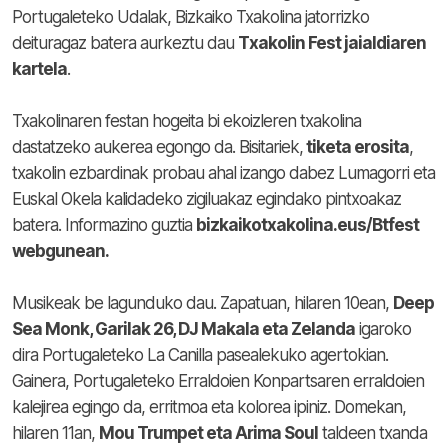
Portugaleteko Udalak, Bizkaiko Txakolina jatorrizko
deituragaz batera aurkeztu dau
Txakolin Fest jaialdiaren
kartela
.
Txakolinaren festan hogeita bi ekoizleren txakolina
dastatzeko aukerea egongo da. Bisitariek,
tiketa erosita
,
txakolin ezbardinak probau ahal izango dabez Lumagorri eta
Euskal Okela kalidadeko zigiluakaz egindako pintxoakaz
batera. Informazino guztia
bizkaikotxakolina.eus/Btfest
webgunean.
Musikeak be lagunduko dau. Zapatuan, hilaren 10ean,
Deep
Sea Monk, Garilak 26, DJ Makala eta Zelanda
igaroko
dira Portugaleteko La Canilla pasealekuko agertokian.
Gainera, Portugaleteko Erraldoien Konpartsaren erraldoien
kalejirea egingo da, erritmoa eta kolorea ipiniz. Domekan,
hilaren 11an,
Mou Trumpet eta Arima Soul
taldeen txanda