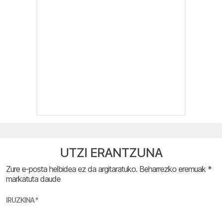
UTZI ERANTZUNA
Zure e-posta helbidea ez da argitaratuko.
Beharrezko eremuak
*
markatuta daude
IRUZKINA
*