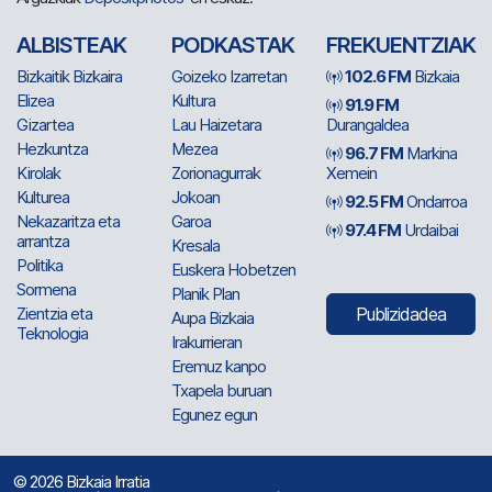
ALBISTEAK
PODKASTAK
FREKUENTZIAK
Bizkaitik Bizkaira
Goizeko Izarretan
102.6 FM
Bizkaia
Elizea
Kultura
91.9 FM
Gizartea
Lau Haizetara
Durangaldea
Hezkuntza
Mezea
96.7 FM
Markina
Kirolak
Zorionagurrak
Xemein
Kulturea
Jokoan
92.5 FM
Ondarroa
Nekazaritza eta
Garoa
97.4 FM
Urdaibai
arrantza
Kresala
Politika
Euskera Hobetzen
Sormena
Planik Plan
Zientzia eta
Publizidadea
Aupa Bizkaia
Teknologia
Irakurrieran
Eremuz kanpo
Txapela buruan
Egunez egun
© 2026 Bizkaia Irratia