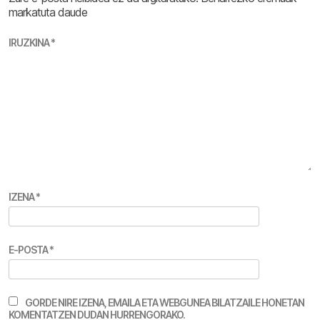
markatuta daude
IRUZKINA
*
IZENA
*
E-POSTA
*
GORDE NIRE IZENA, EMAILA ETA WEBGUNEA BILATZAILE HONETAN
KOMENTATZEN DUDAN HURRENGORAKO.