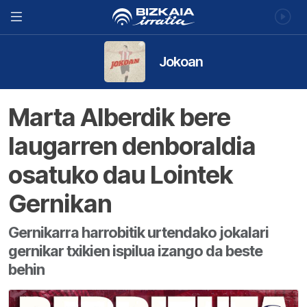
Jokoan
Marta Alberdik bere
laugarren denboraldia
osatuko dau Lointek
Gernikan
Gernikarra harrobitik urtendako jokalari
gernikar txikien ispilua izango da beste
behin