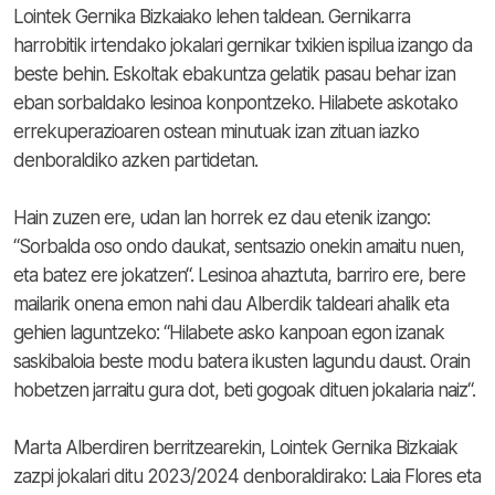
Lointek Gernika Bizkaiako lehen taldean. Gernikarra
harrobitik irtendako jokalari gernikar txikien ispilua izango da
beste behin. Eskoltak ebakuntza gelatik pasau behar izan
eban sorbaldako lesinoa konpontzeko. Hilabete askotako
errekuperazioaren ostean minutuak izan zituan iazko
denboraldiko azken partidetan.
Hain zuzen ere, udan lan horrek ez dau etenik izango:
“Sorbalda oso ondo daukat, sentsazio onekin amaitu nuen,
eta batez ere jokatzen“. Lesinoa ahaztuta, barriro ere, bere
mailarik onena emon nahi dau Alberdik taldeari ahalik eta
gehien laguntzeko: “Hilabete asko kanpoan egon izanak
saskibaloia beste modu batera ikusten lagundu daust. Orain
hobetzen jarraitu gura dot, beti gogoak dituen jokalaria naiz“.
Marta Alberdiren berritzearekin, Lointek Gernika Bizkaiak
zazpi jokalari ditu 2023/2024 denboraldirako: Laia Flores eta