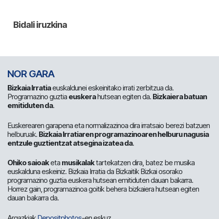
NOR GARA
Bizkaia Irratia
euskaldunei eskeinitako irrati zerbitzua da.
Programazino guztia
euskera
hutsean egiten da.
Bizkaiera batuan
emitiduten da
.
Euskerearen garapena eta normalizazinoa dira irratsaio berezi batzuen
helburuak.
Bizkaia Irratiaren programazinoaren helburu nagusia
entzule guztientzat atsegina izatea da
.
Ohiko saioak
eta
musikalak
tartekatzen dira, batez be musika
euskalduna eskeiniz. Bizkaia Irratia da Bizkaitik Bizkai osorako
programazino guztia euskera hutsean emitiduten dauan bakarra.
Horrez gain, programazinoa goitik behera bizkaiera hutsean egiten
dauan bakarra da.
Argazkiak
Depositphotos
-en eskuz.