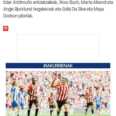
Itziar Ariztimuño antolatzaileak, Roso Buch, Marta Alberdi eta
Angie Bjorklund hegalekoak eta Sofia Da Silva eta Maya
Dodson pibotak.
IRAKURRIENAK