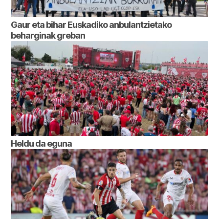
Gaur eta bihar Euskadiko anbulantzietako
beharginak greban
Heldu da eguna