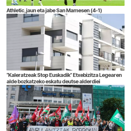
Athletic, jaun eta jabe San Mamesen (4-1)
“Kaleratzeak Stop Euskadik” Etxebizitza Legearen
alde bozkatzeko eskatu deutse alderdiei