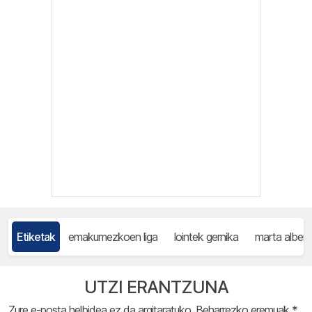
Etiketak
emakumezkoen liga
lointek gernika
marta alberd
UTZI ERANTZUNA
Zure e-posta helbidea ez da argitaratuko.
Beharrezko eremuak
*