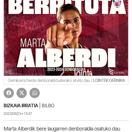
Gernikarra beste denboraldi baterako sinatu dau /
LOINTEK GERNIKA
BIZKAIA IRRATIA
| BILBO
2023/06/23 • 13:47
Marta Alberdik bere laugarren denboraldia osatuko dau