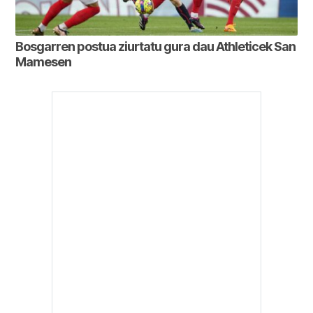
Bosgarren postua ziurtatu gura dau Athleticek San
Mamesen