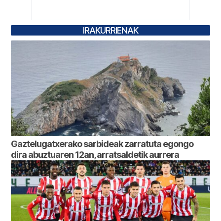
IRAKURRIENAK
Gaztelugatxerako sarbideak zarratuta egongo
dira abuztuaren 12an, arratsaldetik aurrera