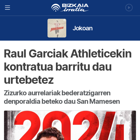
Jokoan
Raul Garciak Athleticekin
kontratua barritu dau
urtebetez
Zizurko aurrelariak bederatzigarren
denporaldia beteko dau San Mamesen