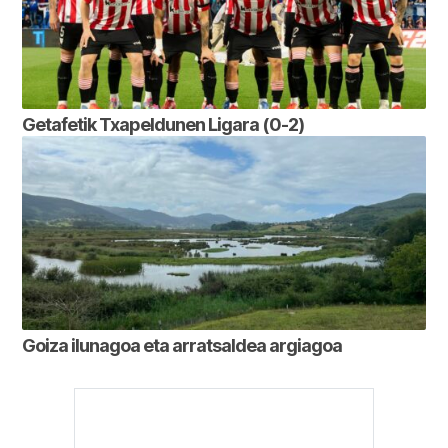
Getafetik Txapeldunen Ligara (0-2)
Goiza ilunagoa eta arratsaldea argiagoa