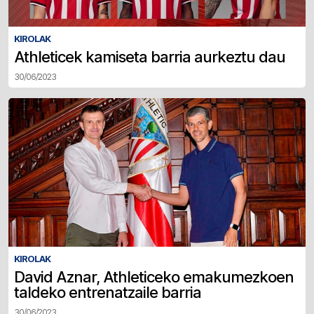
KIROLAK
Athleticek kamiseta barria aurkeztu dau
30/06/2023
KIROLAK
David Aznar, Athleticeko emakumezkoen
taldeko entrenatzaile barria
30/06/2023