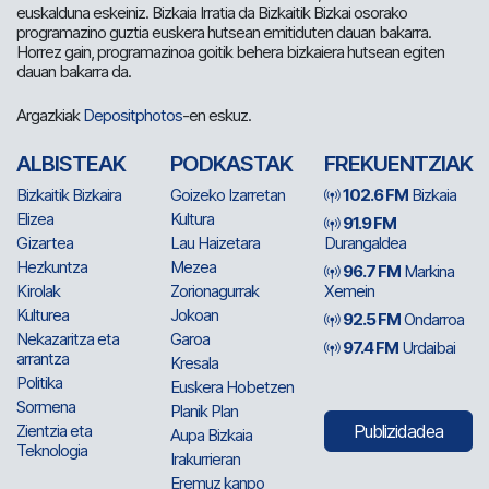
euskalduna eskeiniz. Bizkaia Irratia da Bizkaitik Bizkai osorako
programazino guztia euskera hutsean emitiduten dauan bakarra.
Horrez gain, programazinoa goitik behera bizkaiera hutsean egiten
dauan bakarra da.
Argazkiak
Depositphotos
-en eskuz.
ALBISTEAK
PODKASTAK
FREKUENTZIAK
Bizkaitik Bizkaira
Goizeko Izarretan
102.6 FM
Bizkaia
Elizea
Kultura
91.9 FM
Gizartea
Lau Haizetara
Durangaldea
Hezkuntza
Mezea
96.7 FM
Markina
Kirolak
Zorionagurrak
Xemein
Kulturea
Jokoan
92.5 FM
Ondarroa
Nekazaritza eta
Garoa
97.4 FM
Urdaibai
arrantza
Kresala
Politika
Euskera Hobetzen
Sormena
Planik Plan
Zientzia eta
Publizidadea
Aupa Bizkaia
Teknologia
Irakurrieran
Eremuz kanpo