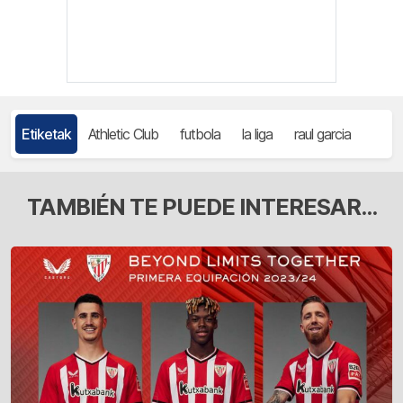
Etiketak
Athletic Club
futbola
la liga
raul garcia
TAMBIÉN TE PUEDE INTERESAR...