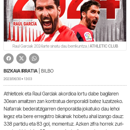
Raul Garciak 2024arte sinatu dau berrikuntza /
ATHLETIC CLUB
BIZKAIA IRRATIA
| BILBO
2023/06/30 • 13:03
Athleticek eta Raul Garciak akordioa lortu dabe bagilaren
30ean amaitzen zan kontratua denporaldi batez luzatzeko.
Nafarrak bederatzigarren denporaldia jokatuko dau lehoi
legez eta bere erregistro bikainak hobetu ahal izango dauz:
338 partidu eta 83 gol, momentuz. Azken zifra horrek zuri-