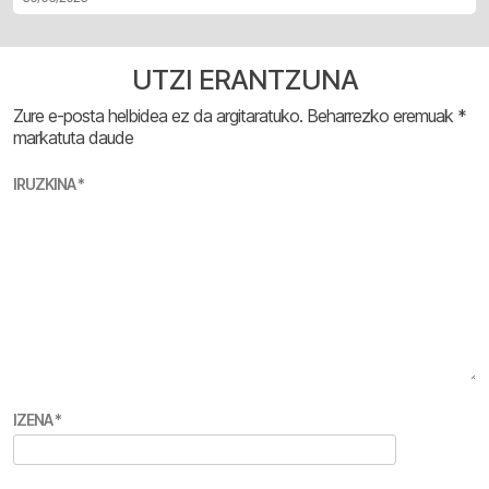
UTZI ERANTZUNA
Zure e-posta helbidea ez da argitaratuko.
Beharrezko eremuak
*
markatuta daude
IRUZKINA
*
IZENA
*