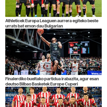
Athleticek Europa Leaguen aurrera egiteko beste
urrats bat emon dau Bulgarian
Finalerdiko bueltako partidua irabazita, agur esan
deutso Bilbao Basketek Europe Cuperi