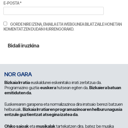
E-POSTA
*
GORDE NIRE IZENA, EMAILA ETA WEBGUNEA BILATZAILE HONETAN
KOMENTATZEN DUDAN HURRENGORAKO.
NOR GARA
Bizkaia Irratia
euskaldunei eskeinitako irrati zerbitzua da.
Programazino guztia
euskera
hutsean egiten da.
Bizkaiera batuan
emitiduten da
.
Euskerearen garapena eta normalizazinoa dira irratsaio berezi batzuen
helburuak.
Bizkaia Irratiaren programazinoaren helburu nagusia
entzule guztientzat atsegina izatea da
.
Ohiko saioak
eta
musikalak
tartekatzen dira, batez be musika