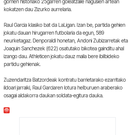
gorrien historiako 25garren goleatzaile nagusien artean
kokatzen dau Zizurko aurrelaria.
Raul Garcia klasiko bat da LaLigan. Izan be, partida gehien
jokatu dauan hirugarren futbolaria da egun, 589
neurketagaz. Denporaldi honetan, Andoni Zubizarretak eta
Joaquin Sanchezek (622) osatutako bikotea gainditu ahal
izango dau. Athleticen jokatu dauz maila bere ibilbideko
partidu gehienak.
Zuzendaritza Batzordeak kontratu barrietarako ezarritako
ildoari jarraiki, Raul Garciaren lotura helburuen araberako
osagai aldakorra daukan soldata-egitura dauka.