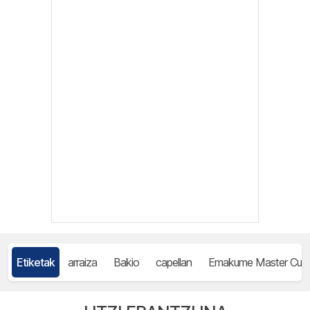
Etiketak
arraiza
Bakio
capellan
Emakume Master Cup