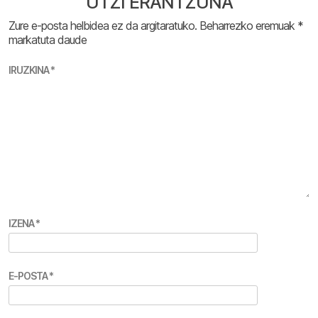
UTZI ERANTZUNA
Zure e-posta helbidea ez da argitaratuko.
Beharrezko eremuak
*
markatuta daude
IRUZKINA
*
IZENA
*
E-POSTA
*