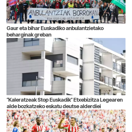
Gaur eta bihar Euskadiko anbulantzietako
beharginak greban
“Kaleratzeak Stop Euskadik” Etxebizitza Legearen
alde bozkatzeko eskatu deutse alderdiei