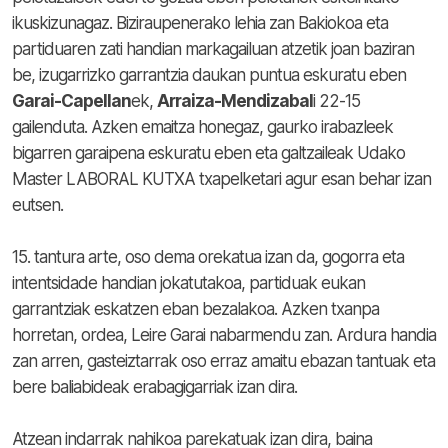
ikuskizunagaz. Biziraupenerako lehia zan Bakiokoa eta
partiduaren zati handian markagailuan atzetik joan baziran
be, izugarrizko garrantzia daukan puntua eskuratu eben
Garai-Capellan
ek,
Arraiza-Mendizabal
i 22-15
gailenduta. Azken emaitza honegaz, gaurko irabazleek
bigarren garaipena eskuratu eben eta galtzaileak Udako
Master LABORAL KUTXA txapelketari agur esan behar izan
eutsen.
15. tantura arte, oso dema orekatua izan da, gogorra eta
intentsidade handian jokatutakoa, partiduak eukan
garrantziak eskatzen eban bezalakoa. Azken txanpa
horretan, ordea, Leire Garai nabarmendu zan. Ardura handia
zan arren, gasteiztarrak oso erraz amaitu ebazan tantuak eta
bere baliabideak erabagigarriak izan dira.
Atzean indarrak nahikoa parekatuak izan dira, baina