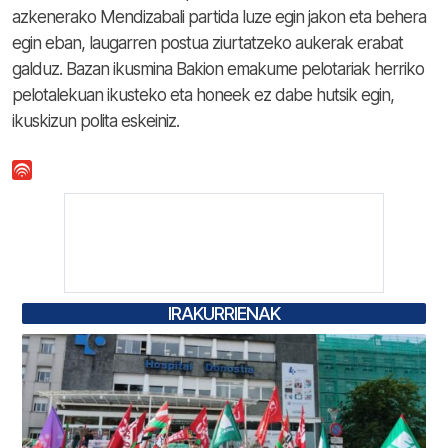
azkenerako Mendizabali partida luze egin jakon eta behera
egin eban, laugarren postua ziurtatzeko aukerak erabat
galduz. Bazan ikusmina Bakion emakume pelotariak herriko
pelotalekuan ikusteko eta honeek ez dabe hutsik egin,
ikuskizun polita eskeiniz.
IRAKURRIENAK