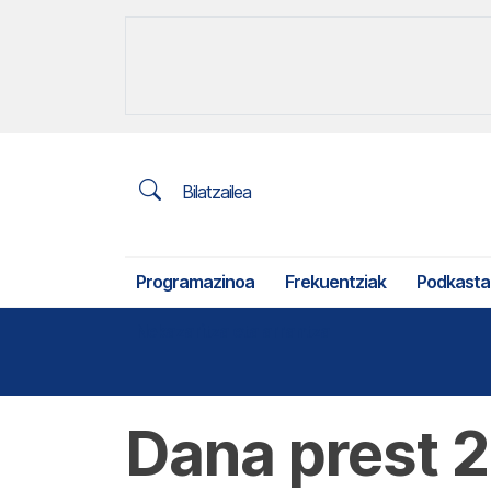
Bilatzailea
Programazinoa
Frekuentziak
Podkasta
Nekazaritza eta arrantza
Dana prest 2