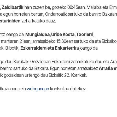
 Zaldibartik
hain zuzen be, goizeko 08:45ean. Mallabia eta Er
a egun horretan bertan, Ondarroatik sartuko da barriro Bizkaian
sturialdea
zeharkatuko dauz.
ntz joango da.
Mungialdea, Uribe Kosta, Txorierri,
 martiaren 21ean, arratsaldeko 15:30ean sartuko da eta Bizkaiko
k. Bilbotik,
Ezkerraldera eta Enkarterri
ra joango da.
o dau Korrikak. Goizaldean Enkarterri zeharkatuko dau eta Ar
barriro sartuko da Bizkaira. Egun horretan arratsaldez
Arratia e
 goizaldean urtengo dau Bizkaitik 23. Korrikak.
likazinoan zein
webgunean
kontsultau daitekez.