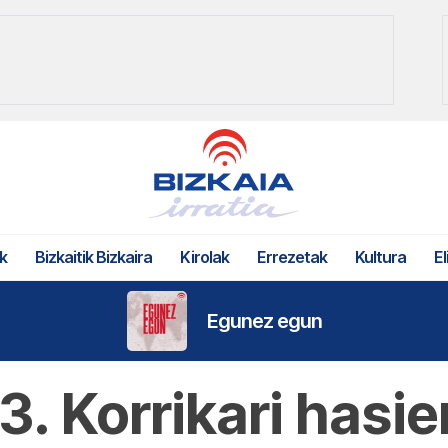
k
Bizkaitik Bizkaira
Kirolak
Errezetak
Kultura
El
Egunez egun
3. Korrikari hasi