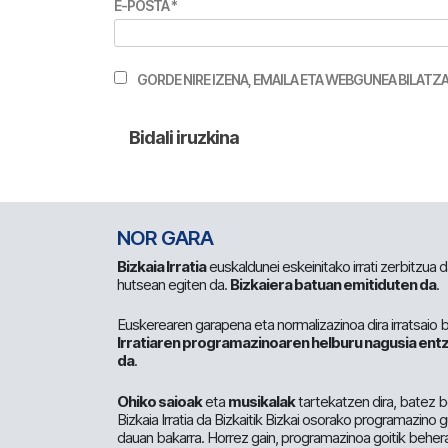
E-POSTA
*
GORDE NIRE IZENA, EMAILA ETA WEBGUNEA BILA
NOR GARA
Bizkaia Irratia
euskaldunei eskeinitako irrati zerbitzua
hutsean egiten da.
Bizkaiera batuan emitiduten da
.
Euskerearen garapena eta normalizazinoa dira irratsaio 
Irratiaren programazinoaren helburu nagusia entz
da
.
Ohiko saioak
eta
musikalak
tartekatzen dira, batez b
Bizkaia Irratia da Bizkaitik Bizkai osorako programazino
dauan bakarra. Horrez gain, programazinoa goitik beher