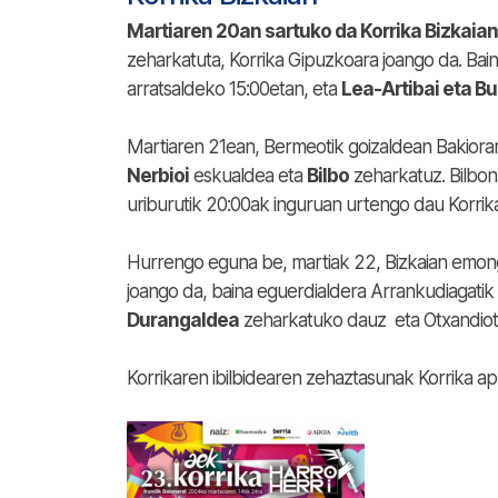
Martiaren 20an sartuko da Korrika Bizkaian,
zeharkatuta, Korrika Gipuzkoara joango da. Bain
arratsaldeko 15:00etan, eta
Lea-Artibai eta Bu
Martiaren 21ean, Bermeotik goizaldean Bakiora
Nerbioi
eskualdea eta
Bilbo
zeharkatuz. Bilbon
uriburutik 20:00ak inguruan urtengo dau Korrika
Hurrengo eguna be, martiak 22, Bizkaian emong
joango da, baina eguerdialdera Arrankudiagatik 
Durangaldea
zeharkatuko dauz eta Otxandiotik
Korrikaren ibilbidearen zehaztasunak Korrika ap