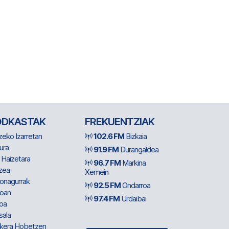
ODKASTAK
FREKUENTZIAK
zeko Izarretan
102.6 FM
Bizkaia
ura
91.9 FM
Durangaldea
 Haizetara
96.7 FM
Markina
zea
Xemein
ionagurrak
92.5 FM
Ondarroa
oan
97.4 FM
Urdaibai
oa
sala
kera Hobetzen