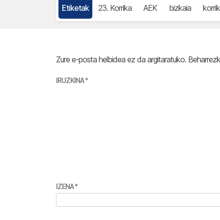
Etiketak
23. Korrika
AEK
bizkaia
korri
Zure e-posta helbidea ez da argitaratuko.
Beharrez
IRUZKINA
*
IZENA
*