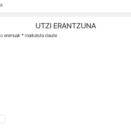
ka
UTZI ERANTZUNA
ko eremuak
*
markatuta daude