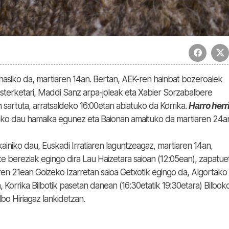
hasiko da, martiaren 14an. Bertan, AEK-ren hainbat bozeroalek
terketari, Maddi Sanz arpa-joleak eta Xabier Sorzabalbere
sartuta, arratsaldeko 16:00etan abiatuko da Korrika.
Harro herr
tuko dau hamaika egunez eta Baionan amaituko da martiaren 24a
skainiko dau, Euskadi Irratiaren laguntzeagaz, martiaren 14an,
te bereziak egingo dira Lau Haizetara saioan (12:05ean), zapatue
en 21ean Goizeko Izarretan saioa Getxotik egingo da, Algortako
, Korrika Bilbotik pasetan danean (16:30etatik 19:30etara) Bilbok
lbo Hiriagaz lankidetzan.