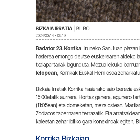
BIZKAIA IRRATIA
| BILBO
2024/03/14 • 09:19
Badator 23. Korrika
. Iruneko San Juan plazan 
hasierea emongo deutse euskerearen aldeko las
txalapartariak lagunduta. Mezua lekuko barruan 
lelopean
, Korrikak Euskal Herri osoa zeharka
Bizkaia Irratiak Korrika hasierako saio berezia e
15:00etatik aurrera. Hortaz ganera, egunero tar
(11:05ean) eta domeketan, meza ostean. Martiar
Zodiacos tabernaren terrazatik. Eta arratsaldean
kaleetan zehar ibiliko gara konexinoak egiten, Bi
Korrika Bizkaian