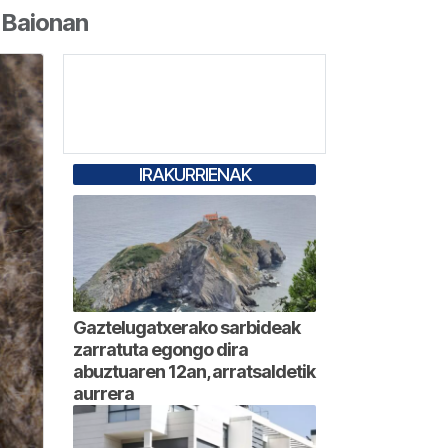
 Baionan
IRAKURRIENAK
Gaztelugatxerako sarbideak
zarratuta egongo dira
abuztuaren 12an, arratsaldetik
aurrera