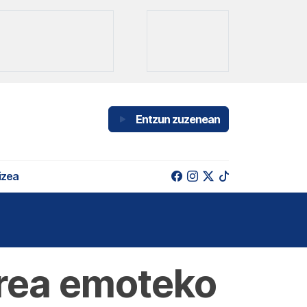
Entzun zuzenean
izea
erea emoteko