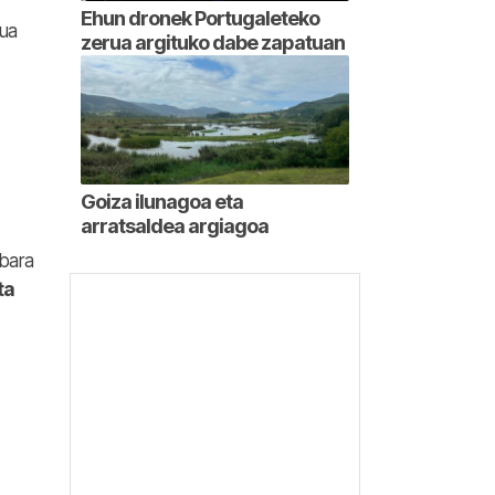
Ehun dronek Portugaleteko
mua
zerua argituko dabe zapatuan
Goiza ilunagoa eta
arratsaldea argiagoa
abara
ta