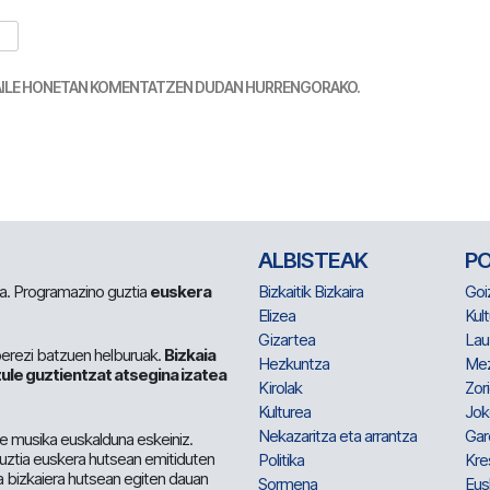
TZAILE HONETAN KOMENTATZEN DUDAN HURRENGORAKO.
ALBISTEAK
P
 da. Programazino guztia
euskera
Bizkaitik Bizkaira
Goi
Elizea
Kult
Gizartea
Lau
berezi batzuen helburuak.
Bizkaia
Hezkuntza
Me
ule guztientzat atsegina izatea
Kirolak
Zor
Kulturea
Jok
Nekazaritza eta arrantza
Gar
e musika euskalduna eskeiniz.
 guztia euskera hutsean emitiduten
Politika
Kre
a bizkaiera hutsean egiten dauan
Sormena
Eus