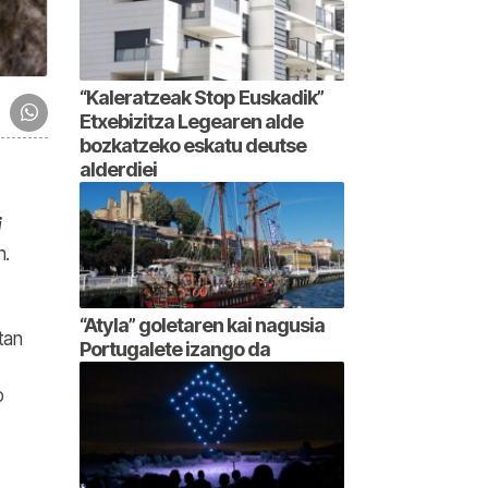
“Kaleratzeak Stop Euskadik”
Etxebizitza Legearen alde
bozkatzeko eskatu deutse
alderdiei
i
n.
“Atyla” goletaren kai nagusia
tan
Portugalete izango da
o