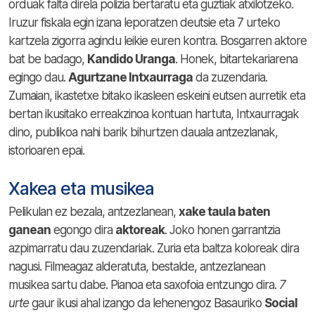
orduak falta direla polizia bertaratu eta guztiak atxilotzeko.
Iruzur fiskala egin izana leporatzen deutsie eta 7 urteko
kartzela zigorra agindu leikie euren kontra. Bosgarren aktore
bat be badago,
Kandido Uranga
. Honek, bitartekariarena
egingo dau.
Agurtzane Intxaurraga
da zuzendaria.
Zumaian, ikastetxe bitako ikasleen eskeini eutsen aurretik eta
bertan ikusitako erreakzinoa kontuan hartuta, Intxaurragak
dino, publikoa nahi barik bihurtzen dauala antzezlanak,
istorioaren epai.
Xakea eta musikea
Pelikulan ez bezala, antzezlanean,
xake taula baten
ganean
egongo dira
aktoreak
. Joko honen garrantzia
azpimarratu dau zuzendariak. Zuria eta baltza koloreak dira
nagusi. Filmeagaz alderatuta, bestalde, antzezlanean
musikea sartu dabe. Pianoa eta saxofoia entzungo dira.
7
urte
gaur ikusi ahal izango da lehenengoz Basauriko
Social