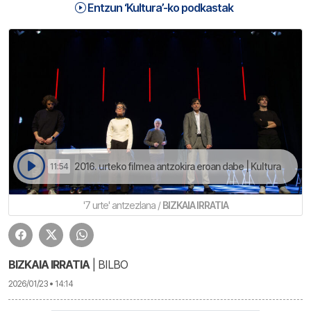
Entzun ‘Kultura’-ko podkastak
2016. urteko filmea antzokira eroan dabe | Kultura
11:54
'7 urte' antzezlana /
BIZKAIA IRRATIA
BIZKAIA IRRATIA
| BILBO
2026/01/23 • 14:14