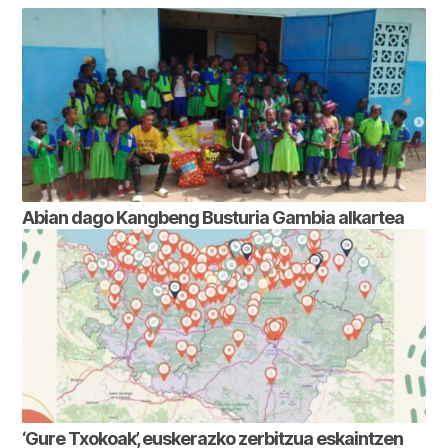
Abian dago Kangbeng Busturia Gambia alkartea
‘Gure Txokoak’, euskerazko zerbitzua eskaintzen