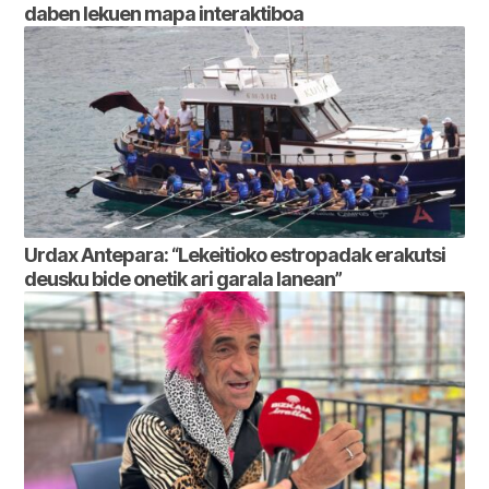
daben lekuen mapa interaktiboa
Urdax Antepara: “Lekeitioko estropadak erakutsi
deusku bide onetik ari garala lanean”