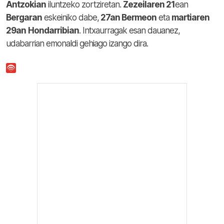
Antzokian
iluntzeko zortziretan.
Zezeilaren 21
ean
Bergaran
eskeiniko dabe,
27an Bermeon
eta
martiaren
29an
Hondarribian
. Intxaurragak esan dauanez,
udabarrian emonaldi gehiago izango dira.