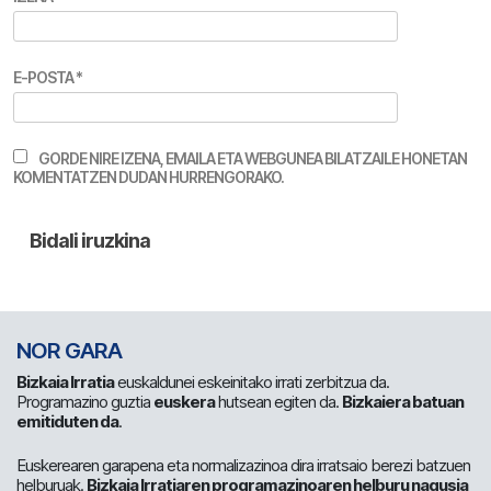
E-POSTA
*
GORDE NIRE IZENA, EMAILA ETA WEBGUNEA BILATZAILE HONETAN
KOMENTATZEN DUDAN HURRENGORAKO.
NOR GARA
Bizkaia Irratia
euskaldunei eskeinitako irrati zerbitzua da.
Programazino guztia
euskera
hutsean egiten da.
Bizkaiera batuan
emitiduten da
.
Euskerearen garapena eta normalizazinoa dira irratsaio berezi batzuen
helburuak.
Bizkaia Irratiaren programazinoaren helburu nagusia