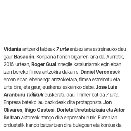
Vidania
antzerki taldeak
7 urte
antzezlana estreinauko dau
gaur
Basaurin
. Konpainia honen bigarren lana da. Aurretik,
2016. urtean,
Roger Gual
zinegile kataluniarrak egin eban
izen bereko filmea antzokira dakarre.
Daniel Verones
ek
eroan eban lehenengo antzokietara, filmea estreinatu eta
urte bira, eta gaur, euskeraz eskeiniko dabe.
Jose Luis
Aranburu
Txilikuk
euskeratu dau. Thriller bat da
7 urte
.
Enpresa bateko lau bazkideak dira protagonista.
Jon
Olivares
,
Iñigo
Gastesi
,
Dorleta Urretabizkaia
eta
Aitor
Beltran
aktoreak izango dira enpresaburuak. Euren lan
orduetatik kanpo batzartzen dira bulegoan eta kontua da