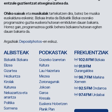
entzule guztientzat atsegina izatea da
.
Ohiko saioak
eta
musikalak
tartekatzen dira, batez be musika
euskalduna eskeiniz. Bizkaia Irratia da Bizkaitik Bizkai osorako
programazino guztia euskera hutsean emitiduten dauan bakarra.
Horrez gain, programazinoa goitik behera bizkaiera hutsean egiten
dauan bakarra da.
Argazkiak
Depositphotos
-en eskuz.
ALBISTEAK
PODKASTAK
FREKUENTZIAK
Bizkaitik Bizkaira
Goizeko Izarretan
102.6 FM
Bizkaia
Elizea
Kultura
91.9 FM
Gizartea
Lau Haizetara
Durangaldea
Hezkuntza
Mezea
96.7 FM
Markina
Kirolak
Zorionagurrak
Xemein
Kulturea
Jokoan
92.5 FM
Ondarroa
Nekazaritza eta
Garoa
97.4 FM
Urdaibai
arrantza
Kresala
Politika
Euskera Hobetzen
Sormena
Planik Plan