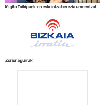
Iñigito Txikipunk-en eskeintza berezia umeentzat
Zorionagurrak