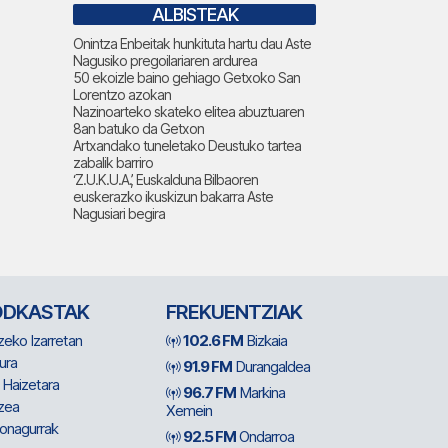
ALBISTEAK
Onintza Enbeitak hunkituta hartu dau Aste
Nagusiko pregoilariaren ardurea
50 ekoizle baino gehiago Getxoko San
Lorentzo azokan
Nazinoarteko skateko elitea abuztuaren
8an batuko da Getxon
Artxandako tuneletako Deustuko tartea
zabalik barriro
‘Z.U.K.U.A.’, Euskalduna Bilbaoren
euskerazko ikuskizun bakarra Aste
Nagusiari begira
ODKASTAK
FREKUENTZIAK
zeko Izarretan
102.6 FM
Bizkaia
ura
91.9 FM
Durangaldea
 Haizetara
96.7 FM
Markina
zea
Xemein
ionagurrak
92.5 FM
Ondarroa