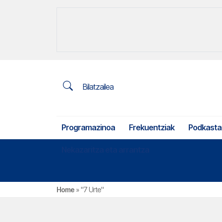
Bilatzailea
Programazinoa
Frekuentziak
Podkasta
Nekazaritza eta arrantza
Home
»
"7 Urte"