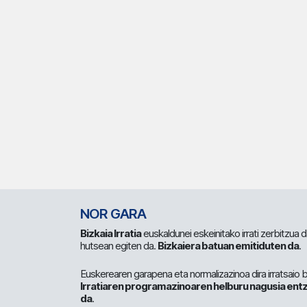
NOR GARA
Bizkaia Irratia
euskaldunei eskeinitako irrati zerbitzua
hutsean egiten da.
Bizkaiera batuan emitiduten da
.
Euskerearen garapena eta normalizazinoa dira irratsaio 
Irratiaren programazinoaren helburu nagusia entz
da
.