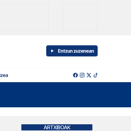
Entzun zuzenean
izea
ARTXIBOAK