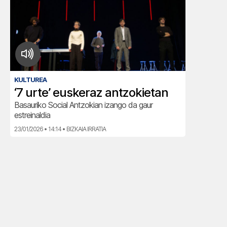
KULTUREA
‘7 urte’ euskeraz antzokietan
Basauriko Social Antzokian izango da gaur
estreinaldia
23/01/2026 • 14:14 • BIZKAIA IRRATIA