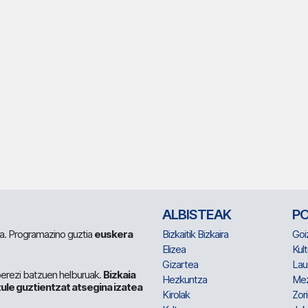
ALBISTEAK
P
 da. Programazino guztia
euskera
Bizkaitik Bizkaira
Goi
Elizea
Kult
Gizartea
Lau
berezi batzuen helburuak.
Bizkaia
Hezkuntza
Me
ule guztientzat atsegina izatea
Kirolak
Zor