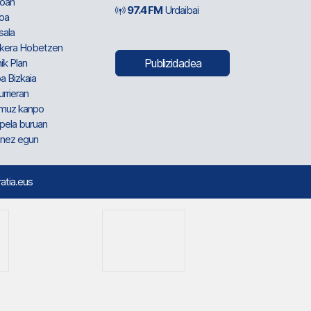
oan
97.4 FM
Urdaibai
oa
sala
kera Hobetzen
ik Plan
Publizidadea
a Bizkaia
urrieran
muz kanpo
pela buruan
nez egun
ratia.eus