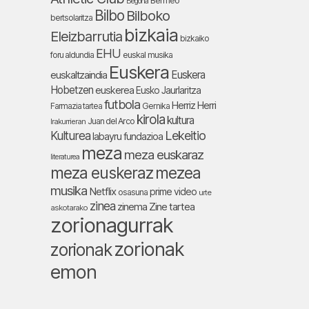
Bermeo
Begoña
Bilbo
Bilboko
bertsolaritza
bizkaia
Eleizbarrutia
bizkaiko
EHU
foru aldundia
euskal musika
Euskera
Euskera
euskaltzaindia
Hobetzen
euskerea
Eusko Jaurlaritza
futbola
Herriz Herri
Farmazia tartea
Gernika
kirola
kultura
Juan del Arco
Irakurrieran
Lekeitio
Kulturea
labayru fundazioa
meza
meza euskaraz
literaturea
meza euskeraz
mezea
musika
Netflix
prime video
osasuna
urte
zinea
zinema
Zine tartea
askotarako
zorionagurrak
zorionak
zorionak
emon