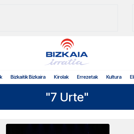
k
Bizkaitik Bizkaira
Kirolak
Errezetak
Kultura
El
"7 Urte"