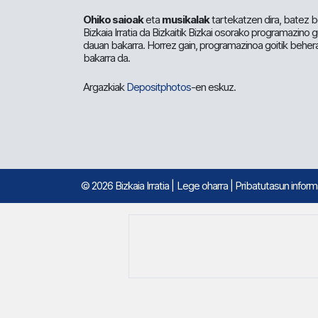
Ohiko saioak
eta
musikalak
tartekatzen dira, batez b
Bizkaia Irratia da Bizkaitik Bizkai osorako programazino
dauan bakarra. Horrez gain, programazinoa goitik beher
bakarra da.
Argazkiak
Depositphotos
-en eskuz.
© 2026 Bizkaia Irratia
|
Lege oharra
|
Pribatutasun infor