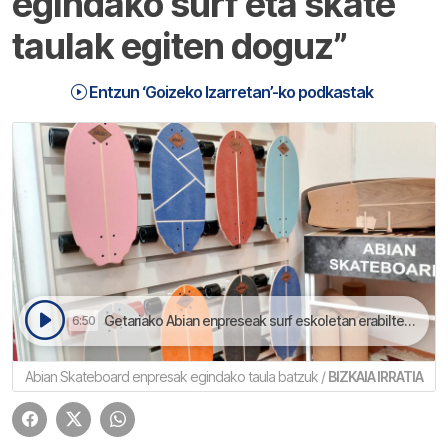
egindako surf eta skate
taulak egiten doguz”
Entzun ‘Goizeko Izarretan’-ko podkastak
Getariako Abian enpreseak surf eskoletan erabilteko Abian Pro ardatza sortu dau | Goizeko Izarretan
6:50
Abian Skateboard enpresak egindako taula batzuk /
BIZKAIA IRRATIA