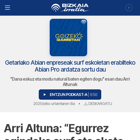
Getariako Abian enpreseak surf eskoletan erabilteko
Abian Pro ardatza sortu dau
"Dana eskuz eta modu natural baten egiten dogu" esan dau Arri
Altunak
ENTZUN PODKAST-A
| 6:50
2025(e)ko urtarrilaren 8a
•
DESKARGATU
Arri Altuna: “Egurrez