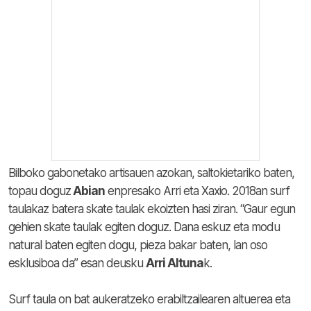
Bilboko gabonetako artisauen azokan, saltokietariko baten,
topau doguz
Abian
enpresako Arri eta Xaxio. 2018an surf
taulakaz batera skate taulak ekoizten hasi ziran. “Gaur egun
gehien skate taulak egiten doguz. Dana eskuz eta modu
natural baten egiten dogu, pieza bakar baten, lan oso
esklusiboa da” esan deusku
Arri Altuna
k.
Surf taula on bat aukeratzeko erabiltzailearen altuerea eta