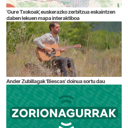
‘Gure Txokoak’, euskerazko zerbitzua eskaintzen
daben lekuen mapa interaktiboa
Ander Zubillagak ‘Biescas’ doinua sortu dau