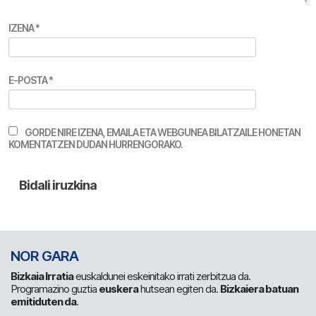
IZENA
*
E-POSTA
*
GORDE NIRE IZENA, EMAILA ETA WEBGUNEA BILATZAILE HONETAN
KOMENTATZEN DUDAN HURRENGORAKO.
NOR GARA
Bizkaia Irratia
euskaldunei eskeinitako irrati zerbitzua da.
Programazino guztia
euskera
hutsean egiten da.
Bizkaiera batuan
emitiduten da
.