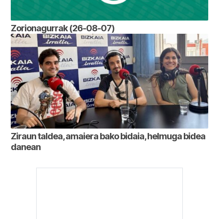
Zorionagurrak (26-08-07)
Ziraun taldea, amaiera bako bidaia, helmuga bidea
danean