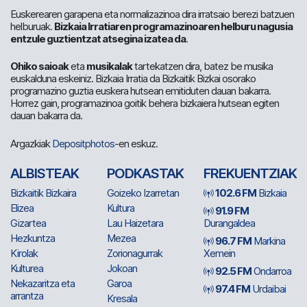
Euskerearen garapena eta normalizazinoa dira irratsaio berezi batzuen
helburuak.
Bizkaia Irratiaren programazinoaren helburu nagusia
entzule guztientzat atsegina izatea da
.
Ohiko saioak
eta
musikalak
tartekatzen dira, batez be musika
euskalduna eskeiniz. Bizkaia Irratia da Bizkaitik Bizkai osorako
programazino guztia euskera hutsean emitiduten dauan bakarra.
Horrez gain, programazinoa goitik behera bizkaiera hutsean egiten
dauan bakarra da.
Argazkiak
Depositphotos
-en eskuz.
ALBISTEAK
PODKASTAK
FREKUENTZIAK
Bizkaitik Bizkaira
Goizeko Izarretan
102.6 FM
Bizkaia
Elizea
Kultura
91.9 FM
Gizartea
Lau Haizetara
Durangaldea
Hezkuntza
Mezea
96.7 FM
Markina
Kirolak
Zorionagurrak
Xemein
Kulturea
Jokoan
92.5 FM
Ondarroa
Nekazaritza eta
Garoa
97.4 FM
Urdaibai
arrantza
Kresala