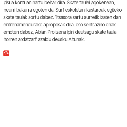
pisua kontuan hartu behar dira. Skate taulei jagokenean,
neurri bakarra egoten da. Surf eskoletan ikastaroak egiteko
skate taulak sortu dabez. “Itsasora sartu aurretik izaten dan
entrenamendurako aproposak dira, oso sentsazino onak
emoten dabez, Abian Pro izena ipini deutsagu skate taula
horren ardatzari” azaldu deusku Altunak.