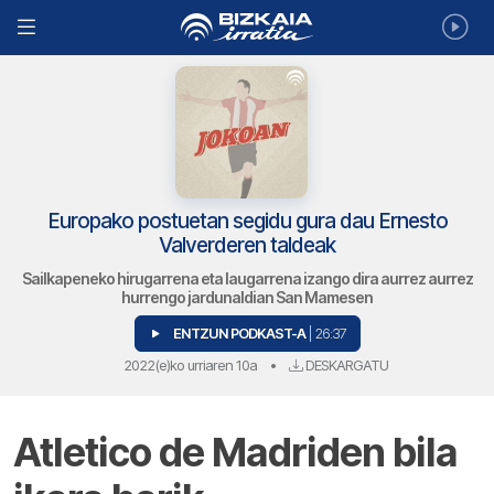
Europako postuetan segidu gura dau Ernesto
Valverderen taldeak
Sailkapeneko hirugarrena eta laugarrena izango dira aurrez aurrez
hurrengo jardunaldian San Mamesen
ENTZUN PODKAST-A
| 26:37
2022(e)ko urriaren 10a
•
DESKARGATU
Atletico de Madriden bila