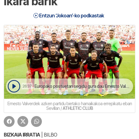
ikara barik
Entzun ‘Jokoan’-ko podkastak
Europako postuetan segidu gura dau Ernesto Valverderen taldeak | Jokoan
26:37
Ernesto Valverdek azken partidu bietako hamaikakoa errepikatu eban
Sevillan /
ATHLETIC CLUB
BIZKAIA IRRATIA
| BILBO