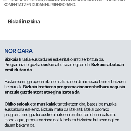
KOMENTATZEN DUDAN HURRENGORAKO.
NOR GARA
Bizkaia Irratia
euskaldunei eskeinitako irrati zerbitzua da.
Programazino guztia
euskera
hutsean egiten da.
Bizkaiera batuan
emitiduten da
.
Euskerearen garapena eta normalizazinoa dira irratsaio berezi batzuen
helburuak.
Bizkaia Irratiaren programazinoaren helburu nagusia
entzule guztientzat atsegina izatea da
.
Ohiko saioak
eta
musikalak
tartekatzen dira, batez be musika
euskalduna eskeiniz. Bizkaia Irratia da Bizkaitik Bizkai osorako
programazino guztia euskera hutsean emitiduten dauan bakarra.
Horrez gain, programazinoa goitik behera bizkaiera hutsean egiten
dauan bakarra da.