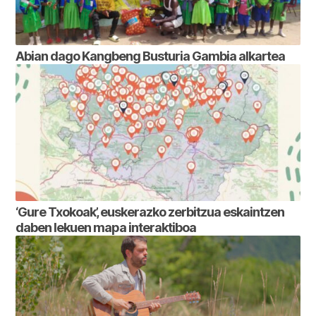
Abian dago Kangbeng Busturia Gambia alkartea
‘Gure Txokoak’, euskerazko zerbitzua eskaintzen
daben lekuen mapa interaktiboa