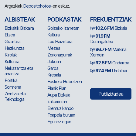
Argazkiak
Depositphotos
-en eskuz.
ALBISTEAK
PODKASTAK
FREKUENTZIAK
Bizkaitik Bizkaira
Goizeko Izarretan
102.6 FM
Bizkaia
Elizea
Kultura
91.9 FM
Gizartea
Lau Haizetara
Durangaldea
Hezkuntza
Mezea
96.7 FM
Markina
Kirolak
Zorionagurrak
Xemein
Kulturea
Jokoan
92.5 FM
Ondarroa
Nekazaritza eta
Garoa
97.4 FM
Urdaibai
arrantza
Kresala
Politika
Euskera Hobetzen
Sormena
Planik Plan
Zientzia eta
Publizidadea
Aupa Bizkaia
Teknologia
Irakurrieran
Eremuz kanpo
Txapela buruan
Egunez egun