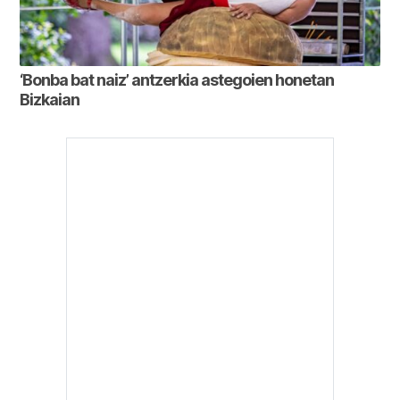
‘Bonba bat naiz’ antzerkia astegoien honetan
Bizkaian