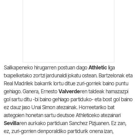
Sailkapeneko hirugarren postuan dago
Athletic
liga
txapelketako zortzi jardunaldi jokatu ostean. Bartzelonak eta
Real Madrilek bakarrik lortu ditue zuri-gorriek baino puntu
gehiago. Ganera, Ernesto
Valverde
ren taldeak hamazazpi
gol sartu ditu -bi baino gehiago partiduko- eta bost gol baino
ez dauz jaso Unai Simon atezainak. Horreetariko bat
astegoien honetan sartu deutsoe Athleticeko atezainari
Sevilla
ren aurkako partiduan Sanchez Pizjuanen. Ez zan,
ez, zuri-gorrien denporaldiko partidurik onena izan,