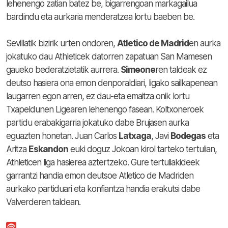
lehenengo zatian batez be, bigarrengoan markagailua
bardindu eta aurkaria menderatzea lortu baeben be.
Sevillatik bizirik urten ondoren,
Atletico de Madrid
en aurka
jokatuko dau Athleticek datorren zapatuan San Mamesen
gaueko bederatzietatik aurrera.
Simeone
ren taldeak ez
deutso hasiera ona emon denporaldiari, ligako sailkapenean
laugarren egon arren, ez dau-eta emaitza onik lortu
Txapeldunen Ligearen lehenengo fasean. Koltxoneroek
partidu erabakigarria jokatuko dabe Brujasen aurka
eguazten honetan. Juan Carlos
Latxaga
, Javi
Bodegas
eta
Aritza
Eskandon
euki doguz Jokoan kirol tarteko tertulian,
Athleticen liga hasierea aztertzeko. Gure tertuliakideek
garrantzi handia emon deutsoe Atletico de Madriden
aurkako partiduari eta konfiantza handia erakutsi dabe
Valverderen taldean.