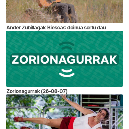
Ander Zubillagak ‘Biescas’ doinua sortu dau
Zorionagurrak (26-08-07)