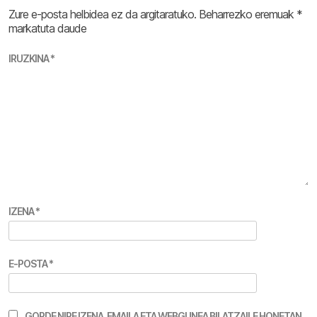
Zure e-posta helbidea ez da argitaratuko.
Beharrezko eremuak
*
markatuta daude
IRUZKINA
*
IZENA
*
E-POSTA
*
GORDE NIRE IZENA, EMAILA ETA WEBGUNEA BILATZAILE HONETAN