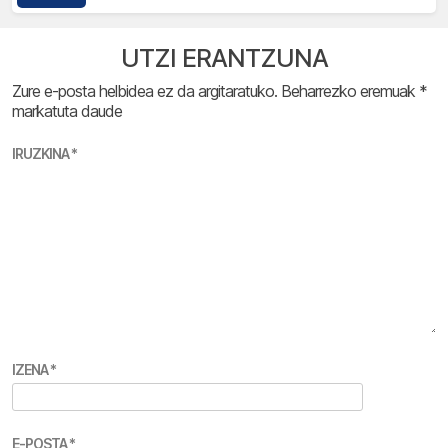
UTZI ERANTZUNA
Zure e-posta helbidea ez da argitaratuko.
Beharrezko eremuak
*
markatuta daude
IRUZKINA
*
IZENA
*
E-POSTA
*