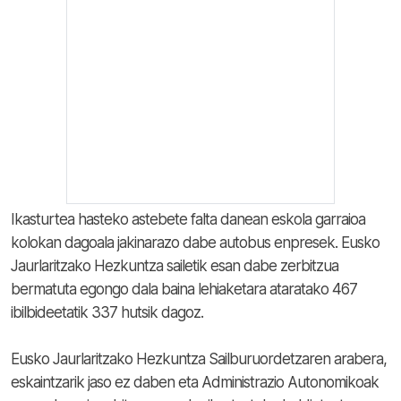
Ikasturtea hasteko astebete falta danean eskola garraioa
kolokan dagoala jakinarazo dabe autobus enpresek. Eusko
Jaurlaritzako Hezkuntza sailetik esan dabe zerbitzua
bermatuta egongo dala baina lehiaketara ataratako 467
ibilbideetatik 337 hutsik dagoz.
Eusko Jaurlaritzako Hezkuntza Sailburuordetzaren arabera,
eskaintzarik jaso ez daben eta Administrazio Autonomikoak