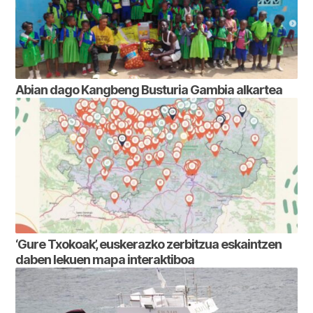
Abian dago Kangbeng Busturia Gambia alkartea
‘Gure Txokoak’, euskerazko zerbitzua eskaintzen
daben lekuen mapa interaktiboa