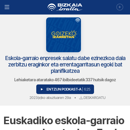
Eskola-garraio enpresek salatu dabe ezinezkoa dala
zerbitzu eraginkor eta errentagarritasun egoki bat
planifikatzea
Lehiaketara ataratako 467 ibilbideetatik 337 hutsik dagoz
ENTZUN PODKAST-A
| 6:25
2023(e)ko abuztuaren 29a
•
DESKARGATU
Euskadiko eskola-garraio