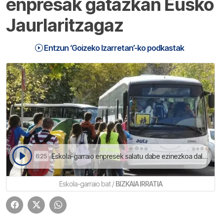
enpresak gatazkan Eusko
Jaurlaritzagaz
Entzun ‘Goizeko Izarretan’-ko podkastak
Eskola-garraio enpresek salatu dabe ezinezkoa dala zerbitzu eraginkor eta errentagarritasun egoki bat planifikatzea | Goizeko Izarretan
6:25
Eskola-garraio bat /
BIZKAIA IRRATIA