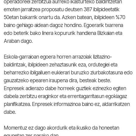
operadoreei zerbitzua aurreko ikasturteko baldintzetan
emoten jarraitzea proposatu deutsen 387 ibilpideetatik
50etan bakarrik onartu da. Azken batean, ibilpideen %70
baino gehiago aidean dagoz hondino. Egoerarik txarrena
edo beterik bako linera kopururik handiena Bizkaian eta
Araban dago.
Eskola-garraioan egoera horren arrazoiak lizitazino-
baldintzak, ibilpideen zehaztasunik eza, ordutegiei eta
beharrezko ibilgailuen eukierari buruzko ziurbakotasuna edo
gauzatzeko epearen iraupena dira, besteak beste.
Enpresek adierazo dabe horreek guztiek ezinezko egiten
dabela zerbitzu eraginkor eta errentagarritasun egokiagaz
planifikatzea. Enpresek informazinoa baino ez, aldarrikatzen
dabe.
Momentuz ez dago akordurik eta ikusiko da honeetan
egunetan zer pasako dan.