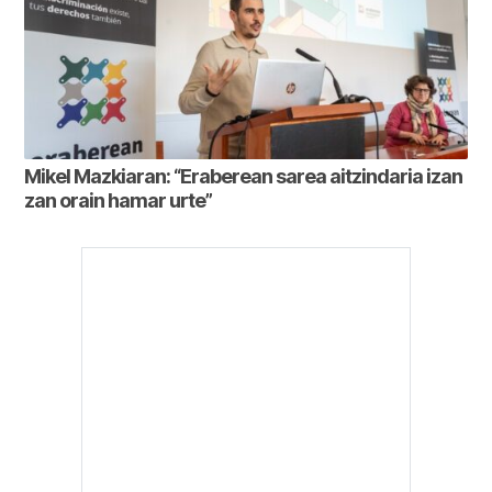
Mikel Mazkiaran: “Eraberean sarea aitzindaria izan
zan orain hamar urte”