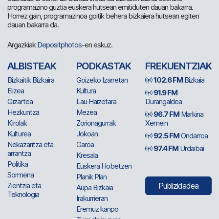
programazino guztia euskera hutsean emitiduten dauan bakarra.
Horrez gain, programazinoa goitik behera bizkaiera hutsean egiten
dauan bakarra da.
Argazkiak
Depositphotos
-en eskuz.
ALBISTEAK
PODKASTAK
FREKUENTZIAK
Bizkaitik Bizkaira
Goizeko Izarretan
102.6 FM
Bizkaia
Elizea
Kultura
91.9 FM
Gizartea
Lau Haizetara
Durangaldea
Hezkuntza
Mezea
96.7 FM
Markina
Kirolak
Zorionagurrak
Xemein
Kulturea
Jokoan
92.5 FM
Ondarroa
Nekazaritza eta
Garoa
97.4 FM
Urdaibai
arrantza
Kresala
Politika
Euskera Hobetzen
Sormena
Planik Plan
Zientzia eta
Publizidadea
Aupa Bizkaia
Teknologia
Irakurrieran
Eremuz kanpo