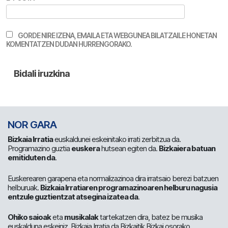
GORDE NIRE IZENA, EMAILA ETA WEBGUNEA BILATZAILE HONETAN
KOMENTATZEN DUDAN HURRENGORAKO.
NOR GARA
Bizkaia Irratia
euskaldunei eskeinitako irrati zerbitzua da.
Programazino guztia
euskera
hutsean egiten da.
Bizkaiera batuan
emitiduten da
.
Euskerearen garapena eta normalizazinoa dira irratsaio berezi batzuen
helburuak.
Bizkaia Irratiaren programazinoaren helburu nagusia
entzule guztientzat atsegina izatea da
.
Ohiko saioak
eta
musikalak
tartekatzen dira, batez be musika
euskalduna eskeiniz. Bizkaia Irratia da Bizkaitik Bizkai osorako