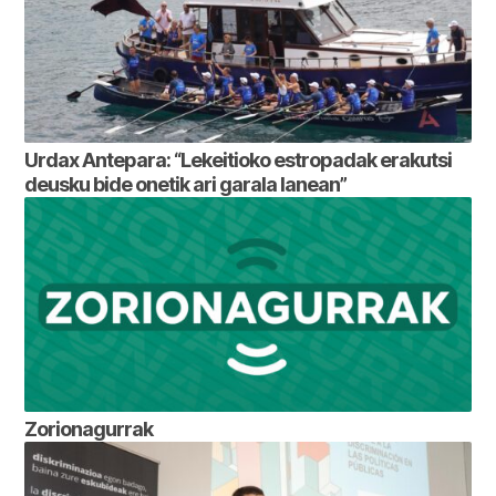
Urdax Antepara: “Lekeitioko estropadak erakutsi
deusku bide onetik ari garala lanean”
Zorionagurrak