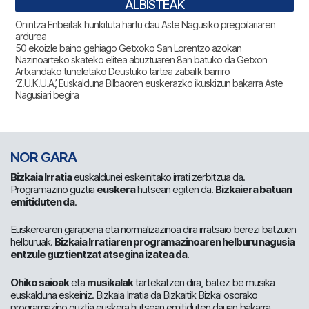
ALBISTEAK
Onintza Enbeitak hunkituta hartu dau Aste Nagusiko pregoilariaren
ardurea
50 ekoizle baino gehiago Getxoko San Lorentzo azokan
Nazinoarteko skateko elitea abuztuaren 8an batuko da Getxon
Artxandako tuneletako Deustuko tartea zabalik barriro
‘Z.U.K.U.A.’, Euskalduna Bilbaoren euskerazko ikuskizun bakarra Aste
Nagusiari begira
NOR GARA
Bizkaia Irratia
euskaldunei eskeinitako irrati zerbitzua da.
Programazino guztia
euskera
hutsean egiten da.
Bizkaiera batuan
emitiduten da
.
Euskerearen garapena eta normalizazinoa dira irratsaio berezi batzuen
helburuak.
Bizkaia Irratiaren programazinoaren helburu nagusia
entzule guztientzat atsegina izatea da
.
Ohiko saioak
eta
musikalak
tartekatzen dira, batez be musika
euskalduna eskeiniz. Bizkaia Irratia da Bizkaitik Bizkai osorako
programazino guztia euskera hutsean emitiduten dauan bakarra.