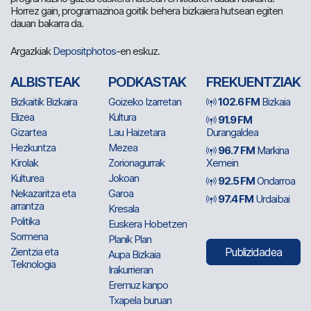
Horrez gain, programazinoa goitik behera bizkaiera hutsean egiten
dauan bakarra da.
Argazkiak
Depositphotos
-en eskuz.
ALBISTEAK
PODKASTAK
FREKUENTZIAK
Bizkaitik Bizkaira
Goizeko Izarretan
102.6 FM
Bizkaia
Elizea
Kultura
91.9 FM
Gizartea
Lau Haizetara
Durangaldea
Hezkuntza
Mezea
96.7 FM
Markina
Kirolak
Zorionagurrak
Xemein
Kulturea
Jokoan
92.5 FM
Ondarroa
Nekazaritza eta
Garoa
97.4 FM
Urdaibai
arrantza
Kresala
Politika
Euskera Hobetzen
Sormena
Planik Plan
Zientzia eta
Publizidadea
Aupa Bizkaia
Teknologia
Irakurrieran
Eremuz kanpo
Txapela buruan