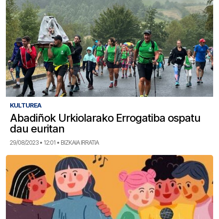
KULTUREA
Abadiñok Urkiolarako Errogatiba ospatu
dau euritan
29/08/2023 • 12:01 • BIZKAIA IRRATIA