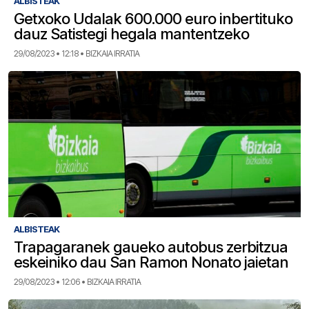
ALBISTEAK
Getxoko Udalak 600.000 euro inbertituko
dauz Satistegi hegala mantentzeko
29/08/2023 • 12:18 • BIZKAIA IRRATIA
ALBISTEAK
Trapagaranek gaueko autobus zerbitzua
eskeiniko dau San Ramon Nonato jaietan
29/08/2023 • 12:06 • BIZKAIA IRRATIA