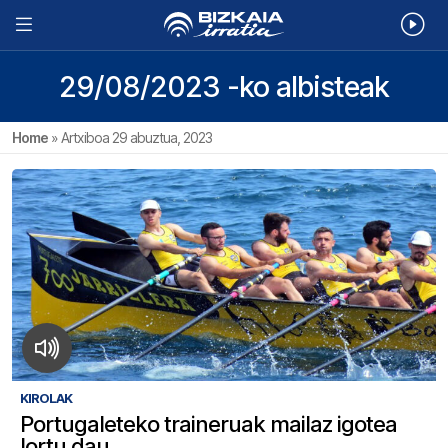
29/08/2023 -ko albisteak
Home
»
Artxiboa 29 abuztua, 2023
KIROLAK
Portugaleteko traineruak mailaz igotea
lortu dau