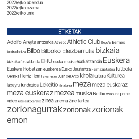
2022(e)ko abendua
2022(e)ko azaroa
2022(e)ko urria
ETIKETAK
Athletic Club
Adolfo Arejita
antzerkia
Athletic
Bermeo
Begoña
bizkaia
Bilbo
Bilboko Eleizbarrutia
bertsolaritza
Euskera
EHU
euskaltzaindia
bizkaiko foru aldundia
euskal musika
futbola
Euskera Hobetzen
euskerea
Eusko Jaurlaritza
Farmazia tartea
kirola
Kulturea
kultura
Herriz Herri
Gernika
Juan del Arco
Irakurrieran
meza
Lekeitio
meza euskaraz
labayru fundazioa
literaturea
meza euskeraz
mezea
musika
Netflix
prime
osasuna
zinea
zinema
Zine tartea
video
urte askotarako
zorionagurrak
zorionak
zorionak
emon