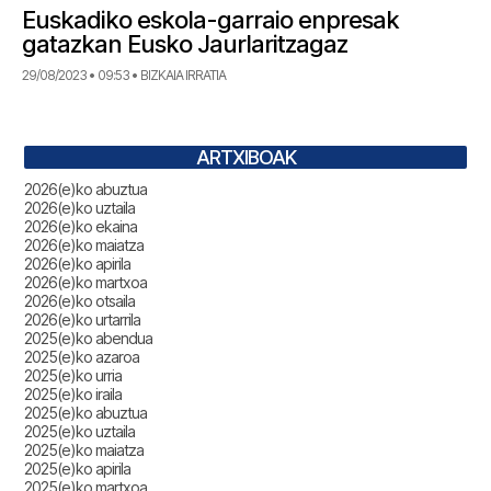
Euskadiko eskola-garraio enpresak
gatazkan Eusko Jaurlaritzagaz
29/08/2023 • 09:53 • BIZKAIA IRRATIA
ARTXIBOAK
2026(e)ko abuztua
2026(e)ko uztaila
2026(e)ko ekaina
2026(e)ko maiatza
2026(e)ko apirila
2026(e)ko martxoa
2026(e)ko otsaila
2026(e)ko urtarrila
2025(e)ko abendua
2025(e)ko azaroa
2025(e)ko urria
2025(e)ko iraila
2025(e)ko abuztua
2025(e)ko uztaila
2025(e)ko maiatza
2025(e)ko apirila
2025(e)ko martxoa