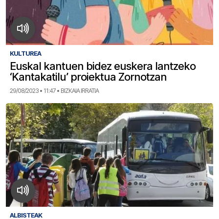
KULTUREA
Euskal kantuen bidez euskera lantzeko
‘Kantakatilu’ proiektua Zornotzan
29/08/2023 • 11:47 • BIZKAIA IRRATIA
ALBISTEAK