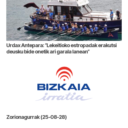
Urdax Antepara: “Lekeitioko estropadak erakutsi
deusku bide onetik ari garala lanean”
Zorionagurrak (25-08-28)