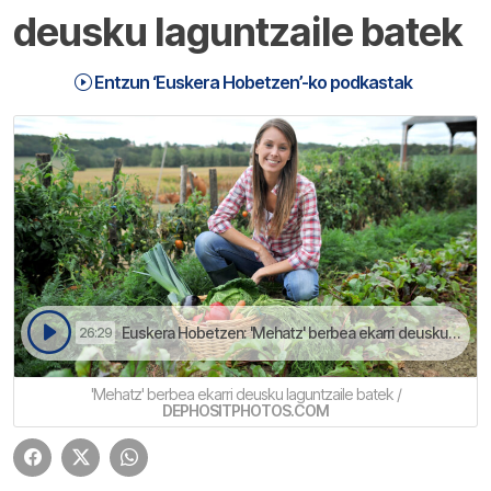
deusku laguntzaile batek
Entzun ‘Euskera Hobetzen’-ko podkastak
Euskera Hobetzen: 'Mehatz' berbea ekarri deusku laguntzaile batek | Euskera Hobetzen
26:29
'Mehatz' berbea ekarri deusku laguntzaile batek /
DEPHOSITPHOTOS.COM