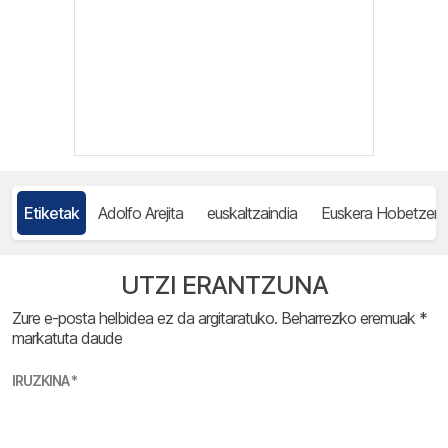
Etiketak
Adolfo Arejita
euskaltzaindia
Euskera Hobetzen
UTZI ERANTZUNA
Zure e-posta helbidea ez da argitaratuko.
Beharrezko eremuak
*
markatuta daude
IRUZKINA
*