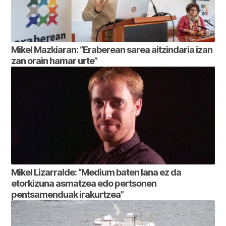
Mikel Mazkiaran: “Eraberean sarea aitzindaria izan
zan orain hamar urte”
Mikel Lizarralde: “Medium baten lana ez da
etorkizuna asmatzea edo pertsonen
pentsamenduak irakurtzea”