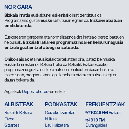
NOR GARA
Bizkaia Irratia
euskaldunei eskeinitako irrati zerbitzua da.
Programazino guztia
euskera
hutsean egiten da.
Bizkaiera batuan
emitiduten da
.
Euskerearen garapena eta normalizazinoa dira irratsaio berezi batzuen
helburuak.
Bizkaia Irratiaren programazinoaren helburu nagusia
entzule guztientzat atsegina izatea da
.
Ohiko saioak
eta
musikalak
tartekatzen dira, batez be musika
euskalduna eskeiniz. Bizkaia Irratia da Bizkaitik Bizkai osorako
programazino guztia euskera hutsean emitiduten dauan bakarra.
Horrez gain, programazinoa goitik behera bizkaiera hutsean egiten
dauan bakarra da.
Argazkiak
Depositphotos
-en eskuz.
ALBISTEAK
PODKASTAK
FREKUENTZIAK
Bizkaitik Bizkaira
Goizeko Izarretan
102.6 FM
Bizkaia
Elizea
Kultura
91.9 FM
Gizartea
Lau Haizetara
Durangaldea