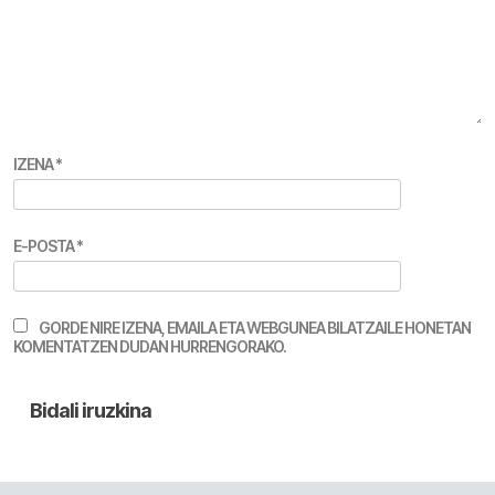
IZENA
*
E-POSTA
*
GORDE NIRE IZENA, EMAILA ETA WEBGUNEA BILATZAILE HONETAN
KOMENTATZEN DUDAN HURRENGORAKO.