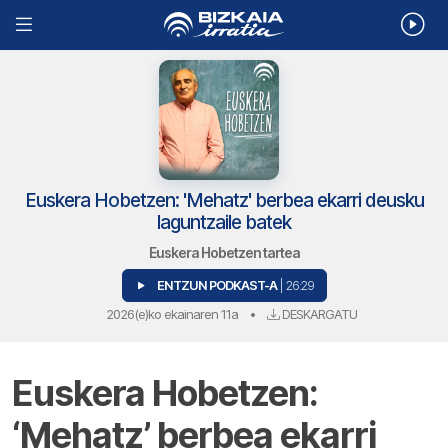
Euskera Hobetzen: 'Mehatz' berbea ekarri deusku
laguntzaile batek
Euskera Hobetzen tartea
ENTZUN PODKAST-A
| 26:29
2026(e)ko ekainaren 11a
•
DESKARGATU
Euskera Hobetzen:
‘Mehatz’ berbea ekarri