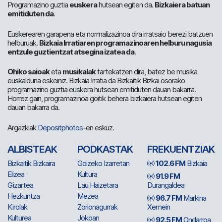
Programazino guztia
euskera
hutsean egiten da.
Bizkaiera batuan
emitiduten da
.
Euskerearen garapena eta normalizazinoa dira irratsaio berezi batzuen
helburuak.
Bizkaia Irratiaren programazinoaren helburu nagusia
entzule guztientzat atsegina izatea da
.
Ohiko saioak
eta
musikalak
tartekatzen dira, batez be musika
euskalduna eskeiniz. Bizkaia Irratia da Bizkaitik Bizkai osorako
programazino guztia euskera hutsean emitiduten dauan bakarra.
Horrez gain, programazinoa goitik behera bizkaiera hutsean egiten
dauan bakarra da.
Argazkiak
Depositphotos
-en eskuz.
ALBISTEAK
PODKASTAK
FREKUENTZIAK
Bizkaitik Bizkaira
Goizeko Izarretan
102.6 FM
Bizkaia
Elizea
Kultura
91.9 FM
Gizartea
Lau Haizetara
Durangaldea
Hezkuntza
Mezea
96.7 FM
Markina
Kirolak
Zorionagurrak
Xemein
Kulturea
Jokoan
92.5 FM
Ondarroa