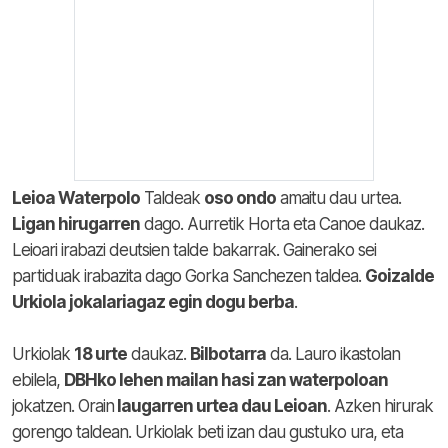
Leioa Waterpolo
Taldeak
oso ondo
amaitu dau urtea.
Ligan hirugarren
dago. Aurretik Horta eta Canoe daukaz.
Leioari irabazi deutsien talde bakarrak. Gainerako sei
partiduak irabazita dago Gorka Sanchezen taldea.
Goizalde
Urkiola jokalariagaz egin dogu berba
.
Urkiolak
18 urte
daukaz.
Bilbotarra
da. Lauro ikastolan
ebilela,
DBHko lehen mailan hasi zan waterpoloan
jokatzen. Orain
laugarren urtea dau Leioan
. Azken hirurak
gorengo taldean. Urkiolak beti izan dau gustuko ura, eta