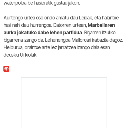
waterpoloa be hasieratik gustau jakon.
Aurtengo urtea oso ondo amaitu dau Leioak, eta halantxe
hasi nahi dau hurrengoa. Datorren urtean,
Marbellaren
aurka jokatuko dabe lehen partidua
. Bigarren itzuliko
bigarrena izango da. Lehenengoa Mallorcari irabazita dagoz.
Helburua, oraintxe arte lez jarraitzea izango dala esan
deusku Urkiolak.