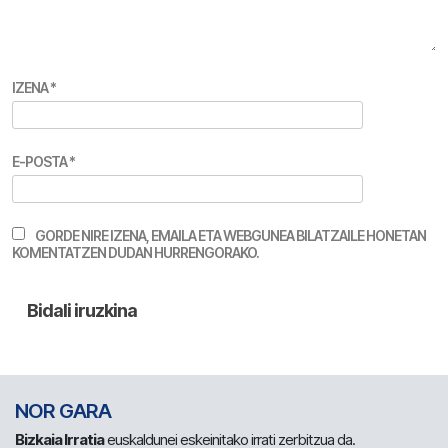
IZENA
*
E-POSTA
*
GORDE NIRE IZENA, EMAILA ETA WEBGUNEA BILATZAILE HONETAN
KOMENTATZEN DUDAN HURRENGORAKO.
NOR GARA
Bizkaia Irratia
euskaldunei eskeinitako irrati zerbitzua da.