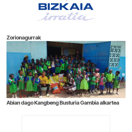
Zorionagurrak
Abian dago Kangbeng Busturia Gambia alkartea