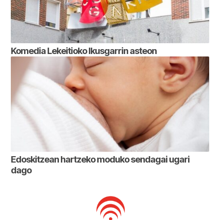
Komedia Lekeitioko Ikusgarrin asteon
Edoskitzean hartzeko moduko sendagai ugari
dago