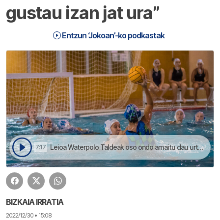
gustau izan jat ura”
Entzun ‘Jokoan’-ko podkastak
Leioa Waterpolo Taldeak oso ondo amaitu dau urtea, hirugarren dago ligan. Goizalde Urkiola jokalariagaz egin dogu berba | Jokoan
7:17
BIZKAIA IRRATIA
2022/12/30 • 15:08