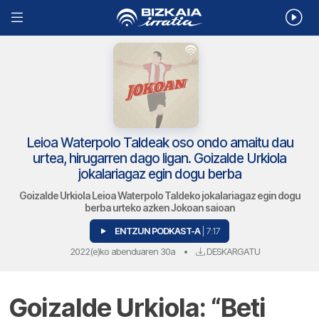
Leioa Waterpolo Taldeak oso ondo amaitu dau
urtea, hirugarren dago ligan. Goizalde Urkiola
jokalariagaz egin dogu berba
Goizalde Urkiola Leioa Waterpolo Taldeko jokalariagaz egin dogu
berba urteko azken Jokoan saioan
ENTZUN PODKAST-A
| 7:17
2022(e)ko abenduaren 30a
•
DESKARGATU
Goizalde Urkiola: “Beti