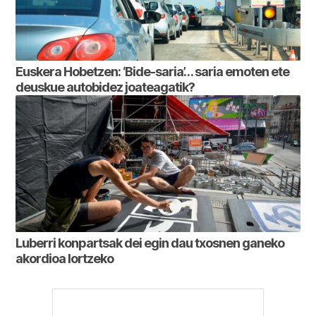
Euskera Hobetzen: ‘Bide-saria’… saria emoten ete
deuskue autobidez joateagatik?
Luberri konpartsak dei egin dau txosnen ganeko
akordioa lortzeko