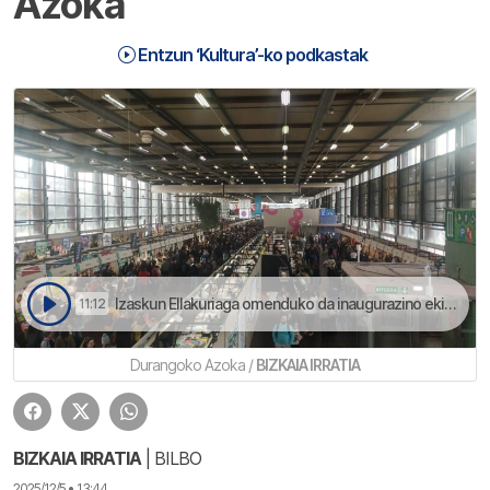
Azoka
Entzun ‘Kultura’-ko podkastak
Izaskun Ellakuriaga omenduko da inaugurazino ekitaldian | Kultura
11:12
Durangoko Azoka /
BIZKAIA IRRATIA
BIZKAIA IRRATIA
| BILBO
2025/12/5 • 13:44