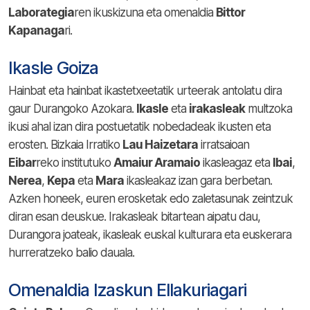
Laborategia
ren ikuskizuna eta omenaldia
Bittor
Kapanaga
ri.
Ikasle Goiza
Hainbat eta hainbat ikastetxeetatik urteerak antolatu dira
gaur Durangoko Azokara.
Ikasle
eta
irakasleak
multzoka
ikusi ahal izan dira postuetatik nobedadeak ikusten eta
erosten. Bizkaia Irratiko
Lau Haizetara
irratsaioan
Eibar
reko institutuko
Amaiur Aramaio
ikasleagaz eta
Ibai
,
Nerea
,
Kepa
eta
Mara
ikasleakaz izan gara berbetan.
Azken honeek, euren erosketak edo zaletasunak zeintzuk
diran esan deuskue. Irakasleak bitartean aipatu dau,
Durangora joateak, ikasleak euskal kulturara eta euskerara
hurreratzeko balio dauala.
Omenaldia Izaskun Ellakuriagari