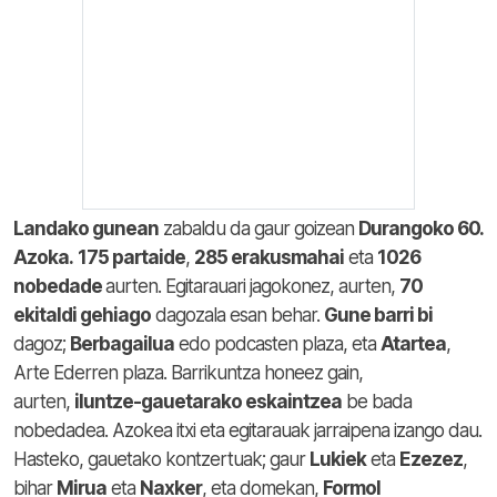
Landako gunean
zabaldu da gaur goizean
Durangoko 60.
Azoka.
175 partaide
,
285 erakusmahai
eta
1026
nobedade
aurten. Egitarauari jagokonez, aurten,
70
ekitaldi gehiago
dagozala esan behar.
Gune barri bi
dagoz;
Berbagailua
edo podcasten plaza, eta
Atartea
,
Arte Ederren plaza. Barrikuntza honeez gain,
aurten,
iluntze-gauetarako eskaintzea
be bada
nobedadea. Azokea itxi eta egitarauak jarraipena izango dau.
Hasteko, gauetako kontzertuak; gaur
Lukiek
eta
Ezezez
,
bihar
Mirua
eta
Naxker
, eta domekan,
Formol