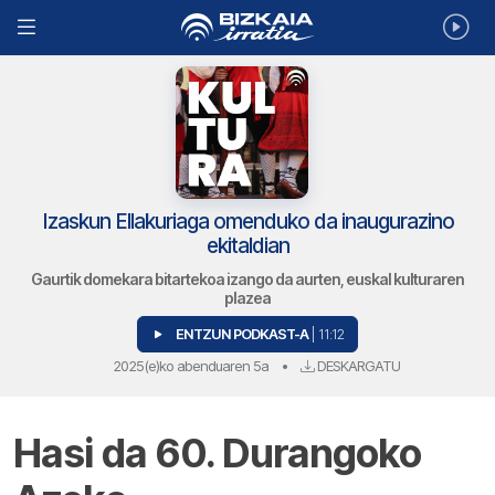
Izaskun Ellakuriaga omenduko da inaugurazino
ekitaldian
Gaurtik domekara bitartekoa izango da aurten, euskal kulturaren
plazea
ENTZUN PODKAST-A
| 11:12
2025(e)ko abenduaren 5a
•
DESKARGATU
Hasi da 60. Durangoko