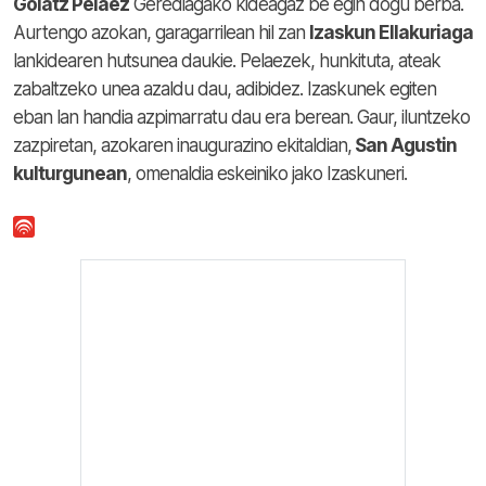
Goiatz Pelaez
Gerediagako kideagaz be egin dogu berba.
Aurtengo azokan, garagarrilean hil zan
Izaskun Ellakuriaga
lankidearen hutsunea daukie. Pelaezek, hunkituta, ateak
zabaltzeko unea azaldu dau, adibidez. Izaskunek egiten
eban lan handia azpimarratu dau era berean. Gaur, iluntzeko
zazpiretan, azokaren inaugurazino ekitaldian,
San Agustin
kulturgunean
, omenaldia eskeiniko jako Izaskuneri.