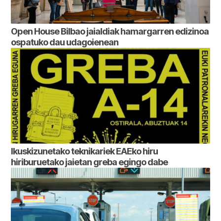
Open House Bilbao jaialdiak hamargarren edizinoa
ospatuko dau udagoienean
Ikuskizunetako teknikariek EAEko hiru
hiriburuetako jaietan greba egingo dabe