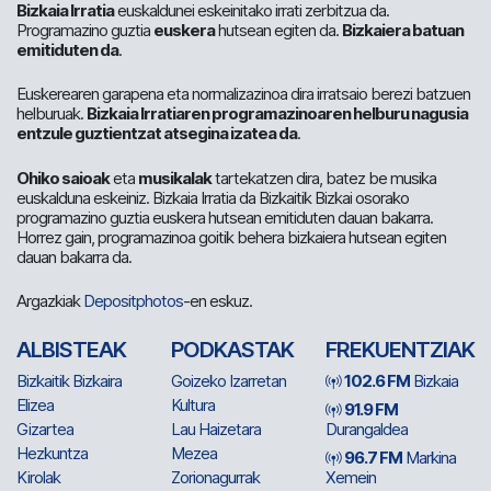
Bizkaia Irratia
euskaldunei eskeinitako irrati zerbitzua da.
Programazino guztia
euskera
hutsean egiten da.
Bizkaiera batuan
emitiduten da
.
Euskerearen garapena eta normalizazinoa dira irratsaio berezi batzuen
helburuak.
Bizkaia Irratiaren programazinoaren helburu nagusia
entzule guztientzat atsegina izatea da
.
Ohiko saioak
eta
musikalak
tartekatzen dira, batez be musika
euskalduna eskeiniz. Bizkaia Irratia da Bizkaitik Bizkai osorako
programazino guztia euskera hutsean emitiduten dauan bakarra.
Horrez gain, programazinoa goitik behera bizkaiera hutsean egiten
dauan bakarra da.
Argazkiak
Depositphotos
-en eskuz.
ALBISTEAK
PODKASTAK
FREKUENTZIAK
Bizkaitik Bizkaira
Goizeko Izarretan
102.6 FM
Bizkaia
Elizea
Kultura
91.9 FM
Gizartea
Lau Haizetara
Durangaldea
Hezkuntza
Mezea
96.7 FM
Markina
Kirolak
Zorionagurrak
Xemein