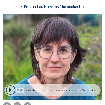
Entzun ‘Lau Haizetara’-ko podkastak
'Hil arte bizi' egitasmoaren sortzailea da Nere Erkiaga | Lau Haizetara
21:48