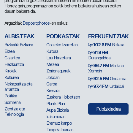
programazino guztia euskera hutsean emitiduten dauan bakarra.
Horrez gain, programazinoa goitik behera bizkaiera hutsean egiten
dauan bakarra da.
Argazkiak
Depositphotos
-en eskuz.
ALBISTEAK
PODKASTAK
FREKUENTZIAK
Bizkaitik Bizkaira
Goizeko Izarretan
102.6 FM
Bizkaia
Elizea
Kultura
91.9 FM
Gizartea
Lau Haizetara
Durangaldea
Hezkuntza
Mezea
96.7 FM
Markina
Kirolak
Zorionagurrak
Xemein
Kulturea
Jokoan
92.5 FM
Ondarroa
Nekazaritza eta
Garoa
97.4 FM
Urdaibai
arrantza
Kresala
Politika
Euskera Hobetzen
Sormena
Planik Plan
Zientzia eta
Publizidadea
Aupa Bizkaia
Teknologia
Irakurrieran
Eremuz kanpo
Txapela buruan