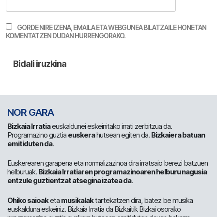
GORDE NIRE IZENA, EMAILA ETA WEBGUNEA BILATZAILE HONETAN
KOMENTATZEN DUDAN HURRENGORAKO.
NOR GARA
Bizkaia Irratia
euskaldunei eskeinitako irrati zerbitzua da.
Programazino guztia
euskera
hutsean egiten da.
Bizkaiera batuan
emitiduten da
.
Euskerearen garapena eta normalizazinoa dira irratsaio berezi batzuen
helburuak.
Bizkaia Irratiaren programazinoaren helburu nagusia
entzule guztientzat atsegina izatea da
.
Ohiko saioak
eta
musikalak
tartekatzen dira, batez be musika
euskalduna eskeiniz. Bizkaia Irratia da Bizkaitik Bizkai osorako