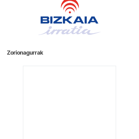
Zorionagurrak