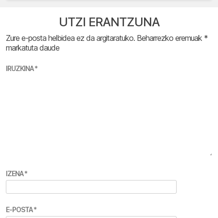
UTZI ERANTZUNA
Zure e-posta helbidea ez da argitaratuko.
Beharrezko eremuak
*
markatuta daude
IRUZKINA
*
IZENA
*
E-POSTA
*