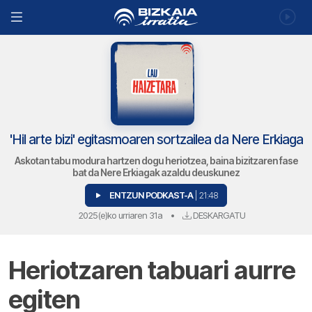
'Hil arte bizi' egitasmoaren sortzailea da Nere Erkiaga
Askotan tabu modura hartzen dogu heriotzea, baina bizitzaren fase
bat da Nere Erkiagak azaldu deuskunez
ENTZUN PODKAST-A
| 21:48
2025(e)ko urriaren 31a
•
DESKARGATU
Heriotzaren tabuari aurre
egiten