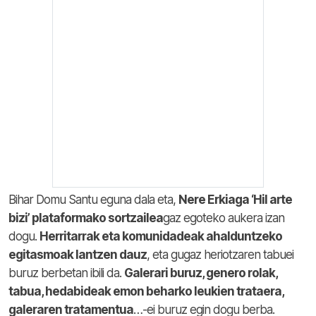
Bihar Domu Santu eguna dala eta,
Nere Erkiaga ‘Hil arte
bizi’ plataformako sortzailea
gaz egoteko aukera izan
dogu.
Herritarrak eta komunidadeak ahalduntzeko
egitasmoak lantzen dauz
, eta gugaz heriotzaren tabuei
buruz berbetan ibili da.
Galerari buruz, genero rolak,
tabua, hedabideak emon beharko leukien trataera,
galeraren tratamentua
…-ei buruz egin dogu berba.