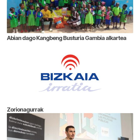
Abian dago Kangbeng Busturia Gambia alkartea
Zorionagurrak