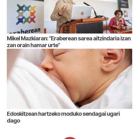
Mikel Mazkiaran: “Eraberean sarea aitzindaria izan
zan orain hamar urte”
Edoskitzean hartzeko moduko sendagai ugari
dago