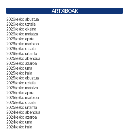
ARTXIBOAK
2026(e)ko abuztua
2026(e)ko uztaila
2026(e)ko ekaina
2026(e)ko maiatza
2026(e)ko apirila
2026(e)ko martxoa
2026(e)ko otsaila
2026(e)ko urtarrila
2025(e)ko abendua
2025(e)ko azaroa
2025(e)ko urria
2025(e)ko iraila
2025(e)ko abuztua
2025(e)ko uztaila
2025(e)ko maiatza
2025(e)ko apirila
2025(e)ko martxoa
2025(e)ko otsaila
2025(e)ko urtarrila
2024(e)ko abendua
2024(e)ko azaroa
2024(e)ko urria
2024(e)ko iraila