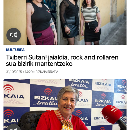
KULTUREA
Txiberri Sutan! jaialdia, rock and rollaren
sua bizirik mantentzeko
31/10/2025 • 14:29 • BIZKAIA IRRATIA