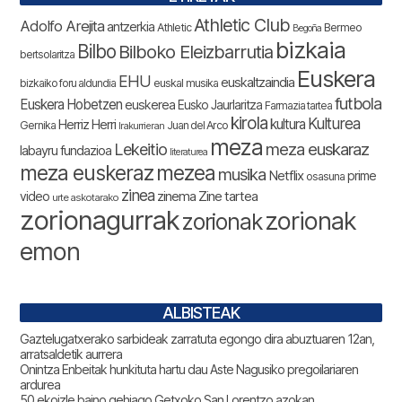
Athletic Club
Adolfo Arejita
antzerkia
Athletic
Bermeo
Begoña
bizkaia
Bilbo
Bilboko Eleizbarrutia
bertsolaritza
Euskera
EHU
euskaltzaindia
bizkaiko foru aldundia
euskal musika
futbola
Euskera Hobetzen
euskerea
Eusko Jaurlaritza
Farmazia tartea
kirola
Kulturea
kultura
Herriz Herri
Gernika
Juan del Arco
Irakurrieran
meza
Lekeitio
meza euskaraz
labayru fundazioa
literaturea
meza euskeraz
mezea
musika
Netflix
prime
osasuna
zinea
zinema
Zine tartea
video
urte askotarako
zorionagurrak
zorionak
zorionak
emon
ALBISTEAK
Gaztelugatxerako sarbideak zarratuta egongo dira abuztuaren 12an,
arratsaldetik aurrera
Onintza Enbeitak hunkituta hartu dau Aste Nagusiko pregoilariaren
ardurea
50 ekoizle baino gehiago Getxoko San Lorentzo azokan