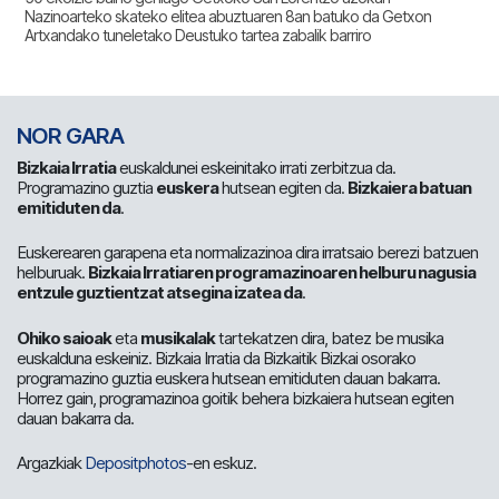
Nazinoarteko skateko elitea abuztuaren 8an batuko da Getxon
Artxandako tuneletako Deustuko tartea zabalik barriro
NOR GARA
Bizkaia Irratia
euskaldunei eskeinitako irrati zerbitzua da.
Programazino guztia
euskera
hutsean egiten da.
Bizkaiera batuan
emitiduten da
.
Euskerearen garapena eta normalizazinoa dira irratsaio berezi batzuen
helburuak.
Bizkaia Irratiaren programazinoaren helburu nagusia
entzule guztientzat atsegina izatea da
.
Ohiko saioak
eta
musikalak
tartekatzen dira, batez be musika
euskalduna eskeiniz. Bizkaia Irratia da Bizkaitik Bizkai osorako
programazino guztia euskera hutsean emitiduten dauan bakarra.
Horrez gain, programazinoa goitik behera bizkaiera hutsean egiten
dauan bakarra da.
Argazkiak
Depositphotos
-en eskuz.