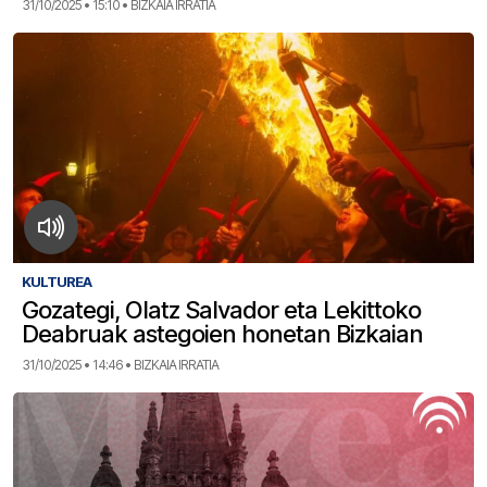
31/10/2025 • 15:10 • BIZKAIA IRRATIA
KULTUREA
Gozategi, Olatz Salvador eta Lekittoko
Deabruak astegoien honetan Bizkaian
31/10/2025 • 14:46 • BIZKAIA IRRATIA