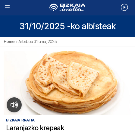
31/10/2025 -ko albisteak
Home
»
Artxiboa 31 urria, 2025
BIZKAIA IRRATIA
Laranjazko krepeak