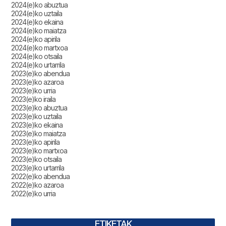
2024(e)ko abuztua
2024(e)ko uztaila
2024(e)ko ekaina
2024(e)ko maiatza
2024(e)ko apirila
2024(e)ko martxoa
2024(e)ko otsaila
2024(e)ko urtarrila
2023(e)ko abendua
2023(e)ko azaroa
2023(e)ko urria
2023(e)ko iraila
2023(e)ko abuztua
2023(e)ko uztaila
2023(e)ko ekaina
2023(e)ko maiatza
2023(e)ko apirila
2023(e)ko martxoa
2023(e)ko otsaila
2023(e)ko urtarrila
2022(e)ko abendua
2022(e)ko azaroa
2022(e)ko urria
ETIKETAK