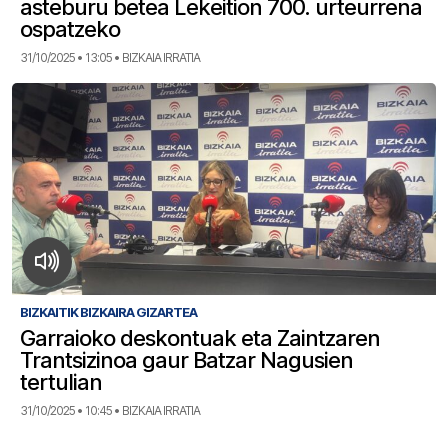
asteburu betea Lekeition 700. urteurrena
ospatzeko
31/10/2025 • 13:05 • BIZKAIA IRRATIA
BIZKAITIK BIZKAIRA GIZARTEA
Garraioko deskontuak eta Zaintzaren
Trantsizinoa gaur Batzar Nagusien
tertulian
31/10/2025 • 10:45 • BIZKAIA IRRATIA