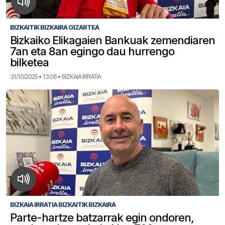
BIZKAITIK BIZKAIRA GIZARTEA
Bizkaiko Elikagaien Bankuak zemendiaren
7an eta 8an egingo dau hurrengo
bilketea
31/10/2025 • 13:06 • BIZKAIA IRRATIA
BIZKAIA IRRATIA BIZKAITIK BIZKAIRA
Parte-hartze batzarrak egin ondoren,