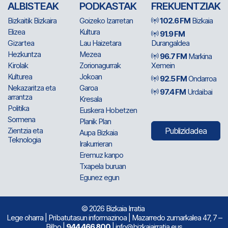
ALBISTEAK
PODKASTAK
FREKUENTZIAK
Bizkaitik Bizkaira
Goizeko Izarretan
102.6 FM
Bizkaia
Elizea
Kultura
91.9 FM
Gizartea
Lau Haizetara
Durangaldea
Hezkuntza
Mezea
96.7 FM
Markina
Kirolak
Zorionagurrak
Xemein
Kulturea
Jokoan
92.5 FM
Ondarroa
Nekazaritza eta
Garoa
97.4 FM
Urdaibai
arrantza
Kresala
Politika
Euskera Hobetzen
Sormena
Planik Plan
Zientzia eta
Publizidadea
Aupa Bizkaia
Teknologia
Irakurrieran
Eremuz kanpo
Txapela buruan
Egunez egun
© 2026 Bizkaia Irratia
Lege oharra
|
Pribatutasun informazinoa
| Mazarredo zumarkalea 47, 7 –
Bilbo |
944 466 800
| info@bizkaiairratia.eus