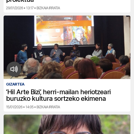
29/01/2026 • 13:17 • BIZKAIA IRRATIA
GIZARTEA
‘Hil Arte Bizi’, herri-mailan heriotzeari
buruzko kultura sortzeko ekimena
15/01/2026 • 14:05 • BIZKAIA IRRATIA