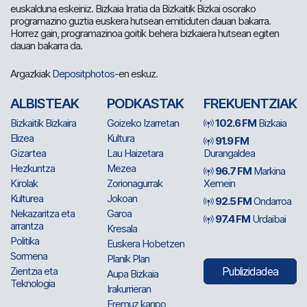
euskalduna eskeiniz. Bizkaia Irratia da Bizkaitik Bizkai osorako
programazino guztia euskera hutsean emitiduten dauan bakarra.
Horrez gain, programazinoa goitik behera bizkaiera hutsean egiten
dauan bakarra da.
Argazkiak
Depositphotos
-en eskuz.
ALBISTEAK
PODKASTAK
FREKUENTZIAK
Bizkaitik Bizkaira
Goizeko Izarretan
102.6 FM
Bizkaia
Elizea
Kultura
91.9 FM
Gizartea
Lau Haizetara
Durangaldea
Hezkuntza
Mezea
96.7 FM
Markina
Kirolak
Zorionagurrak
Xemein
Kulturea
Jokoan
92.5 FM
Ondarroa
Nekazaritza eta
Garoa
97.4 FM
Urdaibai
arrantza
Kresala
Politika
Euskera Hobetzen
Sormena
Planik Plan
Zientzia eta
Publizidadea
Aupa Bizkaia
Teknologia
Irakurrieran
Eremuz kanpo