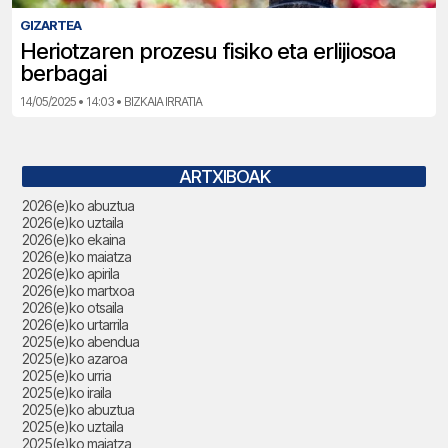
GIZARTEA
Heriotzaren prozesu fisiko eta erlijiosoa
berbagai
14/05/2025 • 14:03 • BIZKAIA IRRATIA
ARTXIBOAK
2026(e)ko abuztua
2026(e)ko uztaila
2026(e)ko ekaina
2026(e)ko maiatza
2026(e)ko apirila
2026(e)ko martxoa
2026(e)ko otsaila
2026(e)ko urtarrila
2025(e)ko abendua
2025(e)ko azaroa
2025(e)ko urria
2025(e)ko iraila
2025(e)ko abuztua
2025(e)ko uztaila
2025(e)ko maiatza