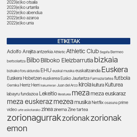
2023(e)ko otsaila
2023(e)ko urtarrila
2022(e)ko abendua
2022(e)ko azaroa
2022(e)ko urria
ETIKETAK
Athletic Club
Adolfo Arejita
antzerkia
Athletic
Bermeo
Begoña
bizkaia
Bilbo
Bilboko Eleizbarrutia
bertsolaritza
Euskera
EHU
euskaltzaindia
bizkaiko foru aldundia
euskal musika
futbola
Euskera Hobetzen
euskerea
Eusko Jaurlaritza
Farmazia tartea
kirola
Kulturea
kultura
Herriz Herri
Gernika
Juan del Arco
Irakurrieran
meza
Lekeitio
meza euskaraz
labayru fundazioa
literaturea
meza euskeraz
mezea
musika
Netflix
prime
osasuna
zinea
zinema
Zine tartea
video
urte askotarako
zorionagurrak
zorionak
zorionak
emon