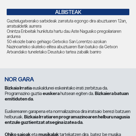
ALBISTEAK
Gaztelugatxerako sarbideak zarratuta egongo dira abuztuaren 12an,
arratsaldetik aurrera
Onintza Enbeitak hunkituta hartu dau Aste Nagusiko pregoilariaren
ardurea
50 ekoizle baino gehiago Getxoko San Lorentzo azokan
Nazinoarteko skateko elitea abuztuaren 8an batuko da Getxon
Artxandako tuneletako Deustuko tartea zabalik barriro
NOR GARA
Bizkaia Irratia
euskaldunei eskeinitako irrati zerbitzua da.
Programazino guztia
euskera
hutsean egiten da.
Bizkaiera batuan
emitiduten da
.
Euskerearen garapena eta normalizazinoa dira irratsaio berezi batzuen
helburuak.
Bizkaia Irratiaren programazinoaren helburu nagusia
entzule guztientzat atsegina izatea da
.
Ohiko saioak
eta
musikalak
tartekatzen dira, batez be musika