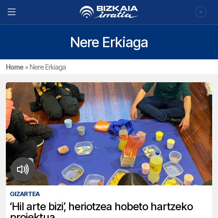
Nere Erkiaga
Home
»
Nere Erkiaga
GIZARTEA
‘Hil arte bizi’, heriotzea hobeto hartzeko
proiektua