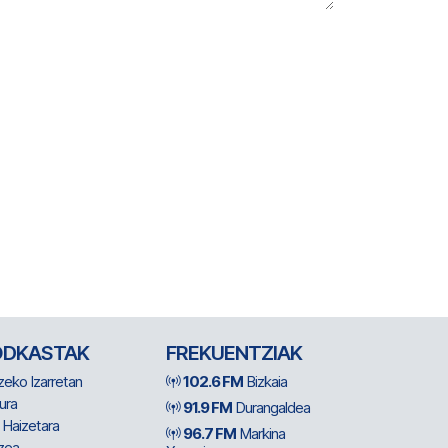
ODKASTAK
FREKUENTZIAK
zeko Izarretan
102.6 FM
Bizkaia
ura
91.9 FM
Durangaldea
 Haizetara
96.7 FM
Markina
zea