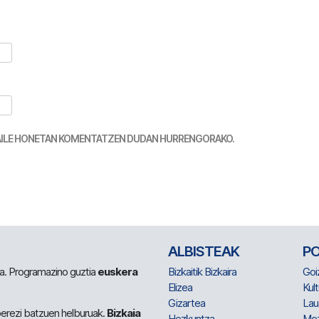
TZAILE HONETAN KOMENTATZEN DUDAN HURRENGORAKO.
ALBISTEAK
P
 da. Programazino guztia
euskera
Bizkaitik Bizkaira
Goi
Elizea
Kult
Gizartea
Lau
berezi batzuen helburuak.
Bizkaia
Hezkuntza
Me