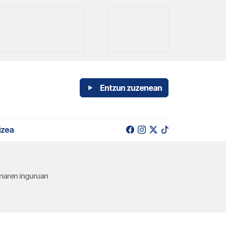
Entzun zuzenean
izea
enaren inguruan