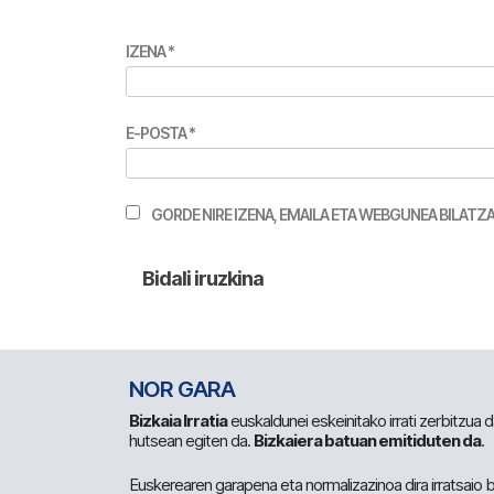
IZENA
*
E-POSTA
*
GORDE NIRE IZENA, EMAILA ETA WEBGUNEA BILA
NOR GARA
Bizkaia Irratia
euskaldunei eskeinitako irrati zerbitzua
hutsean egiten da.
Bizkaiera batuan emitiduten da
.
Euskerearen garapena eta normalizazinoa dira irratsaio 