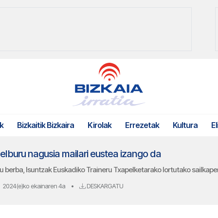
k
Bizkaitik Bizkaira
Kirolak
Errezetak
Kultura
El
helburu nagusia mailari eustea izango da
u berba, Isuntzak Euskadiko Traineru Txapelketarako lortutako sailkap
2024(e)ko ekainaren 4a
•
DESKARGATU