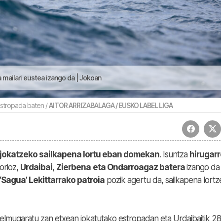
 mailari eustea izango da | Jokoan
estropada baten /
AITOR ARRIZABALAGA / EUSKO LABEL LIGA
 jokatzeko sailkapena lortu eban domekan
. Isuntza
hirugar
orioz,
Urdaibai
,
Zierbena
eta Ondarroagaz batera
izango da
‘Sagua’ Lekittarrako patroia
pozik agertu da, sailkapena lort
elmugaratu zan etxean jokatutako estropadan eta Urdaibaitik 28