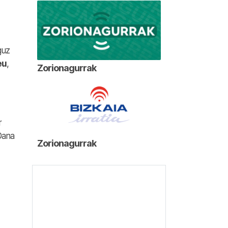
guz
eu
,
Zorionagurrak
r
 Dana
Zorionagurrak