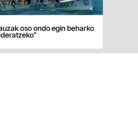
auzak oso ondo egin beharko
nderatzeko”