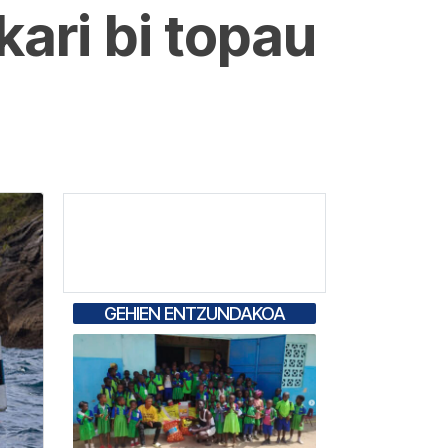
kari bi topau
GEHIEN ENTZUNDAKOA