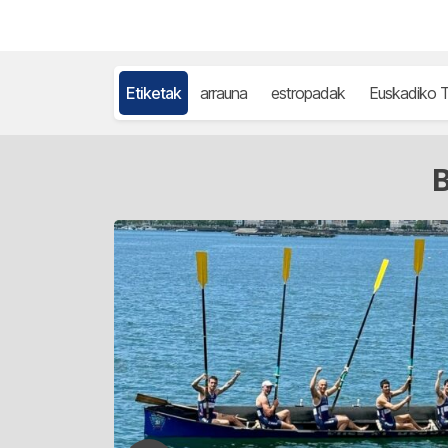
Etiketak
arrauna
estropadak
Euskadiko T
B