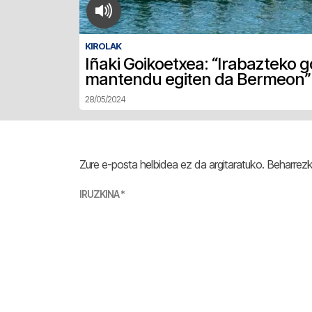
KIROLAK
Iñaki Goikoetxea: “Irabazteko g
mantendu egiten da Bermeon”
28/05/2024
Zure e-posta helbidea ez da argitaratuko.
Beharrez
IRUZKINA
*