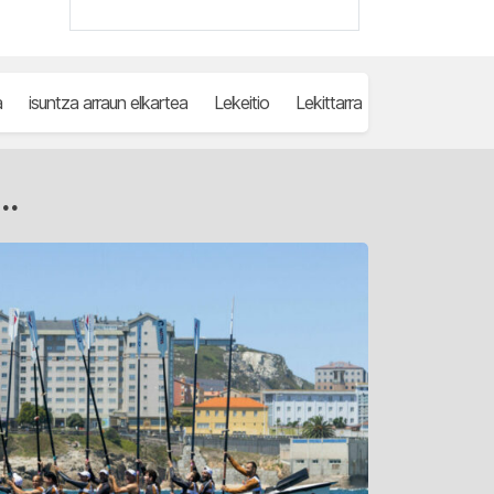
a
isuntza arraun elkartea
Lekeitio
Lekittarra
traineruak
..