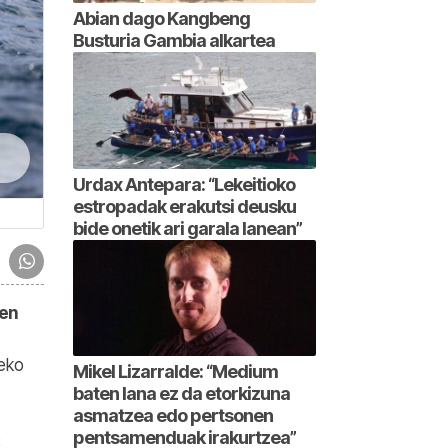
Abian dago Kangbeng
Busturia Gambia alkartea
Urdax Antepara: “Lekeitioko
estropadak erakutsi deusku
bide onetik ari garala lanean”
ren
zeko
Mikel Lizarralde: “Medium
baten lana ez da etorkizuna
asmatzea edo pertsonen
pentsamenduak irakurtzea”