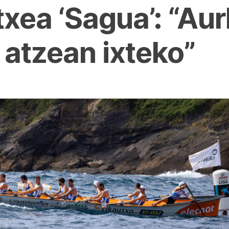
xea ‘Sagua’: “Aur
atzean ixteko”