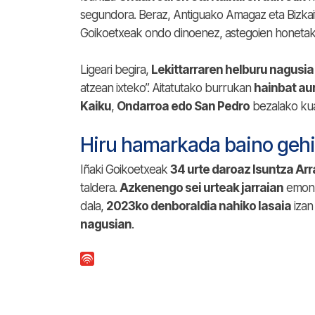
segundora. Beraz, Antiguako Amagaz eta Bizkaita
Goikoetxeak ondo dinoenez, astegoien honetako
Ligeari begira,
Lekittarraren helburu nagusi
atzean ixteko”. Aitatutako burrukan
hainbat au
Kaiku
,
Ondarroa edo San Pedro
bezalako kua
Hiru hamarkada baino geh
Iñaki Goikoetxeak
34 urte daroaz Isuntza Ar
taldera.
Azkenengo sei urteak jarraian
emon
dala,
2023ko denboraldia nahiko lasaia
izan
nagusian
.