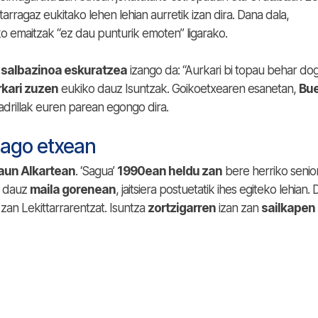
rragaz eukitako lehen lehian aurretik izan dira. Dana dala,
 emaitzak “ez dau punturik emoten” ligarako.
a salbazinoa eskuratzea
izango da: “Aurkari bi topau behar do
rkari zuzen
eukiko dauz Isuntzak. Goikoetxearen esanetan,
Bu
drillak euren parean egongo dira.
iago etxean
raun Alkartean
. ‘Sagua’
1990ean heldu zan
bere herriko senio
 dauz
maila gorenean
, jaitsiera postuetatik ihes egiteko lehian.
 zan Lekittarrarentzat. Isuntza
zortzigarren
izan zan
sailkapen