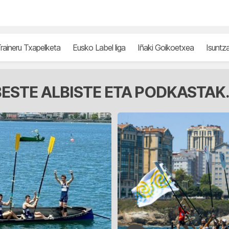
raineru Txapelketa
Eusko Label liga
Iñaki Goikoetxea
Isuntz
ESTE ALBISTE ETA PODKASTAK.