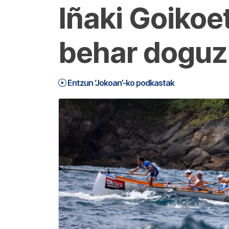
Iñaki Goikoet
behar doguz 
Entzun ‘Jokoan’-ko podkastak