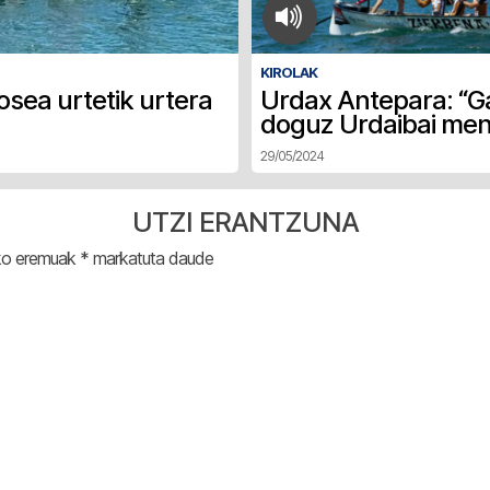
KIROLAK
osea urtetik urtera
Urdax Antepara: “G
doguz Urdaibai me
29/05/2024
UTZI ERANTZUNA
ko eremuak
*
markatuta daude