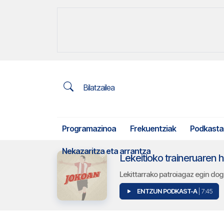
Bilatzailea
Programazinoa
Frekuentziak
Podkasta
Nekazaritza eta arrantza
Lekeitioko traineruaren 
Lekittarrako patroiagaz egin dog
ENTZUN PODKAST-A
| 7:45