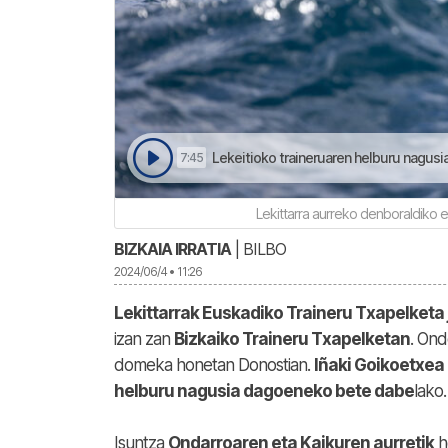
Lekeitioko traineruaren helburu nagusia
7:45
Lekittarra aurreko denboraldiko 
BIZKAIA IRRATIA
| BILBO
2024/06/4 • 11:26
Lekittarrak Euskadiko Traineru Txapelketa
izan zan
Bizkaiko Traineru Txapelketan
. Ond
domeka honetan Donostian.
Iñaki Goikoetxea 
helburu nagusia dagoeneko bete dabe
lako.
Isuntza
Ondarroaren eta Kaikuren aurretik
h