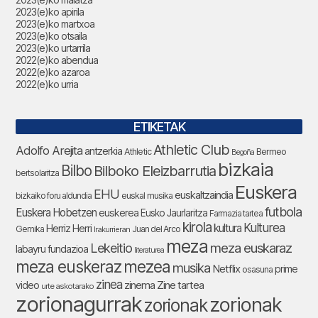
2023(e)ko apirila
2023(e)ko martxoa
2023(e)ko otsaila
2023(e)ko urtarrila
2022(e)ko abendua
2022(e)ko azaroa
2022(e)ko urria
ETIKETAK
Athletic Club
Adolfo Arejita
antzerkia
Athletic
Bermeo
Begoña
bizkaia
Bilbo
Bilboko Eleizbarrutia
bertsolaritza
Euskera
EHU
euskaltzaindia
bizkaiko foru aldundia
euskal musika
futbola
Euskera Hobetzen
euskerea
Eusko Jaurlaritza
Farmazia tartea
kirola
Kulturea
kultura
Herriz Herri
Gernika
Juan del Arco
Irakurrieran
meza
Lekeitio
meza euskaraz
labayru fundazioa
literaturea
meza euskeraz
mezea
musika
Netflix
prime
osasuna
zinea
zinema
Zine tartea
video
urte askotarako
zorionagurrak
zorionak
zorionak