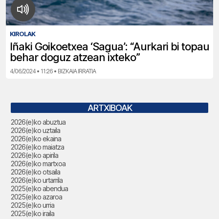
KIROLAK
Iñaki Goikoetxea ‘Sagua’: “Aurkari bi topau
behar doguz atzean ixteko”
4/06/2024 • 11:26 • BIZKAIA IRRATIA
ARTXIBOAK
2026(e)ko abuztua
2026(e)ko uztaila
2026(e)ko ekaina
2026(e)ko maiatza
2026(e)ko apirila
2026(e)ko martxoa
2026(e)ko otsaila
2026(e)ko urtarrila
2025(e)ko abendua
2025(e)ko azaroa
2025(e)ko urria
2025(e)ko iraila