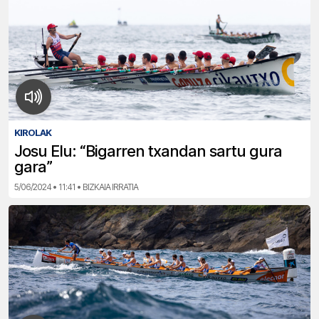
KIROLAK
Josu Elu: “Bigarren txandan sartu gura
gara”
5/06/2024 • 11:41 • BIZKAIA IRRATIA