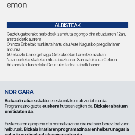
emon
ALBISTEAK
Gaztelugatxerako sarbideak zarratuta egongo dira abuztuaren 12an,
arratsaldetik aurrera
Onintza Enbeitak hunkituta hartu dau Aste Nagusiko pregoilariaren
ardurea
50 ekoizle baino gehiago Getxoko San Lorentzo azokan
Nazinoarteko skateko elitea abuztuaren 8an batuko da Getxon
Artxandako tuneletako Deustuko tartea zabalik barriro
NOR GARA
Bizkaia Irratia
euskaldunei eskeinitako irrati zerbitzua da.
Programazino guztia
euskera
hutsean egiten da.
Bizkaiera batuan
emitiduten da
.
Euskerearen garapena eta normalizazinoa dira irratsaio berezi batzuen
helburuak.
Bizkaia Irratiaren programazinoaren helburu nagusia
entzule guztientzat atsegina izatea da
.