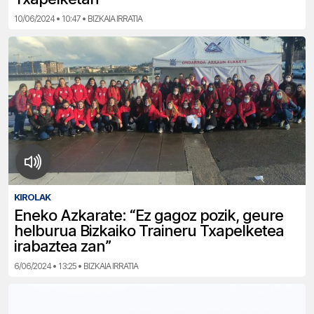
10/06/2024 • 10:47 • BIZKAIA IRRATIA
KIROLAK
Eneko Azkarate: “Ez gagoz pozik, geure
helburua Bizkaiko Traineru Txapelketea
irabaztea zan”
6/06/2024 • 13:25 • BIZKAIA IRRATIA