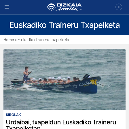
Euskadiko Traineru Txapelketa
Home
»
Euskadiko Traineru Txapelketa
KIROLAK
Urdaibai, txapeldun Euskadiko Traineru
Txapelketan