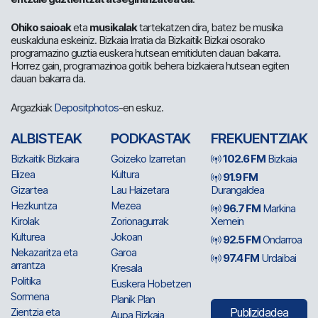
Ohiko saioak
eta
musikalak
tartekatzen dira, batez be musika
euskalduna eskeiniz. Bizkaia Irratia da Bizkaitik Bizkai osorako
programazino guztia euskera hutsean emitiduten dauan bakarra.
Horrez gain, programazinoa goitik behera bizkaiera hutsean egiten
dauan bakarra da.
Argazkiak
Depositphotos
-en eskuz.
ALBISTEAK
PODKASTAK
FREKUENTZIAK
Bizkaitik Bizkaira
Goizeko Izarretan
102.6 FM
Bizkaia
Elizea
Kultura
91.9 FM
Gizartea
Lau Haizetara
Durangaldea
Hezkuntza
Mezea
96.7 FM
Markina
Kirolak
Zorionagurrak
Xemein
Kulturea
Jokoan
92.5 FM
Ondarroa
Nekazaritza eta
Garoa
97.4 FM
Urdaibai
arrantza
Kresala
Politika
Euskera Hobetzen
Sormena
Planik Plan
Zientzia eta
Publizidadea
Aupa Bizkaia