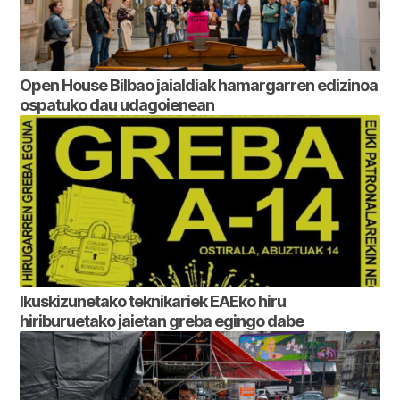
Open House Bilbao jaialdiak hamargarren edizinoa
ospatuko dau udagoienean
Ikuskizunetako teknikariek EAEko hiru
hiriburuetako jaietan greba egingo dabe