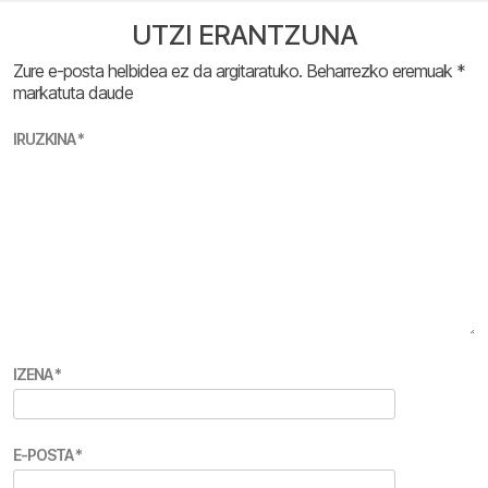
UTZI ERANTZUNA
Zure e-posta helbidea ez da argitaratuko.
Beharrezko eremuak
*
markatuta daude
IRUZKINA
*
IZENA
*
E-POSTA
*