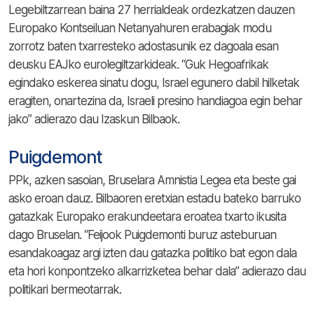
Legebiltzarrean baina 27 herrialdeak ordezkatzen dauzen
Europako Kontseiluan Netanyahuren erabagiak modu
zorrotz baten txarresteko adostasunik ez dagoala esan
deusku EAJko eurolegiltzarkideak. “Guk Hegoafrikak
egindako eskerea sinatu dogu, Israel egunero dabil hilketak
eragiten, onartezina da, Israeli presino handiagoa egin behar
jako” adierazo dau Izaskun Bilbaok.
Puigdemont
PPk, azken sasoian, Bruselara Amnistia Legea eta beste gai
asko eroan dauz. Bilbaoren eretxian estadu bateko barruko
gatazkak Europako erakundeetara eroatea txarto ikusita
dago Bruselan. “Feijook Puigdemonti buruz asteburuan
esandakoagaz argi izten dau gatazka politiko bat egon dala
eta hori konpontzeko alkarrizketea behar dala” adierazo dau
politikari bermeotarrak.