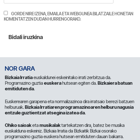
GORDE NIRE IZENA, EMAILA ETA WEBGUNEA BILATZAILE HONETAN
KOMENTATZEN DUDAN HURRENGORAKO.
NOR GARA
Bizkaia Irratia
euskaldunei eskeinitako irrati zerbitzua da.
Programazino guztia
euskera
hutsean egiten da.
Bizkaiera batuan
emitiduten da
.
Euskerearen garapena eta normalizazinoa dira irratsaio berezi batzuen
helburuak.
Bizkaia Irratiaren programazinoaren helburu nagusia
entzule guztientzat atsegina izatea da
.
Ohiko saioak
eta
musikalak
tartekatzen dira, batez be musika
euskalduna eskeiniz. Bizkaia Irratia da Bizkaitik Bizkai osorako
programazino guztia euskera hutsean emitiduten dauan bakarra.