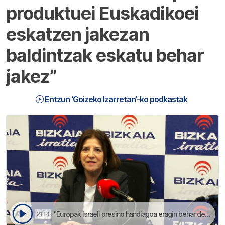
produktuei Euskadikoei
eskatzen jakezan
baldintzak eskatu behar
jakez”
Entzun ‘Goizeko Izarretan’-ko podkastak
"Europak Israeli presino handiagoa eragin behar deutso, Gazakoa onartezina da" salatu dau Izaskun Bilbaok | Goizeko Izarretan
21:14