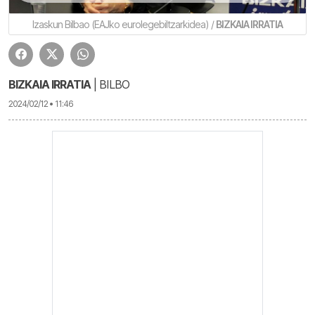
Izaskun Bilbao (EAJko eurolegebiltzarkidea) /
BIZKAIA IRRATIA
BIZKAIA IRRATIA
| BILBO
2024/02/12 • 11:46