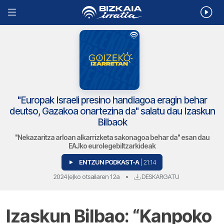
"Europak Israeli presino handiagoa eragin behar
deutso, Gazakoa onartezina da" salatu dau Izaskun
Bilbaok
"Nekazaritza arloan alkarrizketa sakonagoa behar da" esan dau
EAJko eurolegebiltzarkideak
ENTZUN PODKAST-A
| 21:14
2024(e)ko otsailaren 12a
•
DESKARGATU
Izaskun Bilbao: “Kanpoko