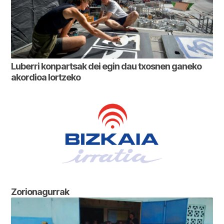
Luberri konpartsak dei egin dau txosnen ganeko
akordioa lortzeko
Zorionagurrak