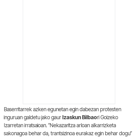
Baserritarrek azken egunetan egin dabezan protesten
inguruan galdetu jako gaur
Izaskun Bilbao
ri Goizeko
Izarretan irratsaioan. “Nekazaritza arloan alkarrizketa
sakonagoa behar da, trantsizinoa eurakaz egin behar dogu”