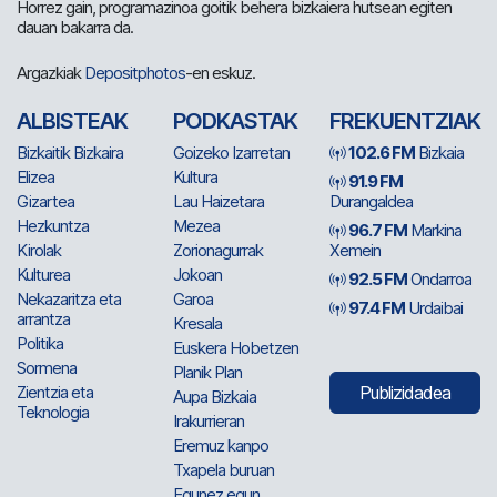
Horrez gain, programazinoa goitik behera bizkaiera hutsean egiten
dauan bakarra da.
Argazkiak
Depositphotos
-en eskuz.
ALBISTEAK
PODKASTAK
FREKUENTZIAK
Bizkaitik Bizkaira
Goizeko Izarretan
102.6 FM
Bizkaia
Elizea
Kultura
91.9 FM
Gizartea
Lau Haizetara
Durangaldea
Hezkuntza
Mezea
96.7 FM
Markina
Kirolak
Zorionagurrak
Xemein
Kulturea
Jokoan
92.5 FM
Ondarroa
Nekazaritza eta
Garoa
97.4 FM
Urdaibai
arrantza
Kresala
Politika
Euskera Hobetzen
Sormena
Planik Plan
Zientzia eta
Publizidadea
Aupa Bizkaia
Teknologia
Irakurrieran
Eremuz kanpo
Txapela buruan
Egunez egun