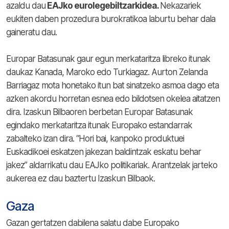
azaldu dau
EAJko eurolegebiltzarkidea.
Nekazariek
eukiten daben prozedura burokratikoa laburtu behar dala
gaineratu dau.
Europar Batasunak gaur egun merkataritza libreko itunak
daukaz Kanada, Maroko edo Turkiagaz. Aurton Zelanda
Barriagaz mota honetako itun bat sinatzeko asmoa dago eta
azken akordu horretan esnea edo bildotsen okelea aitatzen
dira. Izaskun Bilbaoren berbetan Europar Batasunak
egindako merkataritza itunak Europako estandarrak
zabalteko izan dira. “Hori bai, kanpoko produktuei
Euskadikoei eskatzen jakezan baldintzak eskatu behar
jakez” aldarrikatu dau EAJko politikariak. Arantzelak jarteko
aukerea ez dau baztertu Izaskun Bilbaok.
Gaza
Gazan gertatzen dabilena salatu dabe Europako