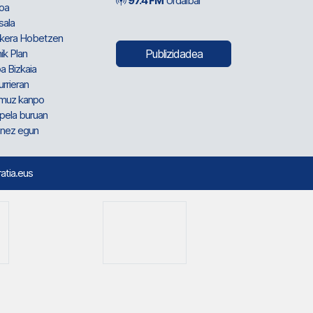
97.4 FM
Urdaibai
oa
sala
kera Hobetzen
ik Plan
Publizidadea
a Bizkaia
urrieran
muz kanpo
pela buruan
nez egun
ratia.eus