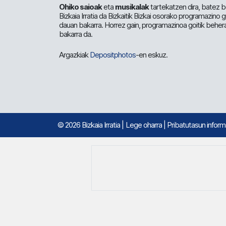
Ohiko saioak
eta
musikalak
tartekatzen dira, batez b
Bizkaia Irratia da Bizkaitik Bizkai osorako programazino
dauan bakarra. Horrez gain, programazinoa goitik beher
bakarra da.
Argazkiak
Depositphotos
-en eskuz.
© 2026 Bizkaia Irratia
|
Lege oharra
|
Pribatutasun infor