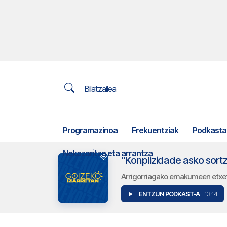
Bilatzailea
Programazinoa
Frekuentziak
Podkasta
Nekazaritza eta arrantza
"Konplizidade asko sortz
Arrigorriagako emakumeen etxeti
ENTZUN PODKAST-A
| 13:14