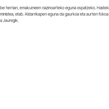
 dabe herrian, emakumeen nazinoarteko eguna ospatzeko. Haste
feministea, etab. Aldarrikapen eguna da gaurkoa eta aurten fokoa
a Jauregik.