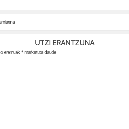
amiaena
UTZI ERANTZUNA
ko eremuak
*
markatuta daude