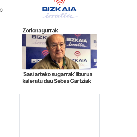
ko
Zorionagurrak
‘Sasi arteko sugarrak’ liburua
kaleratu dau Sebas Gartziak