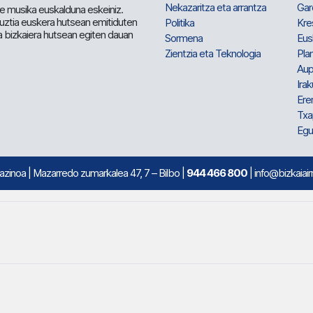
Nekazaritza eta arrantza
Gar
e musika euskalduna eskeiniz.
 guztia euskera hutsean emitiduten
Politika
Kre
a bizkaiera hutsean egiten dauan
Sormena
Eus
Zientzia eta Teknologia
Plan
Aup
Irak
Ere
Txa
Egu
mazinoa
| Mazarredo zumarkalea 47, 7 – Bilbo |
944 466 800
| info@bizkaiair