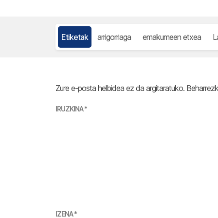
Etiketak
arrigorriaga
emakumeen etxea
L
Zure e-posta helbidea ez da argitaratuko.
Beharrez
IRUZKINA
*
IZENA
*