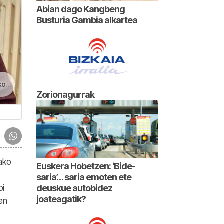
Abian dago Kangbeng
Busturia Gambia alkartea
tan
Zorionagurrak
ako
Euskera Hobetzen: ‘Bide-
saria’… saria emoten ete
deuskue autobidez
bi
joateagatik?
en