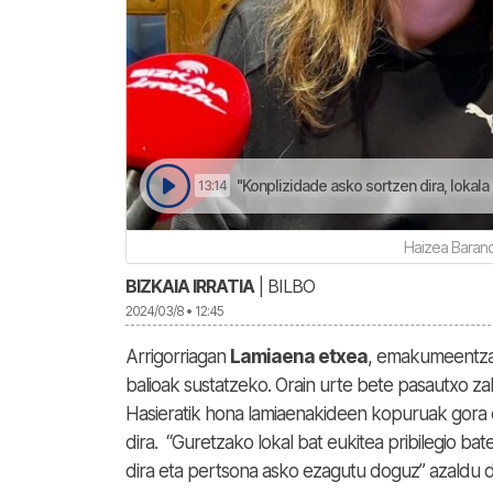
"Konplizidade asko sortzen dira, lokala d
13:14
Haizea Barand
BIZKAIA IRRATIA
| BILBO
2024/03/8 • 12:45
Arrigorriagan
Lamiaena etxea
, emakumeentzak
balioak sustatzeko. Orain urte bete pasautxo za
Hasieratik hona lamiaenakideen kopuruak gora 
dira. “Guretzako lokal bat eukitea pribilegio b
dira eta pertsona asko ezagutu doguz” azaldu 