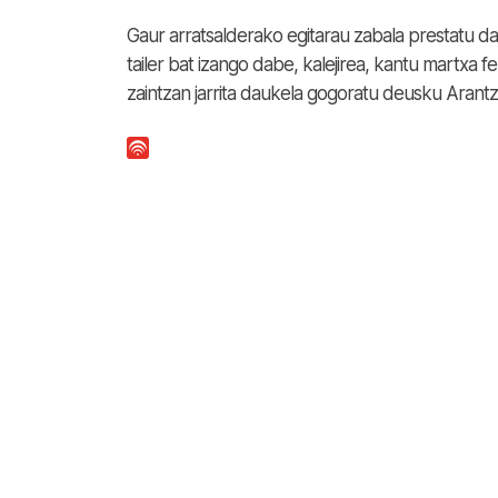
Gaur arratsalderako egitarau zabala prestatu
tailer bat izango dabe, kalejirea, kantu martxa 
zaintzan jarrita daukela gogoratu deusku Arantz