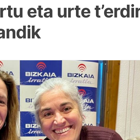
tu eta urte t’erd
andik