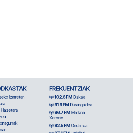
ODKASTAK
FREKUENTZIAK
zeko Izarretan
102.6 FM
Bizkaia
ura
91.9 FM
Durangaldea
 Haizetara
96.7 FM
Markina
zea
Xemein
ionagurrak
92.5 FM
Ondarroa
oan