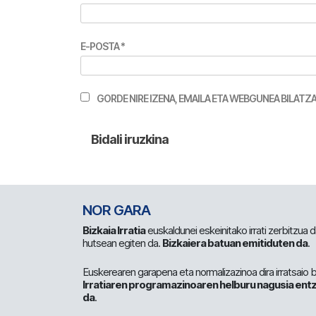
E-POSTA
*
GORDE NIRE IZENA, EMAILA ETA WEBGUNEA BILA
NOR GARA
Bizkaia Irratia
euskaldunei eskeinitako irrati zerbitzua
hutsean egiten da.
Bizkaiera batuan emitiduten da
.
Euskerearen garapena eta normalizazinoa dira irratsaio 
Irratiaren programazinoaren helburu nagusia entz
da
.