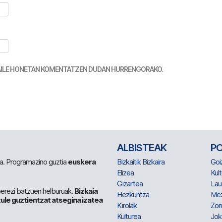
TZAILE HONETAN KOMENTATZEN DUDAN HURRENGORAKO.
ALBISTEAK
P
 da. Programazino guztia
euskera
Bizkaitik Bizkaira
Goi
Elizea
Kult
Gizartea
Lau
berezi batzuen helburuak.
Bizkaia
Hezkuntza
Me
ule guztientzat atsegina izatea
Kirolak
Zor
Kulturea
Jok