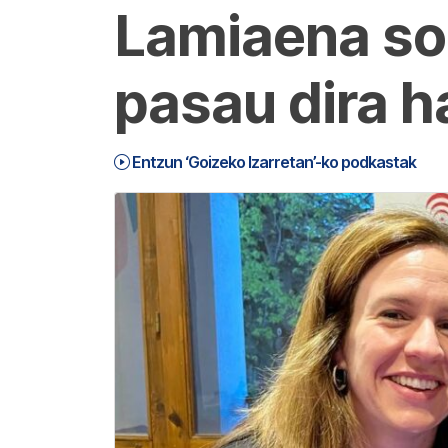
Lamiaena sor
pasau dira h
Entzun ‘Goizeko Izarretan’-ko podkastak