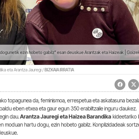
ogunetik ezin hobeto gabilz" esan deuskue Arantzak eta Haizeak | Goizeko Izarre
ika eta Arantza Jauregi /
BIZKAIA IRRATIA
o topagunea da, feminismoa, errespetua eta askatasuna bezal
baldu eben etxea eta gaur egun 350 erabiltzaile inguru daukez.
egin dau.
Arantza Jauregi eta Haizea Barandika
kideetariko 
aten moduan hartu dogu, ezin hobeto gabilz. Konplizidadeak sortz
deuskue.