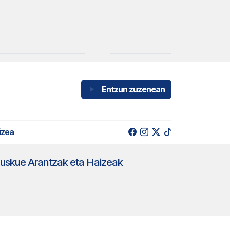
Entzun zuzenean
izea
deuskue Arantzak eta Haizeak