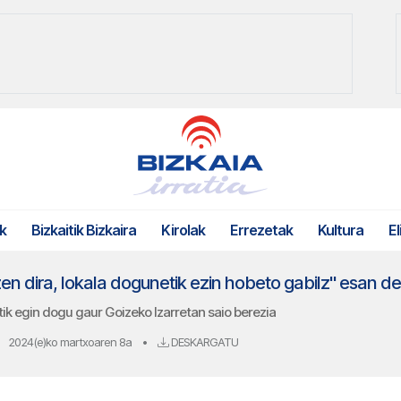
k
Bizkaitik Bizkaira
Kirolak
Errezetak
Kultura
El
en dira, lokala dogunetik ezin hobeto gabilz" esan 
k egin dogu gaur Goizeko Izarretan saio berezia
2024(e)ko martxoaren 8a
•
DESKARGATU