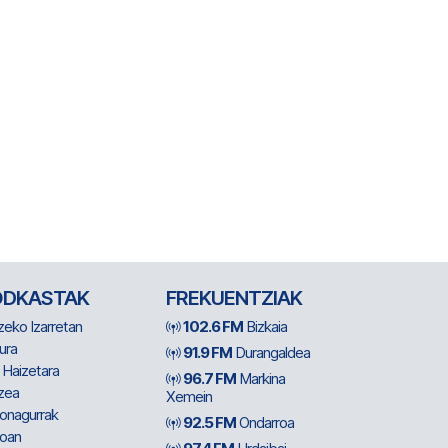
ODKASTAK
FREKUENTZIAK
zeko Izarretan
102.6 FM
Bizkaia
ura
91.9 FM
Durangaldea
 Haizetara
96.7 FM
Markina
zea
Xemein
ionagurrak
92.5 FM
Ondarroa
oan