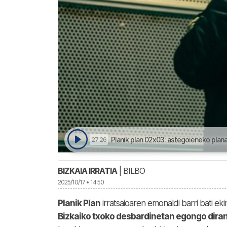
Planik plan 02x03: astegoieneko planak
27:26
BIZKAIA IRRATIA
| BILBO
2025/10/17 • 14:50
Planik Plan
irratsaioaren emonaldi barri bati eki
Bizkaiko txoko desbardinetan egongo dira