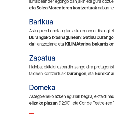
lurraldean zer egongo dan jakin eta gura dozue
eta Solea Morenteren kontzertuak
nabarme
Barikua
Astegoien honetan plan asko egongo dira egiteke
Durangoko txosnagunean
;
Gatibu Durango
da!’
antzezlana; eta ‘
KILIMAterioa’ bakarrizk
Zapatua
Hainbat ekitaldi ezbardin izango dira protagoni
taldeen kontzertuak
Durangon,
eta
‘Eureka’ 
Domeka
Astegoieneko azken egunari begira, ekitaldi hau
elizako plazan
(12:00), eta Cor de Teatre-ren ‘