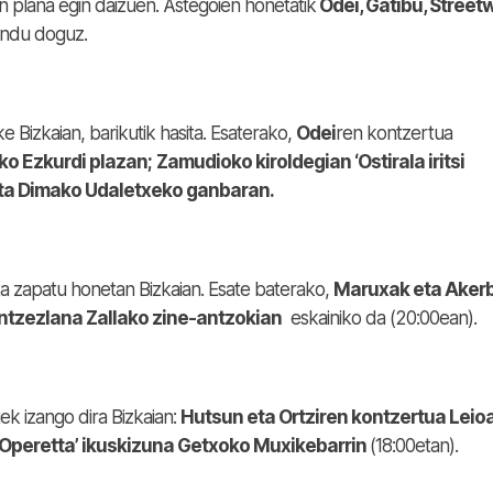
n plana egin daizuen. Astegoien honetatik
Odei, Gatibu, Street
ndu doguz.
 Bizkaian, barikutik hasita. Esaterako,
Odei
ren kontzertua
ko Ezkurdi plazan
;
Zamudioko kiroldegian ‘Ostirala iritsi
eta Dimako Udaletxeko ganbaran.
sta zapatu honetan Bizkaian. Esate baterako,
Maruxak eta Akerb
antzezlana Zallako zine-antzokian
eskainiko da (20:00ean).
ek izango dira Bizkaian:
Hutsun eta Ortziren kontzertua Leio
Operetta’ ikuskizuna Getxoko Muxikebarrin
(18:00etan).