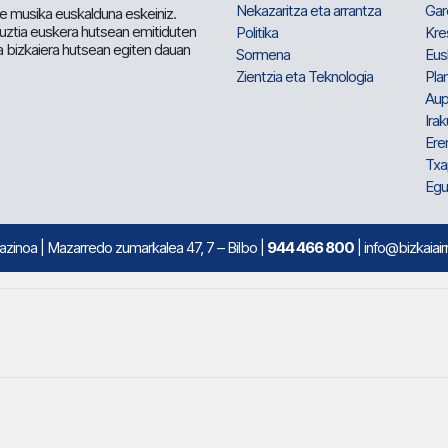
Nekazaritza eta arrantza
Gar
e musika euskalduna eskeiniz.
 guztia euskera hutsean emitiduten
Politika
Kre
a bizkaiera hutsean egiten dauan
Sormena
Eus
Zientzia eta Teknologia
Plan
Aup
Irak
Ere
Txa
Egu
mazinoa
| Mazarredo zumarkalea 47, 7 – Bilbo |
944 466 800
| info@bizkaiair