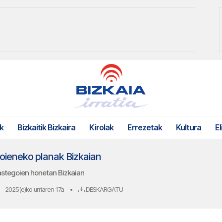
k
Bizkaitik Bizkaira
Kirolak
Errezetak
Kultura
El
goieneko planak Bizkaian
astegoien honetan Bizkaian
2025(e)ko urriaren 17a
•
DESKARGATU