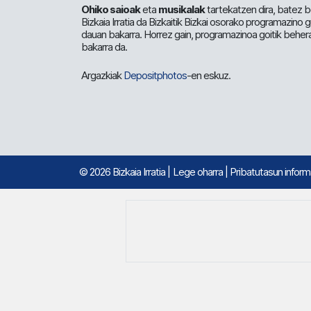
Ohiko saioak
eta
musikalak
tartekatzen dira, batez b
Bizkaia Irratia da Bizkaitik Bizkai osorako programazino
dauan bakarra. Horrez gain, programazinoa goitik beher
bakarra da.
Argazkiak
Depositphotos
-en eskuz.
© 2026 Bizkaia Irratia
|
Lege oharra
|
Pribatutasun infor