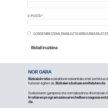
E-POSTA
*
GORDE NIRE IZENA, EMAILA ETA WEBGUNEA BILA
NOR GARA
Bizkaia Irratia
euskaldunei eskeinitako irrati zerbitzua
hutsean egiten da.
Bizkaiera batuan emitiduten da
.
Euskerearen garapena eta normalizazinoa dira irratsaio 
Irratiaren programazinoaren helburu nagusia entz
da
.