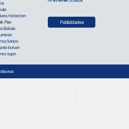
97.4 FM
Urdaibai
oa
sala
kera Hobetzen
ik Plan
Publizidadea
a Bizkaia
urrieran
muz kanpo
pela buruan
nez egun
ratia.eus