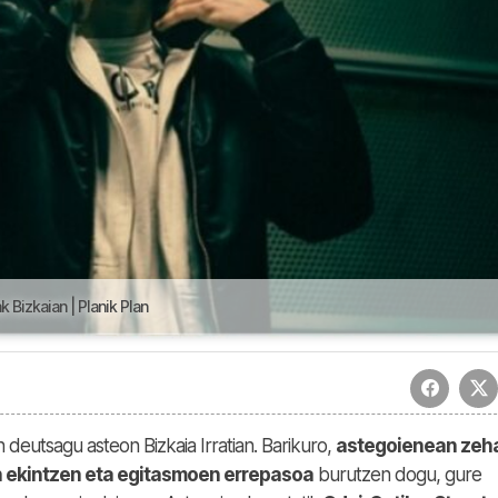
 Bizkaian | Planik Plan
n deutsagu asteon Bizkaia Irratian. Barikuro,
astegoienean zeh
n ekintzen eta egitasmoen errepasoa
burutzen dogu, gure