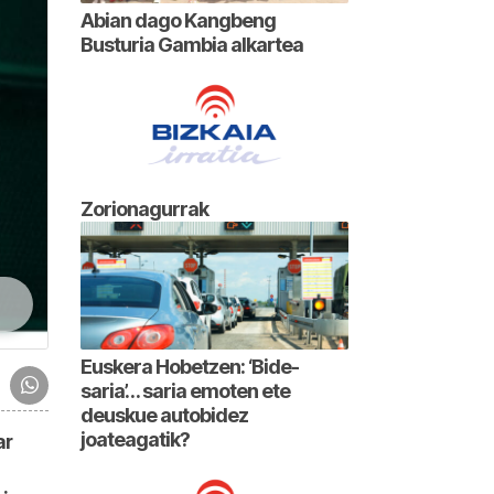
Abian dago Kangbeng
Busturia Gambia alkartea
Zorionagurrak
Euskera Hobetzen: ‘Bide-
saria’… saria emoten ete
deuskue autobidez
joateagatik?
ar