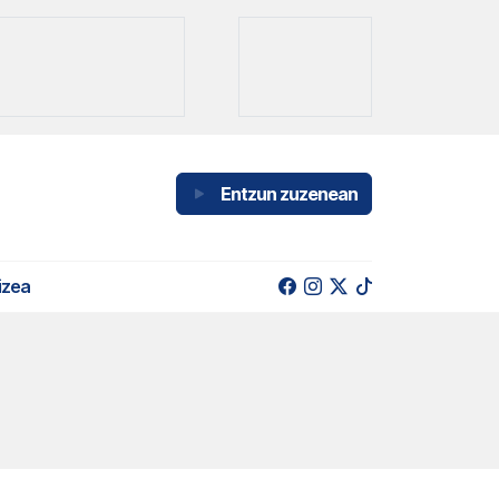
Entzun zuzenean
izea