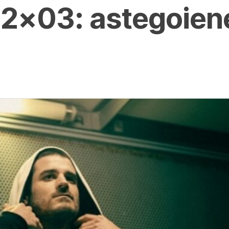
02×03: astegoien