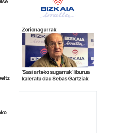
wise
Zorionagurrak
‘Sasi arteko sugarrak’ liburua
eltz
kaleratu dau Sebas Gartziak
ako