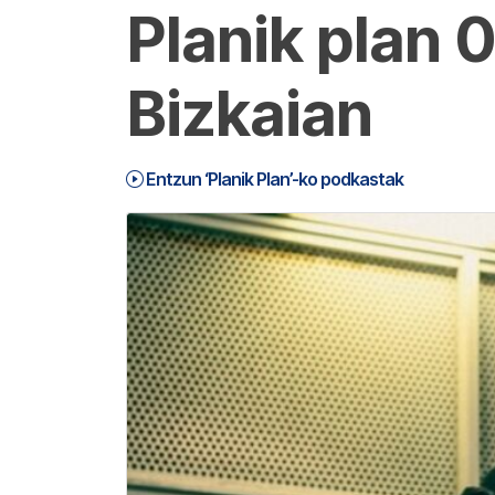
Planik plan 
Bizkaian
Entzun ‘Planik Plan’-ko podkastak