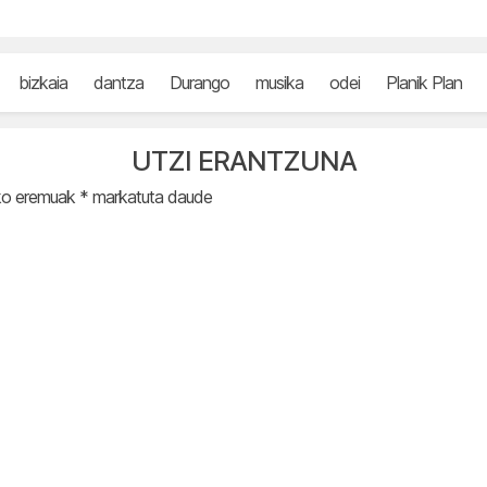
bizkaia
dantza
Durango
musika
odei
Planik Plan
UTZI ERANTZUNA
ko eremuak
*
markatuta daude