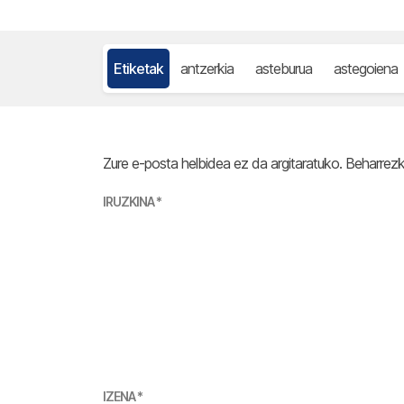
Etiketak
antzerkia
asteburua
astegoiena
Zure e-posta helbidea ez da argitaratuko.
Beharrez
IRUZKINA
*
IZENA
*