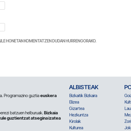
TZAILE HONETAN KOMENTATZEN DUDAN HURRENGORAKO.
ALBISTEAK
P
 da. Programazino guztia
euskera
Bizkaitik Bizkaira
Goi
Elizea
Kult
Gizartea
Lau
berezi batzuen helburuak.
Bizkaia
Hezkuntza
Me
ule guztientzat atsegina izatea
Kirolak
Zor
Kulturea
Jok