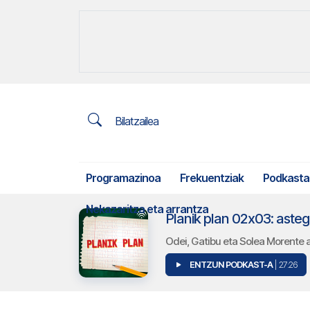
Bilatzailea
Programazinoa
Frekuentziak
Podkasta
Nekazaritza eta arrantza
Planik plan 02x03: aste
Odei, Gatibu eta Solea Morente 
ENTZUN PODKAST-A
| 27:26