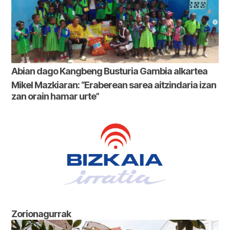
Abian dago Kangbeng Busturia Gambia alkartea
Mikel Mazkiaran: “Eraberean sarea aitzindaria izan
zan orain hamar urte”
Zorionagurrak