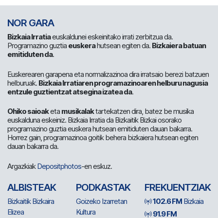
NOR GARA
Bizkaia Irratia
euskaldunei eskeinitako irrati zerbitzua da.
Programazino guztia
euskera
hutsean egiten da.
Bizkaiera batuan
emitiduten da
.
Euskerearen garapena eta normalizazinoa dira irratsaio berezi batzuen
helburuak.
Bizkaia Irratiaren programazinoaren helburu nagusia
entzule guztientzat atsegina izatea da
.
Ohiko saioak
eta
musikalak
tartekatzen dira, batez be musika
euskalduna eskeiniz. Bizkaia Irratia da Bizkaitik Bizkai osorako
programazino guztia euskera hutsean emitiduten dauan bakarra.
Horrez gain, programazinoa goitik behera bizkaiera hutsean egiten
dauan bakarra da.
Argazkiak
Depositphotos
-en eskuz.
ALBISTEAK
PODKASTAK
FREKUENTZIAK
Bizkaitik Bizkaira
Goizeko Izarretan
102.6 FM
Bizkaia
Elizea
Kultura
91.9 FM