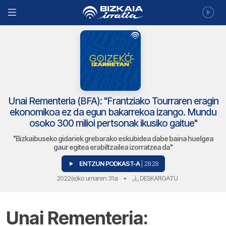
Unai Rementeria (BFA): "Frantziako Tourraren eragin
ekonomikoa ez da egun bakarrekoa izango. Mundu
osoko 300 milioi pertsonak ikusiko gaitue"
"Bizkaibuseko gidariek grebarako eskubidea dabe baina huelgea
gaur egitea erabiltzailea izorratzea da"
ENTZUN PODKAST-A
| 28:28
2022(e)ko urriaren 31a
•
DESKARGATU
Unai Rementeria: