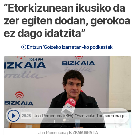
“Etorkizunean ikusiko da
zer egiten dodan, gerokoa
ez dago idatzita”
Entzun ‘Goizeko Izarretan’-ko podkastak
Unai Rementeria (BFA): "Frantziako Tourraren eragin ekonomikoa ez da egun bakarrekoa izango. Mundu osoko 300 milioi pertsonak ikusiko gaitue" | Goizeko Izarretan
28:28
Unai Rementeria /
BIZKAIA IRRATIA