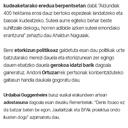
kudeaketarako eredua berpentsetan
dabil. “Aldundiak
400 hektarea erosi dauz bertoko espezieak landatzeko eta
basoak kudeatzeko. Suteei aurre egiteko behar beste
suhiltzaile dekogu, horren adibide azken suteei emondako
erantzuna” zehaztu dau Ahaldun Nagusiak.
Bere
etorkizun politikoaz
galdetuta esan dau politikak urte
batzutarako merezi dauela eta etorkizunean zer egingo
dauen ebatziko dauela
gerokoa idatzi barik
dagoala
gaineratuz. Andoni
Ortuzar
rek pertsonak konbentziduteko
gaitasun handia daukala gogoratu dau.
Urdaibai Guggenheim
i buruz euskal erakundeen artean
adostasuna
dagoala esan deusku Rementeriak. “Denis Itxaso ez
da batzar baten be egon. Jaurlaritzak eta BFAk proiektua ondo
ikusten dogu” azpimarratu dau.