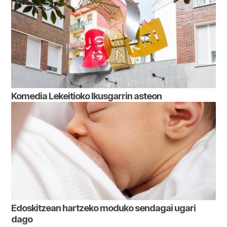
Komedia Lekeitioko Ikusgarrin asteon
Edoskitzean hartzeko moduko sendagai ugari
dago