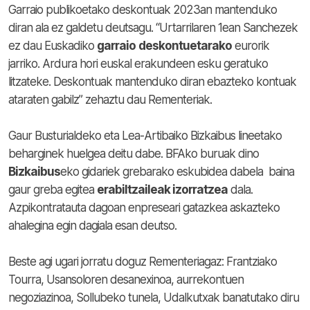
Garraio publikoetako deskontuak 2023an mantenduko
diran ala ez galdetu deutsagu. “Urtarrilaren 1ean Sanchezek
ez dau Euskadiko
garraio
deskontuetarako
eurorik
jarriko. Ardura hori euskal erakundeen esku geratuko
litzateke. Deskontuak mantenduko diran ebazteko kontuak
ataraten gabilz” zehaztu dau Rementeriak.
Gaur Busturialdeko eta Lea-Artibaiko Bizkaibus lineetako
beharginek huelgea deitu dabe. BFAko buruak dino
Bizkaibus
eko gidariek grebarako eskubidea dabela baina
gaur greba egitea
erabiltzaileak izorratzea
dala.
Azpikontratauta dagoan enpreseari gatazkea askazteko
ahalegina egin dagiala esan deutso.
Beste agi ugari jorratu doguz Rementeriagaz: Frantziako
Tourra, Usansoloren desanexinoa, aurrekontuen
negoziazinoa, Sollubeko tunela, Udalkutxak banatutako diru