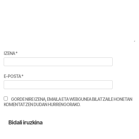
IZENA
*
E-POSTA
*
GORDE NIRE IZENA, EMAILA ETA WEBGUNEA BILATZAILE HONETAN
KOMENTATZEN DUDAN HURRENGORAKO.