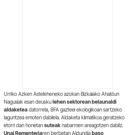
Urriko Azken Asteleheneko azokan Bizkaiako Ahaldun
Nagusiak esan deusku
lehen sektorean belaunaldi
aldaketea
datorrela, BFA gazteei ekologikoan sartzeko
laguntzea emoten dabilela. Aldaketa klimatikoa geratzeko
etorri dan honetan
suteak
nabarmen areagotzen dabilz.
Unai Rementeria
ren berbetan Aldundia
baso