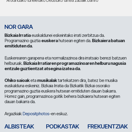
Artxandako tuneletako Deustuko tartea zabalik barriro
NOR GARA
Bizkaia Irratia
euskaldunei eskeinitako irrati zerbitzua da.
Programazino guztia
euskera
hutsean egiten da.
Bizkaiera batuan
emitiduten da
.
Euskerearen garapena eta normalizazinoa dira irratsaio berezi batzuen
helburuak.
Bizkaia Irratiaren programazinoaren helburu nagusia
entzule guztientzat atsegina izatea da
.
Ohiko saioak
eta
musikalak
tartekatzen dira, batez be musika
euskalduna eskeiniz. Bizkaia Irratia da Bizkaitik Bizkai osorako
programazino guztia euskera hutsean emitiduten dauan bakarra.
Horrez gain, programazinoa goitik behera bizkaiera hutsean egiten
dauan bakarra da.
Argazkiak
Depositphotos
-en eskuz.
ALBISTEAK
PODKASTAK
FREKUENTZIAK