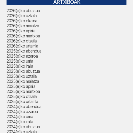
ARTXIBOAK
2026(e)ko abuztua
2026(e)ko uztaila
2026(e)ko ekaina
2026(e)ko maiatza
2026(e)ko apirila
2026(e)ko martxoa
2026(e)ko otsaila
2026(e)ko urtarrila
2025(e)ko abendua
2025(e)ko azaroa
2025(e)ko urria
2025(e)ko iraila
2025(e)ko abuztua
2025(e)ko uztaila
2025(e)ko maiatza
2025(e)ko apirila
2025(e)ko martxoa
2025(e)ko otsaila
2025(e)ko urtarrila
2024(e)ko abendua
2024(e)ko azaroa
2024(e)ko urria
2024(e)ko iraila
2024(e)ko abuztua
2024(e)ko uztaila