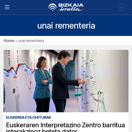
unai rementeria
Home
»
unai rementeria
EUSKEREA ETA OHITURAK
Euskeraren Interpretazino Zentro barritua
interakzinoz beteta dator