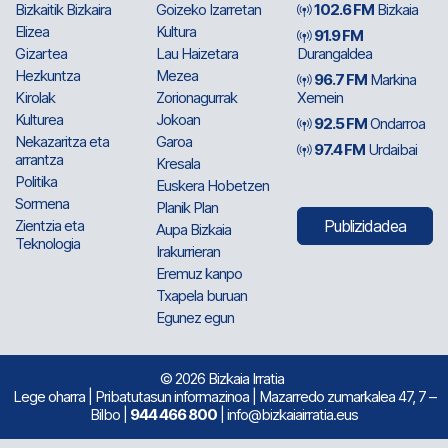
Bizkaitik Bizkaira
Goizeko Izarretan
102.6 FM
Bizkaia
Elizea
Kultura
91.9 FM
Gizartea
Lau Haizetara
Durangaldea
Hezkuntza
Mezea
96.7 FM
Markina
Kirolak
Zorionagurrak
Xemein
Kulturea
Jokoan
92.5 FM
Ondarroa
Nekazaritza eta
Garoa
97.4 FM
Urdaibai
arrantza
Kresala
Politika
Euskera Hobetzen
Sormena
Planik Plan
Zientzia eta
Publizidadea
Aupa Bizkaia
Teknologia
Irakurrieran
Eremuz kanpo
Txapela buruan
Egunez egun
© 2026 Bizkaia Irratia
Lege oharra
|
Pribatutasun informazinoa
| Mazarredo zumarkalea 47, 7 –
Bilbo |
944 466 800
| info@bizkaiairratia.eus