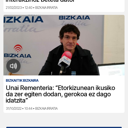
21/02/2023 • 12:40 • BIZKAIA IRRATIA
BIZKAITIK BIZKAIRA
Unai Rementeria: “Etorkizunean ikusiko
da zer egiten dodan, gerokoa ez dago
idatzita”
31/10/2022 • 10:44 • BIZKAIA IRRATIA