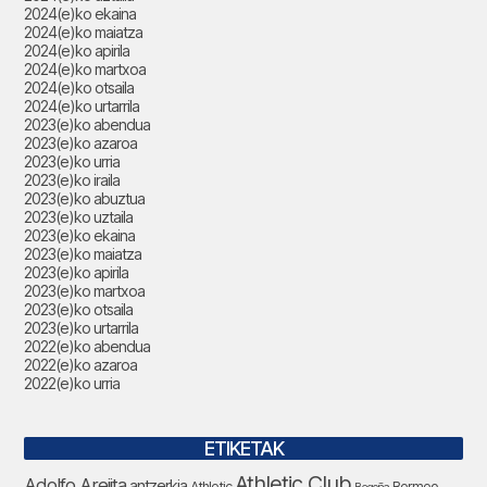
2024(e)ko ekaina
2024(e)ko maiatza
2024(e)ko apirila
2024(e)ko martxoa
2024(e)ko otsaila
2024(e)ko urtarrila
2023(e)ko abendua
2023(e)ko azaroa
2023(e)ko urria
2023(e)ko iraila
2023(e)ko abuztua
2023(e)ko uztaila
2023(e)ko ekaina
2023(e)ko maiatza
2023(e)ko apirila
2023(e)ko martxoa
2023(e)ko otsaila
2023(e)ko urtarrila
2022(e)ko abendua
2022(e)ko azaroa
2022(e)ko urria
ETIKETAK
Athletic Club
Adolfo Arejita
antzerkia
Athletic
Bermeo