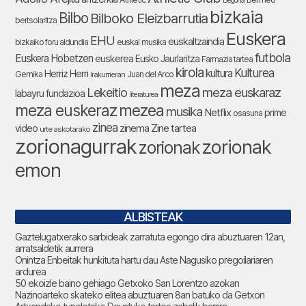
Begoña
bizkaia
Bilbo
Bilboko Eleizbarrutia
bertsolaritza
Euskera
EHU
euskaltzaindia
bizkaiko foru aldundia
euskal musika
futbola
Euskera Hobetzen
euskerea
Eusko Jaurlaritza
Farmazia tartea
kirola
Kulturea
kultura
Herriz Herri
Gernika
Juan del Arco
Irakurrieran
meza
Lekeitio
meza euskaraz
labayru fundazioa
literaturea
meza euskeraz
mezea
musika
Netflix
prime
osasuna
zinea
zinema
Zine tartea
video
urte askotarako
zorionagurrak
zorionak
zorionak
emon
ALBISTEAK
Gaztelugatxerako sarbideak zarratuta egongo dira abuztuaren 12an,
arratsaldetik aurrera
Onintza Enbeitak hunkituta hartu dau Aste Nagusiko pregoilariaren
ardurea
50 ekoizle baino gehiago Getxoko San Lorentzo azokan
Nazinoarteko skateko elitea abuztuaren 8an batuko da Getxon