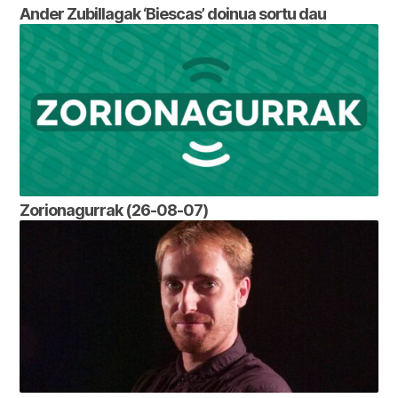
Ander Zubillagak ‘Biescas’ doinua sortu dau
Zorionagurrak (26-08-07)