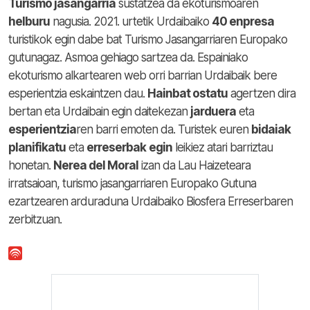
Turismo jasangarria
sustatzea da ekoturismoaren
helburu
nagusia. 2021. urtetik Urdaibaiko
40 enpresa
turistikok egin dabe bat Turismo Jasangarriaren Europako
gutunagaz. Asmoa gehiago sartzea da. Espainiako
ekoturismo alkartearen web orri barrian Urdaibaik bere
esperientzia eskaintzen dau.
Hainbat ostatu
agertzen dira
bertan eta Urdaibain egin daitekezan
jarduera
eta
esperientzia
ren barri emoten da. Turistek euren
bidaiak
planifikatu
eta
erreserbak
egin
leikiez atari barriztau
honetan.
Nerea del Moral
izan da Lau Haizeteara
irratsaioan, turismo jasangarriaren Europako Gutuna
ezartzearen arduraduna Urdaibaiko Biosfera Erreserbaren
zerbitzuan.