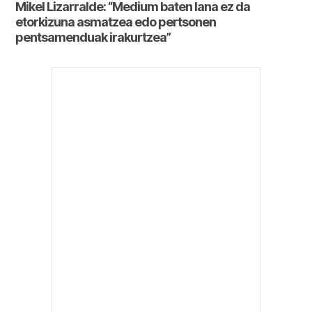
Mikel Lizarralde: “Medium baten lana ez da
etorkizuna asmatzea edo pertsonen
pentsamenduak irakurtzea”