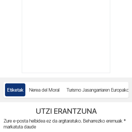
Etiketak
Nerea del Moral
Turismo Jasangarriaren Europako 
UTZI ERANTZUNA
Zure e-posta helbidea ez da argitaratuko.
Beharrezko eremuak
*
markatuta daude