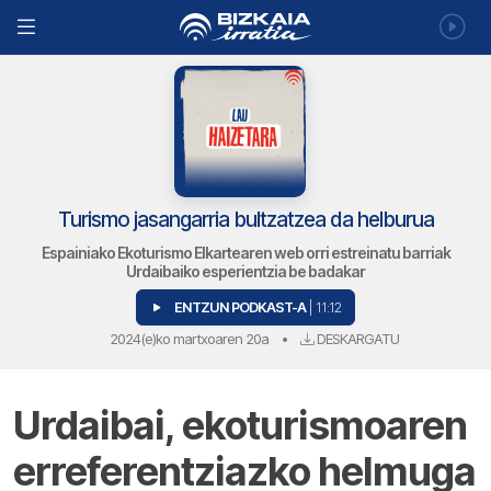
Turismo jasangarria bultzatzea da helburua
Espainiako Ekoturismo Elkartearen web orri estreinatu barriak
Urdaibaiko esperientzia be badakar
ENTZUN PODKAST-A
| 11:12
2024(e)ko martxoaren 20a
•
DESKARGATU
Urdaibai, ekoturismoaren
erreferentziazko helmuga