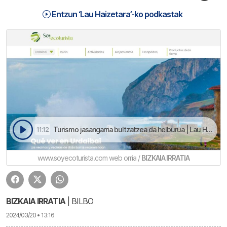
Entzun ‘Lau Haizetara’-ko podkastak
Turismo jasangarria bultzatzea da helburua | Lau Haizetara
11:12
www.soyecoturista.com web orria /
BIZKAIA IRRATIA
BIZKAIA IRRATIA
| BILBO
2024/03/20 • 13:16