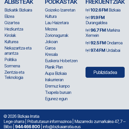
ALBISTEAK
PODKASTAK
FREKUENTZIAK
Bizkaitik Bizkaira
Goizeko Izarretan
102.6 FM
Bizkaia
Elizea
Kultura
91.9 FM
Gizartea
Lau Haizetara
Durangaldea
Hezkuntza
Mezea
96.7 FM
Markina
Kirolak
Zorionagurrak
Xemein
Kulturea
Jokoan
92.5 FM
Ondarroa
Nekazaritza eta
Garoa
97.4 FM
Urdaibai
arrantza
Kresala
Politika
Euskera Hobetzen
Sormena
Planik Plan
Zientzia eta
Publizidadea
Aupa Bizkaia
Teknologia
Irakurrieran
Eremuz kanpo
Txapela buruan
Egunez egun
© 2026 Bizkaia Irratia
Lege oharra
|
Pribatutasun informazinoa
| Mazarredo zumarkalea 47, 7 –
Bilbo |
944 466 800
| info@bizkaiairratia.eus