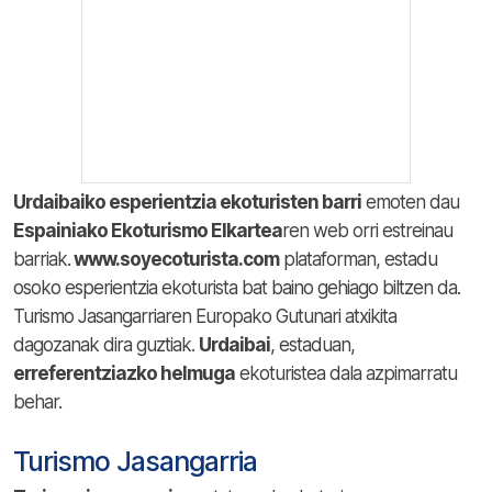
Urdaibaiko esperientzia ekoturisten barri
emoten dau
Espainiako Ekoturismo Elkartea
ren web orri estreinau
barriak.
www.soyecoturista.com
plataforman, estadu
osoko esperientzia ekoturista bat baino gehiago biltzen da.
Turismo Jasangarriaren Europako Gutunari atxikita
dagozanak dira guztiak.
Urdaibai
, estaduan,
erreferentziazko helmuga
ekoturistea dala azpimarratu
behar.
Turismo Jasangarria