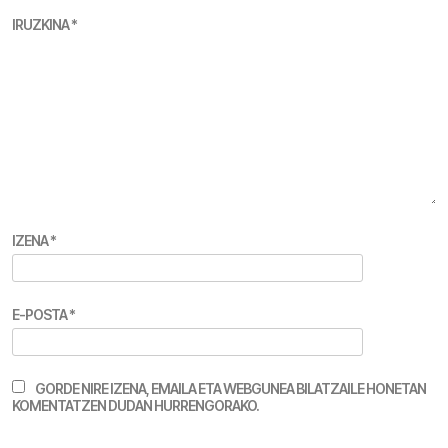
IRUZKINA
*
IZENA
*
E-POSTA
*
GORDE NIRE IZENA, EMAILA ETA WEBGUNEA BILATZAILE HONETAN
KOMENTATZEN DUDAN HURRENGORAKO.