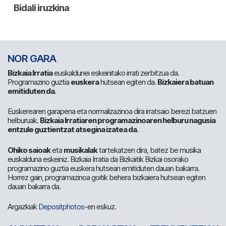
NOR GARA
Bizkaia Irratia
euskaldunei eskeinitako irrati zerbitzua da.
Programazino guztia
euskera
hutsean egiten da.
Bizkaiera batuan
emitiduten da
.
Euskerearen garapena eta normalizazinoa dira irratsaio berezi batzuen
helburuak.
Bizkaia Irratiaren programazinoaren helburu nagusia
entzule guztientzat atsegina izatea da
.
Ohiko saioak
eta
musikalak
tartekatzen dira, batez be musika
euskalduna eskeiniz. Bizkaia Irratia da Bizkaitik Bizkai osorako
programazino guztia euskera hutsean emitiduten dauan bakarra.
Horrez gain, programazinoa goitik behera bizkaiera hutsean egiten
dauan bakarra da.
Argazkiak
Depositphotos
-en eskuz.