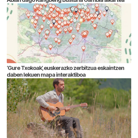
‘Gure Txokoak’, euskerazko zerbitzua eskaintzen
daben lekuen mapa interaktiboa