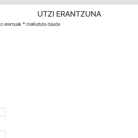
UTZI ERANTZUNA
ko eremuak
*
markatuta daude