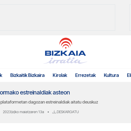
k
Bizkaitik Bizkaira
Kirolak
Errezetak
Kultura
El
aformako estreinaldiak asteon
plataformetan dagozan estreinaldiak aitatu deuskuz
2023(e)ko maiatzaren 13a
•
DESKARGATU