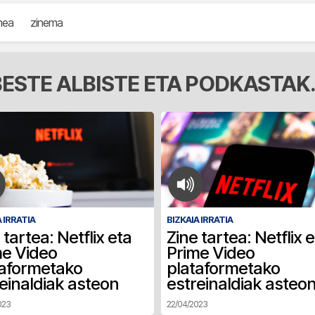
nea
zinema
ESTE ALBISTE ETA PODKASTAK.
 IRRATIA
BIZKAIA IRRATIA
 tartea: Netflix eta
Zine tartea: Netflix 
me Video
Prime Video
taformetako
plataformetako
einaldiak asteon
estreinaldiak asteo
023
22/04/2023