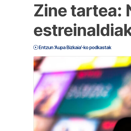
Zine tartea:
estreinaldia
Entzun ‘Aupa Bizkaia’-ko podkastak