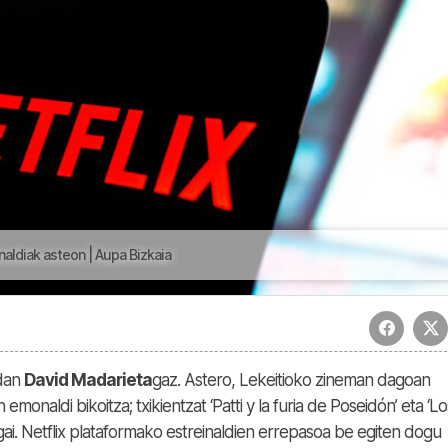
inaldiak asteon | Aupa Bizkaia
 dan
David Madarieta
gaz. Astero, Lekeitioko zineman dagoan
onaldi bikoitza; txikientzat ‘Patti y la furia de Poseidón’ eta ‘Lo
ai. Netflix plataformako estreinaldien errepasoa be egiten dogu