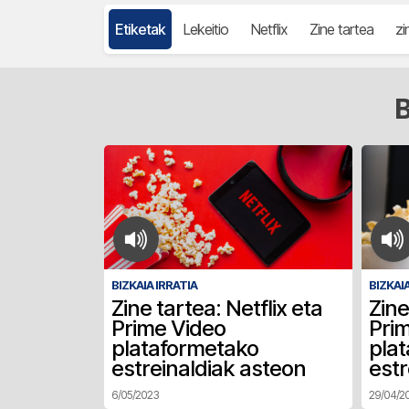
Etiketak
Lekeitio
Netflix
Zine tartea
zi
B
BIZKAIA IRRATIA
BIZKAIA
Zine tartea: Netflix eta
Zine
Prime Video
Pri
plataformetako
pla
estreinaldiak asteon
estr
6/05/2023
29/04/2