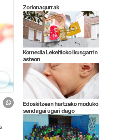
Zorionagurrak
Komedia Lekeitioko Ikusgarrin
asteon
Edoskitzean hartzeko moduko
sendagai ugari dago
s