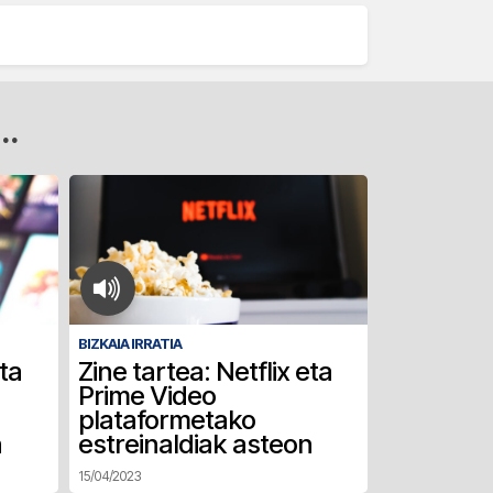
..
BIZKAIA IRRATIA
eta
Zine tartea: Netflix eta
Prime Video
plataformetako
n
estreinaldiak asteon
15/04/2023