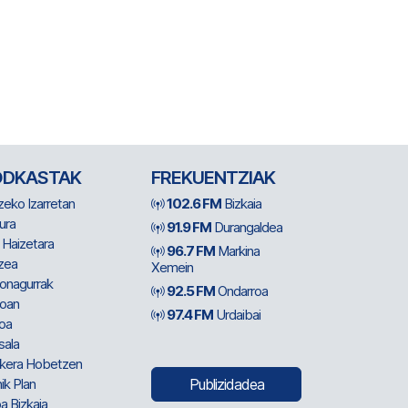
ODKASTAK
FREKUENTZIAK
zeko Izarretan
102.6 FM
Bizkaia
ura
91.9 FM
Durangaldea
 Haizetara
96.7 FM
Markina
zea
Xemein
ionagurrak
92.5 FM
Ondarroa
oan
97.4 FM
Urdaibai
oa
sala
kera Hobetzen
ik Plan
Publizidadea
a Bizkaia