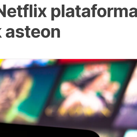
 Netflix plataform
k asteon