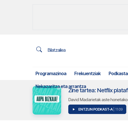
Bilatzailea
Programazinoa
Frekuentziak
Podkasta
Nekazaritza eta arrantza
Zine tartea: Netflix plat
David Madarietak aste honetako 
ENTZUN PODKAST-A
| 11:09