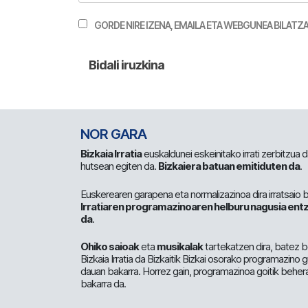
GORDE NIRE IZENA, EMAILA ETA WEBGUNEA BILA
NOR GARA
Bizkaia Irratia
euskaldunei eskeinitako irrati zerbitzua
hutsean egiten da.
Bizkaiera batuan emitiduten da
.
Euskerearen garapena eta normalizazinoa dira irratsaio 
Irratiaren programazinoaren helburu nagusia entz
da
.
Ohiko saioak
eta
musikalak
tartekatzen dira, batez b
Bizkaia Irratia da Bizkaitik Bizkai osorako programazino
dauan bakarra. Horrez gain, programazinoa goitik beher
bakarra da.