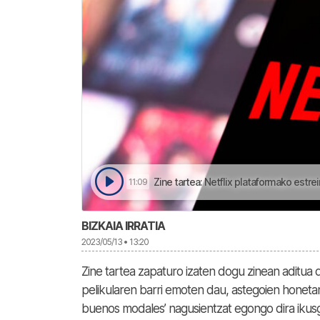
Zine tartea: Netflix plataformako estre
11:09
BIZKAIA IRRATIA
2023/05/13 • 13:20
Zine tartea zapaturo izaten dogu zinean aditua
pelikularen barri emoten dau, astegoien honetan em
buenos modales’ nagusientzat egongo dira ikusg