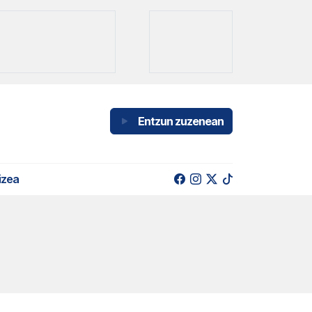
Entzun zuzenean
izea