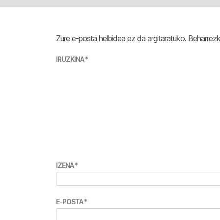
Zure e-posta helbidea ez da argitaratuko.
Beharrez
IRUZKINA
*
IZENA
*
E-POSTA
*