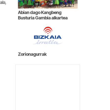
ila,
Abian dago Kangbeng
Busturia Gambia alkartea
Zorionagurrak