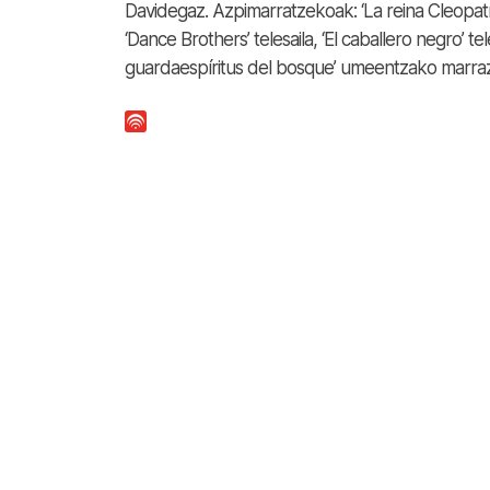
Davidegaz. Azpimarratzekoak: ‘La reina Cleopatra
‘Dance Brothers’ telesaila, ‘El caballero negro’ tel
guardaespíritus del bosque’ umeentzako marrazk