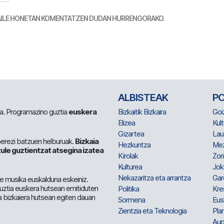
TZAILE HONETAN KOMENTATZEN DUDAN HURRENGORAKO.
ALBISTEAK
P
 da. Programazino guztia
euskera
Bizkaitik Bizkaira
Goi
Elizea
Kult
Gizartea
Lau
berezi batzuen helburuak.
Bizkaia
Hezkuntza
Me
ule guztientzat atsegina izatea
Kirolak
Zor
Kulturea
Jok
Nekazaritza eta arrantza
Gar
e musika euskalduna eskeiniz.
 guztia euskera hutsean emitiduten
Politika
Kre
a bizkaiera hutsean egiten dauan
Sormena
Eus
Zientzia eta Teknologia
Plan
Aup