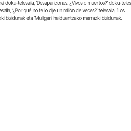
’ doku-telesaila, ‘Desapariciones: ¿Vivos o muertos?’ doku-telesa
esaila, ‘¿Por qué no te lo dije un millón de veces?’ telesaila, ‘Los
i bizidunak eta ‘Mulligan’ helduentzako marrazki bizidunak.