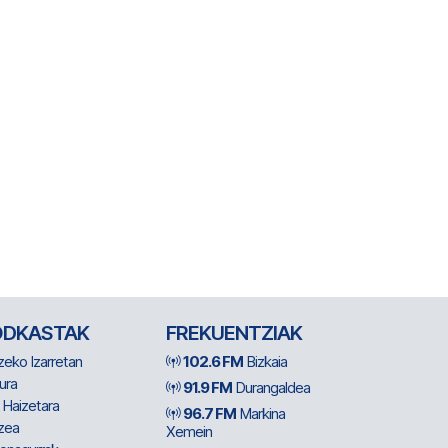
ODKASTAK
FREKUENTZIAK
zeko Izarretan
102.6 FM
Bizkaia
ura
91.9 FM
Durangaldea
 Haizetara
96.7 FM
Markina
zea
Xemein