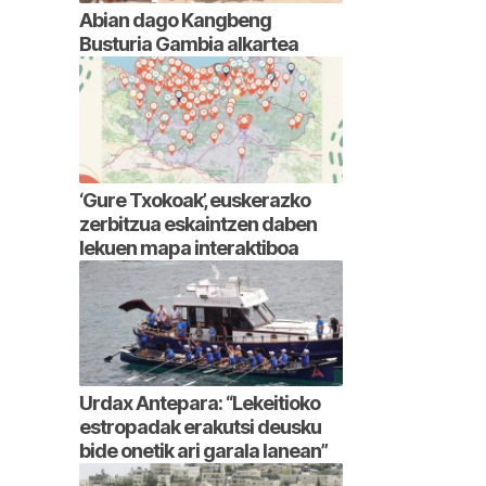
Abian dago Kangbeng
Busturia Gambia alkartea
‘Gure Txokoak’, euskerazko
zerbitzua eskaintzen daben
lekuen mapa interaktiboa
Urdax Antepara: “Lekeitioko
estropadak erakutsi deusku
bide onetik ari garala lanean”