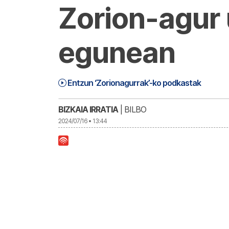
Zorion-agur
egunean
Karmen, Karmele eta Karmelo guztiei 
1:14:45
Entzun ‘Zorionagurrak’-ko podkastak
BIZKAIA IRRATIA
| BILBO
2024/07/16 • 13:44