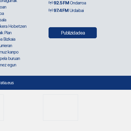
ionagurrak
92.5 FM
Ondarroa
oan
97.4 FM
Urdaibai
oa
sala
kera Hobetzen
ik Plan
Publizidadea
a Bizkaia
urrieran
muz kanpo
pela buruan
nez egun
ratia.eus