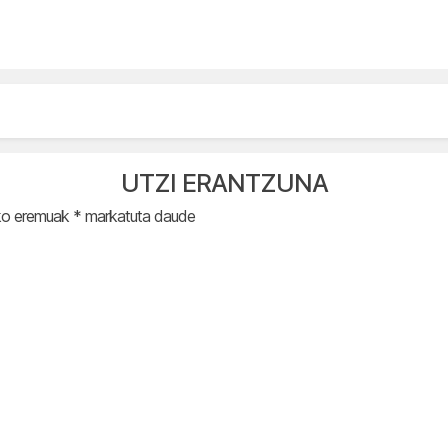
UTZI ERANTZUNA
ko eremuak
*
markatuta daude