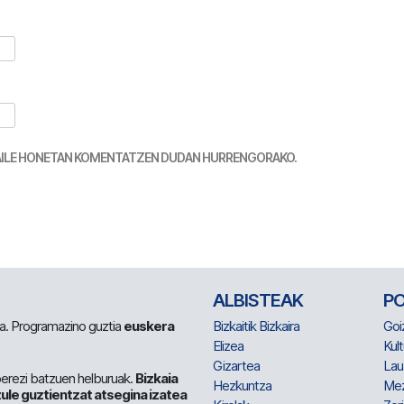
TZAILE HONETAN KOMENTATZEN DUDAN HURRENGORAKO.
ALBISTEAK
P
 da. Programazino guztia
euskera
Bizkaitik Bizkaira
Goi
Elizea
Kult
Gizartea
Lau
berezi batzuen helburuak.
Bizkaia
Hezkuntza
Me
ule guztientzat atsegina izatea