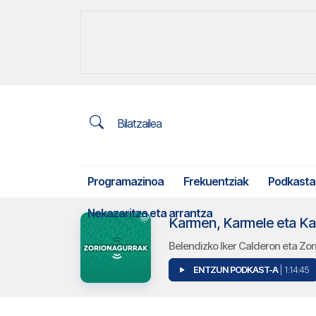
Bilatzailea
Programazinoa
Frekuentziak
Podkasta
Nekazaritza eta arrantza
Karmen, Karmele eta Kar
Belendizko Iker Calderon eta Zo
ENTZUN PODKAST-A
| 1:14:45