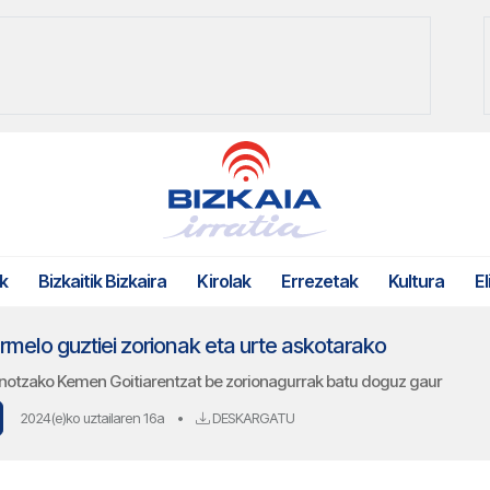
k
Bizkaitik Bizkaira
Kirolak
Errezetak
Kultura
El
melo guztiei zorionak eta urte askotarako
rnotzako Kemen Goitiarentzat be zorionagurrak batu doguz gaur
2024(e)ko uztailaren 16a
•
DESKARGATU