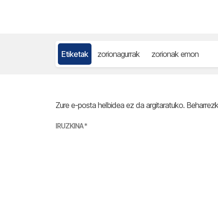
Etiketak
zorionagurrak
zorionak emon
Zure e-posta helbidea ez da argitaratuko.
Beharrez
IRUZKINA
*