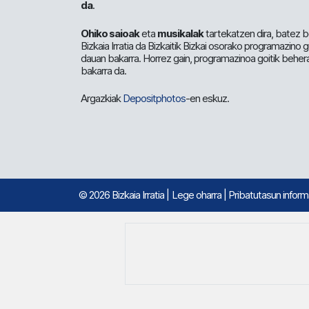
da
.
Ohiko saioak
eta
musikalak
tartekatzen dira, batez b
Bizkaia Irratia da Bizkaitik Bizkai osorako programazino
dauan bakarra. Horrez gain, programazinoa goitik beher
bakarra da.
Argazkiak
Depositphotos
-en eskuz.
© 2026 Bizkaia Irratia
|
Lege oharra
|
Pribatutasun infor