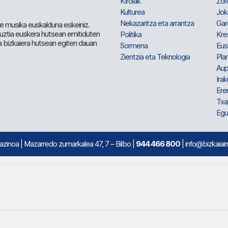
Kirolak
Zor
Kulturea
Jok
Nekazaritza eta arrantza
Gar
e musika euskalduna eskeiniz.
 guztia euskera hutsean emitiduten
Politika
Kre
a bizkaiera hutsean egiten dauan
Sormena
Eus
Zientzia eta Teknologia
Plan
Aup
Irak
Ere
Txa
Egu
mazinoa
| Mazarredo zumarkalea 47, 7 – Bilbo |
944 466 800
| info@bizkaiair