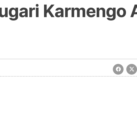
 ugari Karmengo
zorionak eta urte askotarako | Zorionagurrak