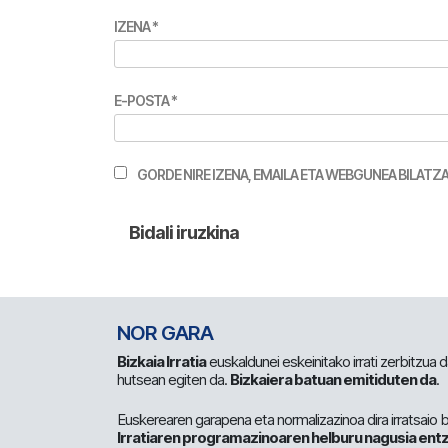
IZENA
*
E-POSTA
*
GORDE NIRE IZENA, EMAILA ETA WEBGUNEA BILA
NOR GARA
Bizkaia Irratia
euskaldunei eskeinitako irrati zerbitzua
hutsean egiten da.
Bizkaiera batuan emitiduten da
.
Euskerearen garapena eta normalizazinoa dira irratsaio 
Irratiaren programazinoaren helburu nagusia entz