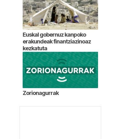
Euskal gobernuz kanpoko
erakundeak finantziazinoaz
kezkatuta
Zorionagurrak