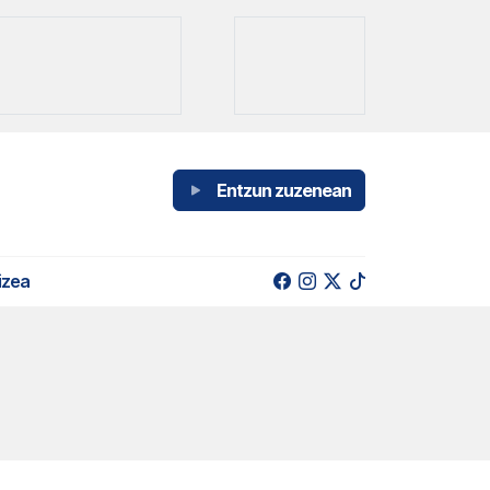
Entzun zuzenean
izea