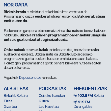
NOR GARA
Bizkaia Irratia
euskaldunei eskeinitako irrati zerbitzua da.
Programazino guztia
euskera
hutsean egiten da.
Bizkaiera batuan
emitiduten da
.
Euskerearen garapena eta normalizazinoa dira irratsaio berezi batzuen
helburuak.
Bizkaia Irratiaren programazinoaren helburu nagusia
entzule guztientzat atsegina izatea da
.
Ohiko saioak
eta
musikalak
tartekatzen dira, batez be musika
euskalduna eskeiniz. Bizkaia Irratia da Bizkaitik Bizkai osorako
programazino guztia euskera hutsean emitiduten dauan bakarra.
Horrez gain, programazinoa goitik behera bizkaiera hutsean egiten
dauan bakarra da.
Argazkiak
Depositphotos
-en eskuz.
ALBISTEAK
PODKASTAK
FREKUENTZIAK
Bizkaitik Bizkaira
Goizeko Izarretan
102.6 FM
Bizkaia
Elizea
Kultura
91.9 FM
Gizartea
Lau Haizetara
Durangaldea