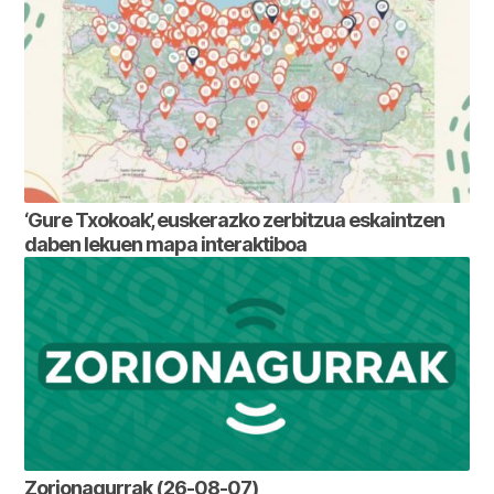
‘Gure Txokoak’, euskerazko zerbitzua eskaintzen
daben lekuen mapa interaktiboa
Zorionagurrak (26-08-07)