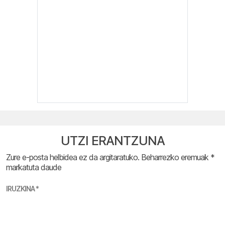
UTZI ERANTZUNA
Zure e-posta helbidea ez da argitaratuko.
Beharrezko eremuak
*
markatuta daude
IRUZKINA
*