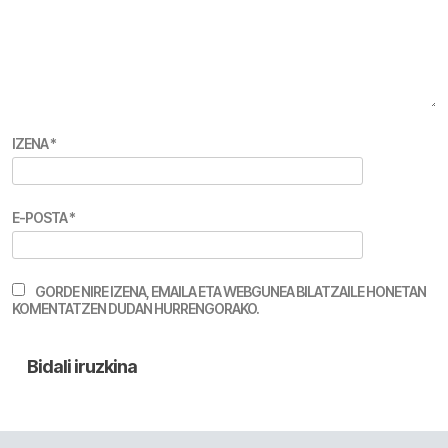
IZENA
*
E-POSTA
*
GORDE NIRE IZENA, EMAILA ETA WEBGUNEA BILATZAILE HONETAN
KOMENTATZEN DUDAN HURRENGORAKO.