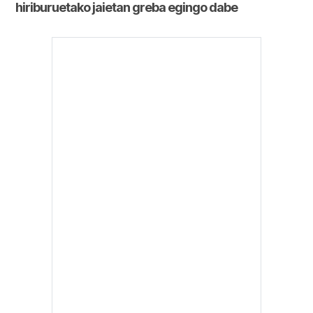
hiriburuetako jaietan greba egingo dabe