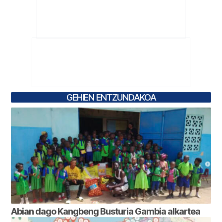
GEHIEN ENTZUNDAKOA
Abian dago Kangbeng Busturia Gambia alkartea