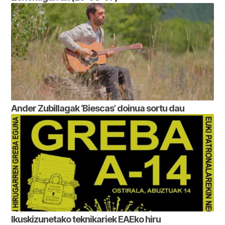
Ander Zubillagak ‘Biescas’ doinua sortu dau
Ikuskizunetako teknikariek EAEko hiru