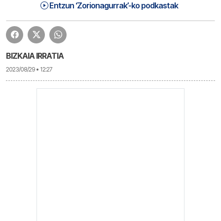
Zorionagurrak Martitzena (23-08-29) | Zorionagurrak
1:30:16
Entzun ‘Zorionagurrak’-ko podkastak
BIZKAIA IRRATIA
2023/08/29 • 12:27