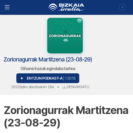
Zorionagurrak Martitzena (23-08-29)
Oihane Irazuk egindako tartea
ENTZUN PODKAST-A
| 1:30:16
2023(e)ko abuztuaren 29a
•
DESKARGATU
Zorionagurrak Martitzena
(23-08-29)