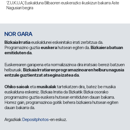
‘Z.U.K.U.A.’, Euskalduna Bilbaoren euskerazko ikuskizun bakarra Aste
Nagusiari begira
NOR GARA
Bizkaia Irratia
euskaldunei eskeinitako irrati zerbitzua da.
Programazino guztia
euskera
hutsean egiten da.
Bizkaiera batuan
emitiduten da
.
Euskerearen garapena eta normalizazinoa dira irratsaio berezi batzuen
helburuak.
Bizkaia Irratiaren programazinoaren helburu nagusia
entzule guztientzat atsegina izatea da
.
Ohiko saioak
eta
musikalak
tartekatzen dira, batez be musika
euskalduna eskeiniz. Bizkaia Irratia da Bizkaitik Bizkai osorako
programazino guztia euskera hutsean emitiduten dauan bakarra.
Horrez gain, programazinoa goitik behera bizkaiera hutsean egiten
dauan bakarra da.
Argazkiak
Depositphotos
-en eskuz.