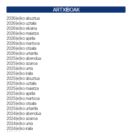
ARTXIBOAK
2026(e)ko abuztua
2026(e)ko uztaila
2026(e)ko ekaina
2026(e)ko maiatza
2026(e)ko apirila
2026(e)ko martxoa
2026(e)ko otsaila
2026(e)ko urtarrila
2025(e)ko abendua
2025(e)ko azaroa
2025(e)ko urria
2025(e)ko iraila
2025(e)ko abuztua
2025(e)ko uztaila
2025(e)ko maiatza
2025(e)ko apirila
2025(e)ko martxoa
2025(e)ko otsaila
2025(e)ko urtarrila
2024(e)ko abendua
2024(e)ko azaroa
2024(e)ko urria
2024(e)ko iraila