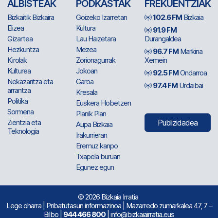
ALBISTEAK
PODKASTAK
FREKUENTZIAK
Bizkaitik Bizkaira
Goizeko Izarretan
102.6 FM
Bizkaia
Elizea
Kultura
91.9 FM
Gizartea
Lau Haizetara
Durangaldea
Hezkuntza
Mezea
96.7 FM
Markina
Kirolak
Zorionagurrak
Xemein
Kulturea
Jokoan
92.5 FM
Ondarroa
Nekazaritza eta
Garoa
97.4 FM
Urdaibai
arrantza
Kresala
Politika
Euskera Hobetzen
Sormena
Planik Plan
Zientzia eta
Publizidadea
Aupa Bizkaia
Teknologia
Irakurrieran
Eremuz kanpo
Txapela buruan
Egunez egun
© 2026 Bizkaia Irratia
Lege oharra
|
Pribatutasun informazinoa
| Mazarredo zumarkalea 47, 7 –
Bilbo |
944 466 800
| info@bizkaiairratia.eus