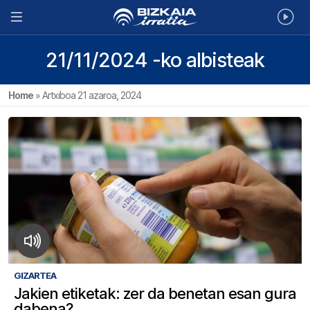
21/11/2024 -ko albisteak
Home
»
Artxiboa 21 azaroa, 2024
GIZARTEA
Jakien etiketak: zer da benetan esan gura
dabena?