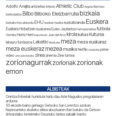
Athletic Club
Adolfo Arejita
antzerkia
Athletic
Bermeo
Begoña
bizkaia
Bilbo
Bilboko Eleizbarrutia
bertsolaritza
Euskera
EHU
euskaltzaindia
bizkaiko foru aldundia
euskal musika
futbola
Euskera Hobetzen
euskerea
Eusko Jaurlaritza
Farmazia tartea
kirola
Kulturea
kultura
Herriz Herri
Gernika
Juan del Arco
Irakurrieran
meza
Lekeitio
meza euskaraz
labayru fundazioa
literaturea
meza euskeraz
mezea
musika
Netflix
prime
osasuna
zinea
zinema
Zine tartea
video
urte askotarako
zorionagurrak
zorionak
zorionak
emon
ALBISTEAK
Onintza Enbeitak hunkituta hartu dau Aste Nagusiko pregoilariaren
ardurea
50 ekoizle baino gehiago Getxoko San Lorentzo azokan
Nazinoarteko skateko elitea abuztuaren 8an batuko da Getxon
Artxandako tuneletako Deustuko tartea zabalik barriro