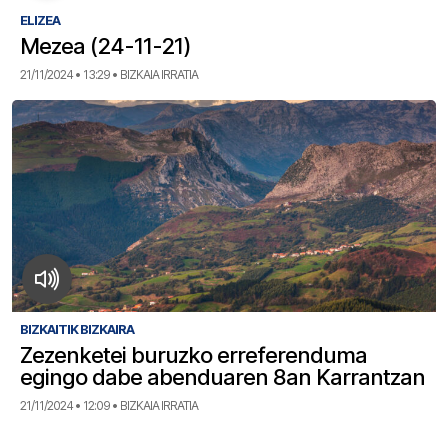
ELIZEA
Mezea (24-11-21)
21/11/2024 • 13:29 • BIZKAIA IRRATIA
BIZKAITIK BIZKAIRA
Zezenketei buruzko erreferenduma
egingo dabe abenduaren 8an Karrantzan
21/11/2024 • 12:09 • BIZKAIA IRRATIA