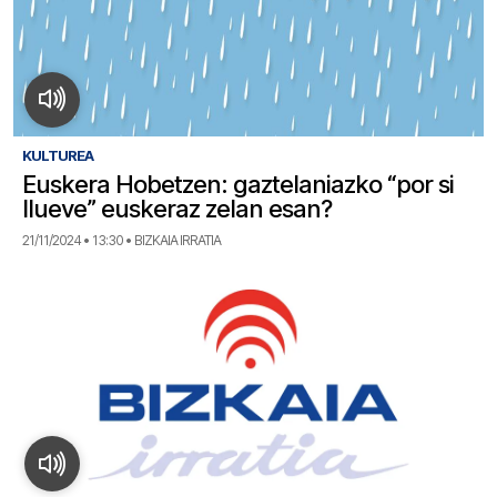
KULTUREA
Euskera Hobetzen: gaztelaniazko “por si
llueve” euskeraz zelan esan?
21/11/2024 • 13:30 • BIZKAIA IRRATIA