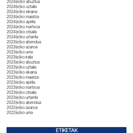
2024(e)ko abuztua
2024(e)ko uztaila
2024(e)ko ekaina
2024(e)ko maiatza
2024(e)ko apirila
2024(e)ko martxoa
2024(e)ko otsaila
2024(e)ko urtarrila
2023(e)ko abendua
2023(e)ko azaroa
2023(e)ko urria
2023(e)ko iraila
2023(e)ko abuztua
2023(e)ko uztaila
2023(e)ko ekaina
2023(e)ko maiatza
2023(e)ko apirila
2023(e)ko martxoa
2023(e)ko otsaila
2023(e)ko urtarrila
2022(e)ko abendua
2022(e)ko azaroa
2022(e)ko urria
ETIKETAK