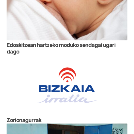
Edoskitzean hartzeko moduko sendagai ugari
dago
Zorionagurrak