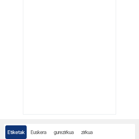
Etiketak
Euskera
gurezirkua
zirkua