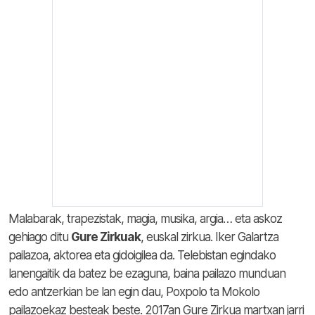
Malabarak, trapezistak, magia, musika, argia… eta askoz
gehiago ditu
Gure Zirkuak
, euskal zirkua. Iker Galartza
pailazoa, aktorea eta gidoigilea da. Telebistan egindako
lanengaitik da batez be ezaguna, baina pailazo munduan
edo antzerkian be lan egin dau, Poxpolo ta Mokolo
pailazoekaz besteak beste. 2017an Gure Zirkua martxan jarri