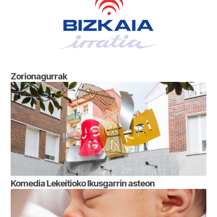
Zorionagurrak
Komedia Lekeitioko Ikusgarrin asteon