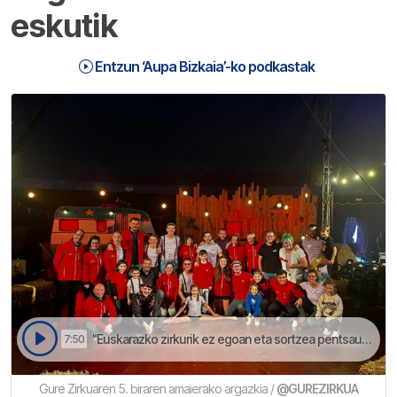
eskutik
Entzun ‘Aupa Bizkaia’-ko podkastak
"Euskarazko zirkurik ez egoan eta sortzea pentsau genduan" | Aupa Bizkaia
7:50
Gure Zirkuaren 5. biraren amaierako argazkia /
@GUREZIRKUA