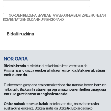
GORDE NIRE IZENA, EMAILA ETA WEBGUNEA BILATZAILE HONETAN
KOMENTATZEN DUDAN HURRENGORAKO.
NOR GARA
Bizkaia Irratia
euskaldunei eskeinitako irrati zerbitzua da.
Programazino guztia
euskera
hutsean egiten da.
Bizkaiera batuan
emitiduten da
.
Euskerearen garapena eta normalizazinoa dira irratsaio berezi batzuen
helburuak.
Bizkaia Irratiaren programazinoaren helburu nagusia
entzule guztientzat atsegina izatea da
.
Ohiko saioak
eta
musikalak
tartekatzen dira, batez be musika
euskalduna eskeiniz. Bizkaia Irratia da Bizkaitik Bizkai osorako