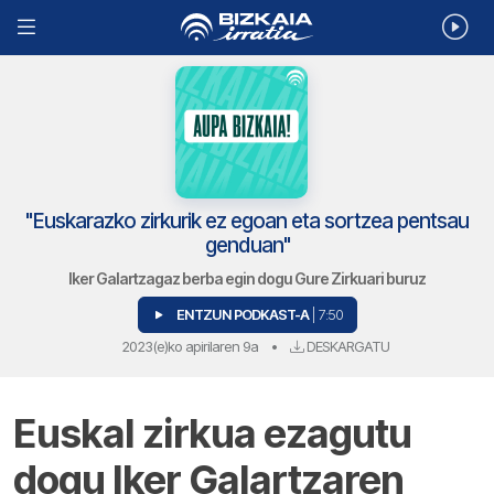
"Euskarazko zirkurik ez egoan eta sortzea pentsau
genduan"
Iker Galartzagaz berba egin dogu Gure Zirkuari buruz
ENTZUN PODKAST-A
| 7:50
2023(e)ko apirilaren 9a
•
DESKARGATU
Euskal zirkua ezagutu
dogu Iker Galartzaren