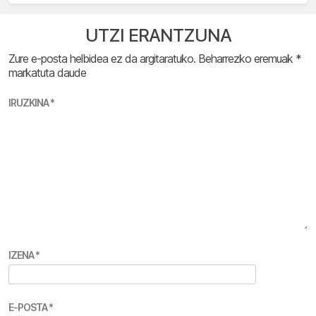
UTZI ERANTZUNA
Zure e-posta helbidea ez da argitaratuko.
Beharrezko eremuak
*
markatuta daude
IRUZKINA
*
IZENA
*
E-POSTA
*