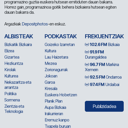
programazino guztia euskera hutsean emitiduten dauan bakarra.
Horrez gain, programazinoa goitik behera bizkaiera hutsean egiten
dauan bakarra da.
Argazkiak
Depositphotos
-en eskuz.
ALBISTEAK
PODKASTAK
FREKUENTZIAK
Bizkaitik Bizkaira
Goizeko Izarretan
102.6 FM
Bizkaia
Elizea
Kultura
91.9 FM
Gizartea
Lau Haizetara
Durangaldea
Hezkuntza
Mezea
96.7 FM
Markina
Kirolak
Zorionagurrak
Xemein
Kulturea
Jokoan
92.5 FM
Ondarroa
Nekazaritza eta
Garoa
97.4 FM
Urdaibai
arrantza
Kresala
Politika
Euskera Hobetzen
Sormena
Planik Plan
Zientzia eta
Publizidadea
Aupa Bizkaia
Teknologia
Irakurrieran
Eremuz kanpo
Txapela buruan