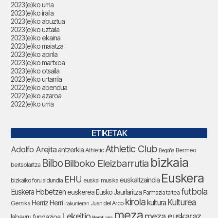
2023(e)ko urria
2023(e)ko iraila
2023(e)ko abuztua
2023(e)ko uztaila
2023(e)ko ekaina
2023(e)ko maiatza
2023(e)ko apirila
2023(e)ko martxoa
2023(e)ko otsaila
2023(e)ko urtarrila
2022(e)ko abendua
2022(e)ko azaroa
2022(e)ko urria
ETIKETAK
Athletic Club
Adolfo Arejita
antzerkia
Bermeo
Athletic
Begoña
bizkaia
Bilbo
Bilboko Eleizbarrutia
bertsolaritza
Euskera
EHU
euskaltzaindia
bizkaiko foru aldundia
euskal musika
futbola
Euskera Hobetzen
euskerea
Eusko Jaurlaritza
Farmazia tartea
kirola
Kulturea
kultura
Herriz Herri
Gernika
Juan del Arco
Irakurrieran
meza
Lekeitio
meza euskaraz
labayru fundazioa
literaturea