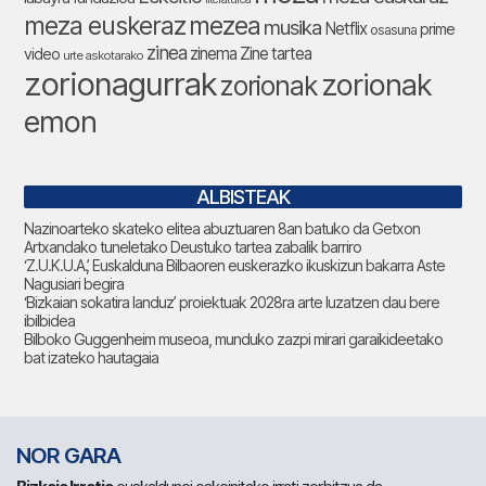
meza euskeraz
mezea
musika
Netflix
prime
osasuna
zinea
zinema
Zine tartea
video
urte askotarako
zorionagurrak
zorionak
zorionak
emon
ALBISTEAK
Nazinoarteko skateko elitea abuztuaren 8an batuko da Getxon
Artxandako tuneletako Deustuko tartea zabalik barriro
‘Z.U.K.U.A.’, Euskalduna Bilbaoren euskerazko ikuskizun bakarra Aste
Nagusiari begira
‘Bizkaian sokatira landuz’ proiektuak 2028ra arte luzatzen dau bere
ibilbidea
Bilboko Guggenheim museoa, munduko zazpi mirari garaikideetako
bat izateko hautagaia
NOR GARA