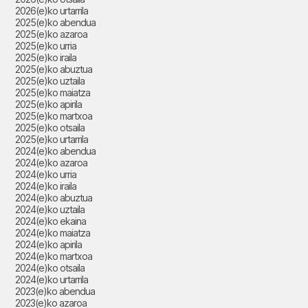
2026(e)ko urtarrila
2025(e)ko abendua
2025(e)ko azaroa
2025(e)ko urria
2025(e)ko iraila
2025(e)ko abuztua
2025(e)ko uztaila
2025(e)ko maiatza
2025(e)ko apirila
2025(e)ko martxoa
2025(e)ko otsaila
2025(e)ko urtarrila
2024(e)ko abendua
2024(e)ko azaroa
2024(e)ko urria
2024(e)ko iraila
2024(e)ko abuztua
2024(e)ko uztaila
2024(e)ko ekaina
2024(e)ko maiatza
2024(e)ko apirila
2024(e)ko martxoa
2024(e)ko otsaila
2024(e)ko urtarrila
2023(e)ko abendua
2023(e)ko azaroa