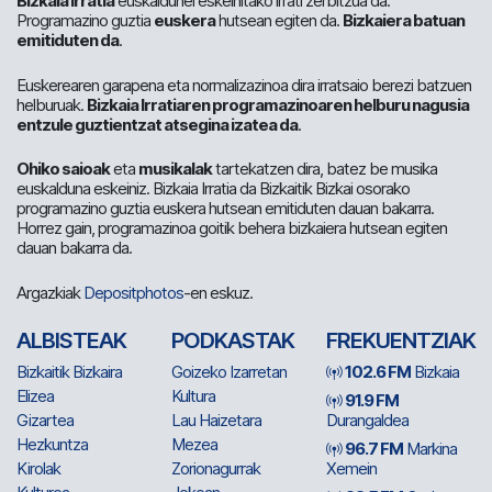
Bizkaia Irratia
euskaldunei eskeinitako irrati zerbitzua da.
Programazino guztia
euskera
hutsean egiten da.
Bizkaiera batuan
emitiduten da
.
Euskerearen garapena eta normalizazinoa dira irratsaio berezi batzuen
helburuak.
Bizkaia Irratiaren programazinoaren helburu nagusia
entzule guztientzat atsegina izatea da
.
Ohiko saioak
eta
musikalak
tartekatzen dira, batez be musika
euskalduna eskeiniz. Bizkaia Irratia da Bizkaitik Bizkai osorako
programazino guztia euskera hutsean emitiduten dauan bakarra.
Horrez gain, programazinoa goitik behera bizkaiera hutsean egiten
dauan bakarra da.
Argazkiak
Depositphotos
-en eskuz.
ALBISTEAK
PODKASTAK
FREKUENTZIAK
Bizkaitik Bizkaira
Goizeko Izarretan
102.6 FM
Bizkaia
Elizea
Kultura
91.9 FM
Gizartea
Lau Haizetara
Durangaldea
Hezkuntza
Mezea
96.7 FM
Markina
Kirolak
Zorionagurrak
Xemein