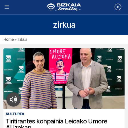
zirkua
Home
»
zirkua
KULTUREA
Tiritirantes konpainia Leioako Umore
AUzokan