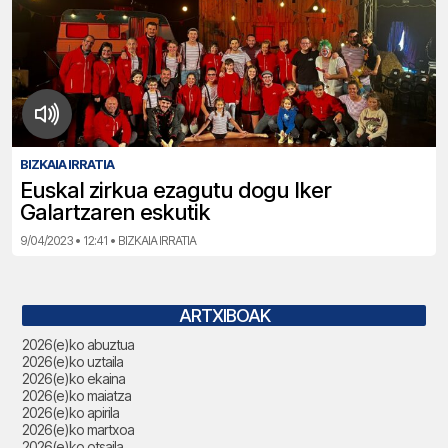
BIZKAIA IRRATIA
Euskal zirkua ezagutu dogu Iker
Galartzaren eskutik
9/04/2023 • 12:41 • BIZKAIA IRRATIA
ARTXIBOAK
2026(e)ko abuztua
2026(e)ko uztaila
2026(e)ko ekaina
2026(e)ko maiatza
2026(e)ko apirila
2026(e)ko martxoa
2026(e)ko otsaila