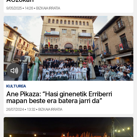
9/05/2025 • 14:26 • BIZKAIA IRRATIA
KULTUREA
Ane Pikaza: “Hasi ginenetik Erriberri
mapan beste era batera jarri da”
26/07/2024 • 13:32 • BIZKAIA IRRATIA